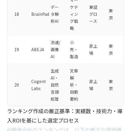
マー
デー
ケテ
東証
東
18
BrainPad
タ解
ィン
グロ
京
析AI
グ戦
ース
略
流通/
小
非上
東
19
ABEJA
画像
売・
場
京
AI
製造
生成
文章
AI・
解
Cogent
非上
東
20
自然
析・
Labs
場
京
言語
自動
処理
要約
ランキング作成の厳正基準：実績数・技術力・導
入ROIを基にした選定プロセス
AI開発会社のランキングは、以下の厳正な評価基