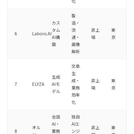
化
製
カス
造・
タム
流
非上
東
6
Laboro.AI
AI構
通・
場
京
築
画像
解析
文章
生
生成
成・
非上
東
7
ELYZA
AIモ
業務
場
京
デル
効率
化
会話
独自
AI・
AIエ
オル
非上
東
8
業務
ンジ