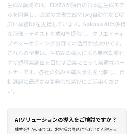
生成AI領域では、
ELYZA
が独自の日本語生成モデ
ルを開発し、企業の文書生成やFAQ自動化など幅
広い業務DXを支援しています。
Sakana AI
は多様
な画像・テキスト生成AIを提供し、クリエイティ
ブやマーケティング分野での活用が拡大中です。
これらの企業は、生成AIの導入による業務効率化
や新規事業創出を目指す企業にとって最適なパー
トナーです。各社の強みや導入事例を比較し、自
社課題に最適なAI開発会社選びにご活用くださ
い。
AIソリューションの導入をご検討ですか？
株式会社Awakでは、お客様の課題に合わせたAI導入支