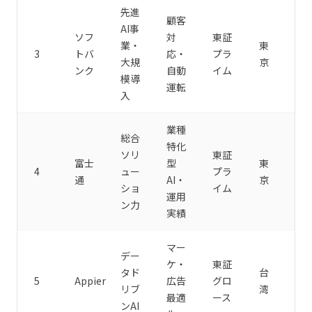
先進
顧客
AI事
ソフ
対
東証
業・
東
3
トバ
応・
プラ
大規
京
ンク
自動
イム
模導
運転
入
業種
総合
特化
ソリ
東証
富士
型
東
4
ュー
プラ
通
AI・
京
ショ
イム
運用
ン力
実績
マー
デー
ケ・
東証
タド
台
5
Appier
広告
グロ
リブ
湾
最適
ース
ンAI