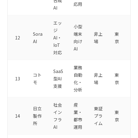
合成
応用
AI
エッ
小型
ジ
Sora
端末
非上
東
12
AI・
AI
向け
場
京
IoT
AI
対応
業務
SaaS
コト
自動
非上
東
13
型AI
モ
化・
場
京
支援
分析
社会
産
日立
東証
イン
業・
東
14
製作
プラ
フラ
都市
京
所
イム
AI
運用