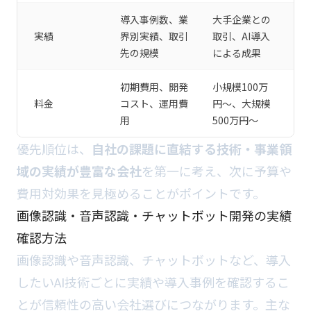
導入事例数、業
大手企業との
実績
界別実績、取引
取引、AI導入
先の規模
による成果
初期費用、開発
小規模100万
料金
コスト、運用費
円～、大規模
用
500万円～
優先順位は、
自社の課題に直結する技術・事業領
域の実績が豊富な会社
を第一に考え、次に予算や
費用対効果を見極めることがポイントです。
画像認識・音声認識・チャットボット開発の実績
確認方法
画像認識や音声認識、チャットボットなど、導入
したいAI技術ごとに実績や導入事例を確認するこ
とが信頼性の高い会社選びにつながります。主な