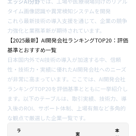
エッジAI分野
では、工場や医療現場向けのリアル
タイム画像認識や異常検知システムを開発
これら最新技術の導入支援を通じて、企業の競争
力強化と業務革新が期待されています。
【2025最新】AI開発会社ランキングTOP20：評価
基準とおすすめ一覧
日本国内外でAI技術の導入が加速する中、信頼
性・技術力・実績に優れたAI開発会社へのニーズ
が非常に高まっています。ここでは、AI開発会社
ランキングTOP20を評価基準とともに一挙紹介し
ます。以下のテーブルは、取引実績、技術力、導
入後のROI、サポート体制、上場有無など多角的
な観点で厳選した企業一覧です。
ラ
本
実