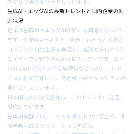
術の社会実装をリードしています。
生成AI・エッジAIの最新トレンドと国内企業の対
応状況
近年は
生成AI
や
エッジAI
が新たな潮流となってい
ます。生成AIはテキスト・画像・音声など多様な
コンテンツ自動生成を実現し、業務効率化やクリ
エイティブ分野での活用が拡大しています。エッ
ジAIはIoTデバイスや工場現場などでのリアルタ
イム処理を可能にし、低遅延・高セキュリティの
要件に応えています。
日本国内のAI開発会社も、このトレンドに迅速に
対応しています。
生成AI分野
では、チャットボットや文章生成、画
像自動生成のソリューションを提供