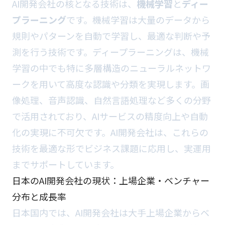
AI開発会社の核となる技術は、
機械学習
と
ディー
プラーニング
です。機械学習は大量のデータから
規則やパターンを自動で学習し、最適な判断や予
測を行う技術です。ディープラーニングは、機械
学習の中でも特に多層構造のニューラルネットワ
ークを用いて高度な認識や分類を実現します。画
像処理、音声認識、自然言語処理など多くの分野
で活用されており、AIサービスの精度向上や自動
化の実現に不可欠です。AI開発会社は、これらの
技術を最適な形でビジネス課題に応用し、実運用
までサポートしています。
日本のAI開発会社の現状：上場企業・ベンチャー
分布と成長率
日本国内では、AI開発会社は大手上場企業からベ