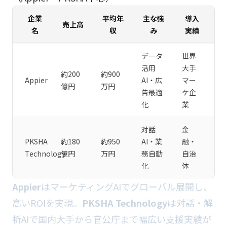
企業
平均年
主な強
導入
売上高
名
収
み
実績
データ
世界
活用
大手
約200
約900
Appier
AI・広
マー
億円
万円
告最適
ケ企
化
業
対話
金
PKSHA
約180
約950
AI・業
融・
Technology
億円
万円
務自動
自治
化
体
Appier
はマーケティングAIでグローバル展開し、
高いROIを実現。
PKSHA Technology
は対話・解
析AIで国内大手から官公庁まで幅広い支援実績が