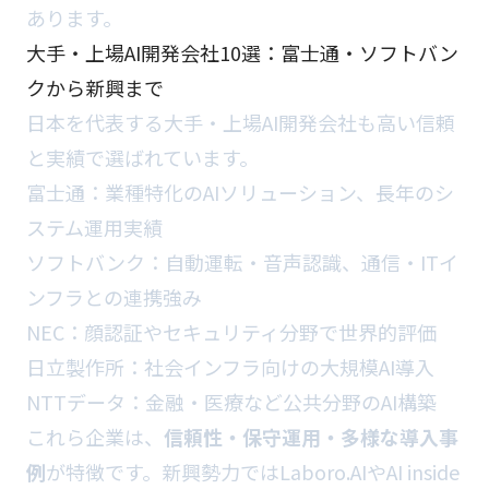
あります。
大手・上場AI開発会社10選：富士通・ソフトバン
クから新興まで
日本を代表する大手・上場AI開発会社も高い信頼
と実績で選ばれています。
富士通：業種特化のAIソリューション、長年のシ
ステム運用実績
ソフトバンク：自動運転・音声認識、通信・ITイ
ンフラとの連携強み
NEC：顔認証やセキュリティ分野で世界的評価
日立製作所：社会インフラ向けの大規模AI導入
NTTデータ：金融・医療など公共分野のAI構築
これら企業は、
信頼性・保守運用・多様な導入事
例
が特徴です。新興勢力ではLaboro.AIやAI inside