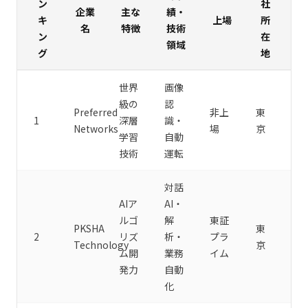
ン
社
企業
主な
績・
キ
上場
所
名
特徴
技術
ン
在
領域
グ
地
世界
画像
級の
認
Preferred
非上
東
1
深層
識・
Networks
場
京
学習
自動
技術
運転
対話
AIア
AI・
ルゴ
解
東証
PKSHA
東
2
リズ
析・
プラ
Technology
京
ム開
業務
イム
発力
自動
化