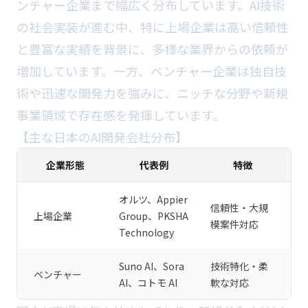
ンチャー企業まで幅広く分布しています。AI技術
の社会実装が進む中、特に上場企業は高い信頼性
と豊富な実績を背景に、多様な業界からの依頼が
増加しています。一方、ベンチャー企業は独自技
術や迅速な開発力を強みに、ニッチな分野や新規
事業領域で存在感を発揮しています。
【主な日本のAI開発会社分布】
企業形態
代表例
特徴
オルツ、Appier
信頼性・大規
上場企業
Group、PKSHA
模案件対応
Technology
Suno AI、Sora
技術特化・柔
ベンチャー
AI、コトモ AI
軟な対応