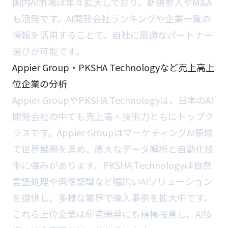
国内AI市場は年々拡大しており、新規参入やM&A
も活発です。AI開発会社ランキングや企業一覧の
情報を活用することで、自社に最適なパートナー
選びが可能です。
Appier Group・PKSHA Technologyなど売上高上
位企業の分析
Appier GroupやPKSHA Technologyは、日本のAI
開発会社の中でも売上高・技術力ともにトップク
ラスです。Appier GroupはマーケティングAI領域
で世界展開を進め、膨大なデータ解析と自動化技
術に強みがあります。PKSHA Technologyは自然
言語処理や画像認識など幅広いAIソリューション
を提供し、多様な業界で導入事例を拡大中です。
これら上位企業は研究開発にも積極投資し、AI技