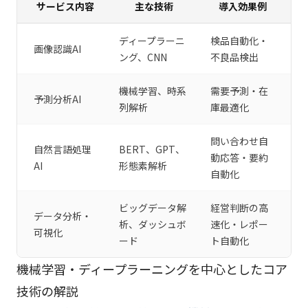
サービス内容
主な技術
導入効果例
ディープラーニ
検品自動化・
画像認識AI
ング、CNN
不良品検出
機械学習、時系
需要予測・在
予測分析AI
列解析
庫最適化
問い合わせ自
自然言語処理
BERT、GPT、
動応答・要約
AI
形態素解析
自動化
ビッグデータ解
経営判断の高
データ分析・
析、ダッシュボ
速化・レポー
可視化
ード
ト自動化
機械学習・ディープラーニングを中心としたコア
技術の解説