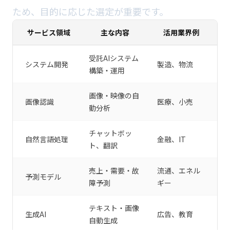
ため、目的に応じた選定が重要です。
サービス領域
主な内容
活用業界例
受託AIシステム
システム開発
製造、物流
構築・運用
画像・映像の自
画像認識
医療、小売
動分析
チャットボッ
自然言語処理
金融、IT
ト、翻訳
売上・需要・故
流通、エネル
予測モデル
障予測
ギー
テキスト・画像
生成AI
広告、教育
自動生成