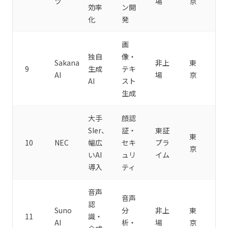
ツ
場
京
効率
ン開
化
発
画
独自
像・
Sakana
非上
東
9
生成
テキ
AI
場
京
AI
スト
生成
大手
顔認
SIer、
証・
東証
東
10
NEC
幅広
セキ
プラ
京
いAI
ュリ
イム
導入
ティ
音声
音声
認
Suno
分
非上
東
11
識・
AI
析・
場
京