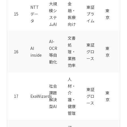
大規
金
NTT
東証
模シ
融・
東
15
デー
プラ
ステ
医療
京
タ
イム
ムAI
向け
文書
AI-
処
東証
AI
OCR
東
16
理・
グロ
inside
等自
京
業務
ース
動化
効率
人
社会
材・
東証
課題
介
東
17
ExaWizards
グロ
解決
護・
京
ース
型AI
健康
管理