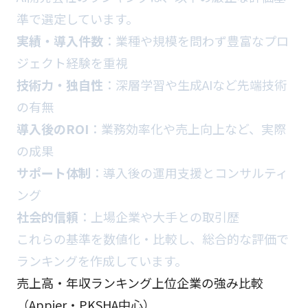
準で選定しています。
実績・導入件数
：業種や規模を問わず豊富なプロ
ジェクト経験を重視
技術力・独自性
：深層学習や生成AIなど先端技術
の有無
導入後のROI
：業務効率化や売上向上など、実際
の成果
サポート体制
：導入後の運用支援とコンサルティ
ング
社会的信頼
：上場企業や大手との取引歴
これらの基準を数値化・比較し、総合的な評価で
ランキングを作成しています。
売上高・年収ランキング上位企業の強み比較
（Appier・PKSHA中心）