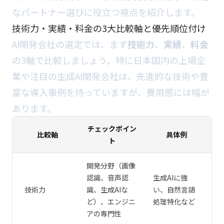
なパートナー選びに役立つ視点を紹介します。
技術力・実績・料金の3大比較軸と優先順位付け
AI開発会社の選定では、まず
技術力
、
実績
、
料金
の3軸で比較しましょう。特に日本国内の上場企
業や注目の生成AI開発会社は、先進的な技術や豊
富な導入事例を持っていますが、費用感には幅が
あります。
チェックポイン
比較軸
具体例
ト
開発分野（画像
認識、音声認
生成AIに強
技術力
識、生成AIな
い、自然言語
ど）、エンジニ
処理特化など
アの専門性