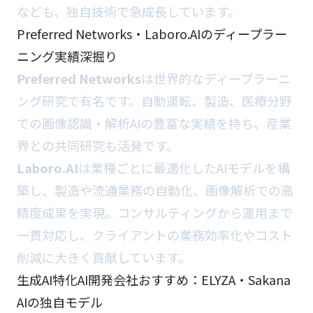
なども、独自技術で急成長しています。
Preferred Networks・Laboro.AIのディープラー
ニング実績深掘り
Preferred Networks
は世界的なディープラーニ
ング研究で有名です。自動運転、製造、医療分野
での画像認識・解析AIの豊富な実績を持ち、産業
界との共同研究も活発です。
Laboro.AI
は業種ごとに最適化したAIモデルを構
築し、製造や流通業務の自動化、画像解析での高
精度成果を実現。コンサルティングから運用まで
一貫対応し、クライアントの業務効率化やコスト
削減に大きく貢献しています。
生成AI特化AI開発会社おすすめ：ELYZA・Sakana
AIの独自モデル