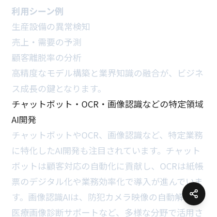
利用シーン例
生産設備の異常検知
売上・需要の予測
顧客離脱率の分析
高精度なモデル構築と業界知識の融合が、ビジネ
ス成長の鍵となります。
チャットボット・OCR・画像認識などの特定領域
AI開発
チャットボットやOCR、画像認識など、特定業務
に特化したAI開発も注目されています。チャット
ボットは顧客対応の自動化に貢献し、OCRは紙帳
票のデジタル化や業務効率化で導入が進んでいま
す。画像認識AIは、防犯カメラ映像の自動解析や
医療画像診断サポートなど、多様な分野で活用さ