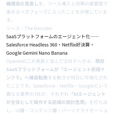
織構造の見直し
を、ツール導入と同等の重要度で
進めるべきフェーズに入ったことを示唆していま
す。
ソース：
The Decoder
SaaSプラットフォームのエージェント化——
Salesforce Headless 360・Netflix好決算・
Google Gemini Nano Banana
OpenAIの二大発表と並んで注目すべきは、
既存
SaaSプラットフォームが「エージェント前提イ
ンフラ」へ構造転換
する動きが同日に可視化され
たことです。Salesforce・Netflix・Googleという
異なる業界の3社が、それぞれ
「AIエージェント
が主役として操作する前提の設計思想」
を打ち出
し、UI層・コンテンツ層・パーソナライゼーショ