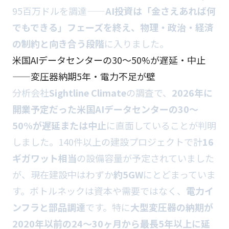
95百万ドルを調達——
AI投資は「金さえあれば何
でもできる」フェーズを終え、物理・政治・経済
の制約と向き合う段階
に入りました。
米国AIデータセンターの30〜50%が遅延・中止
——変圧器納期5年・電力不足が壁
分析会社
Sightline Climate
の調査で、
2026年に
開業予定だった米国AIデータセンターの30〜
50%が遅延または中止
に直面していることが判明
しました。140件以上の建設プロジェクトで計
16
ギガワット相当
の設備容量が予定されていました
が、現在建設中はわずか
約5GW
にとどまっていま
す。ボトルネックは資本や需要ではなく、
電力イ
ンフラと部品調達
です。特に
大型変圧器の納期が
2020年以前の24〜30ヶ月から最長5年以上に延