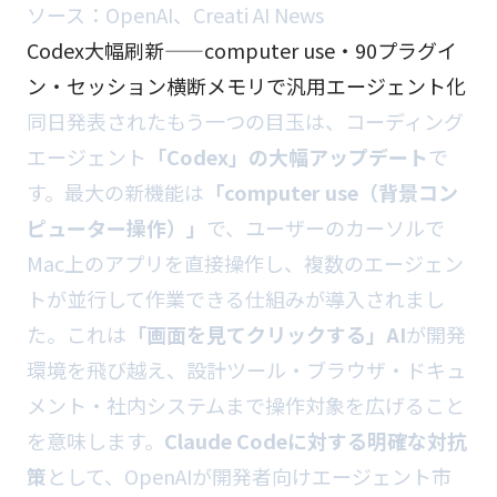
ソース：
OpenAI
、
Creati AI News
Codex大幅刷新——computer use・90プラグイ
ン・セッション横断メモリで汎用エージェント化
同日発表されたもう一つの目玉は、コーディング
エージェント
「Codex」の大幅アップデート
で
す。最大の新機能は
「computer use（背景コン
ピューター操作）」
で、ユーザーのカーソルで
Mac上のアプリを直接操作し、複数のエージェン
トが並行して作業できる仕組みが導入されまし
た。これは
「画面を見てクリックする」AI
が開発
環境を飛び越え、設計ツール・ブラウザ・ドキュ
メント・社内システムまで操作対象を広げること
を意味します。
Claude Codeに対する明確な対抗
策
として、OpenAIが開発者向けエージェント市