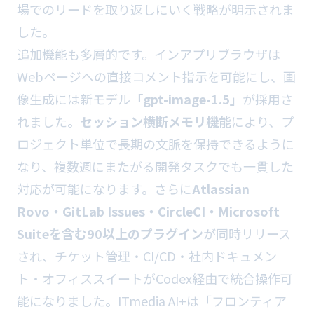
場でのリードを取り返しにいく戦略が明示されま
した。
追加機能も多層的です。インアプリブラウザは
Webページへの直接コメント指示を可能にし、画
像生成には新モデル
「gpt-image-1.5」
が採用さ
れました。
セッション横断メモリ機能
により、プ
ロジェクト単位で長期の文脈を保持できるように
なり、複数週にまたがる開発タスクでも一貫した
対応が可能になります。さらに
Atlassian
Rovo・GitLab Issues・CircleCI・Microsoft
Suiteを含む90以上のプラグイン
が同時リリース
され、チケット管理・CI/CD・社内ドキュメン
ト・オフィススイートがCodex経由で統合操作可
能になりました。ITmedia AI+は「フロンティア