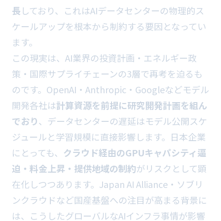
長
しており、これはAIデータセンターの物理的ス
ケールアップを根本から制約する要因となってい
ます。
この現実は、AI業界の投資計画・エネルギー政
策・国際サプライチェーンの3層で再考を迫るも
のです。OpenAI・Anthropic・Googleなどモデル
開発各社は
計算資源を前提に研究開発計画を組ん
でおり
、データセンターの遅延はモデル公開スケ
ジュールと学習規模に直接影響します。日本企業
にとっても、
クラウド経由のGPUキャパシティ逼
迫・料金上昇・提供地域の制約
がリスクとして顕
在化しつつあります。Japan AI Alliance・ソブリ
ンクラウドなど国産基盤への注目が高まる背景に
は、こうしたグローバルなAIインフラ事情が影響