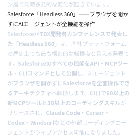
ン層で同時多発的な変化が起きています。
Salesforce「Headless 360」——ブラウザを開か
ずにAIエージェントが全機能を操作
Salesforceが
TDX開発者カンファレンスで発表し
た「Headless 360」
は、同社プラットフォーム
の歴史上でも最も構造的な転換点と言える発表で
す。
Salesforceのすべての機能をAPI・MCPツー
ル・CLIコマンドとして公開
し、AIエージェント
が
ブラウザを開かずにSalesforceを全面操作でき
るアーキテクチャ
へ転換します。即日で
60以上の
新MCPツールと30以上のコーディングスキル
が
リリースされ、
Claude Code・Cursor・
Codex・Windsurf
などの外部コーディングエー
ジェントがライブアクセス可能になりました。