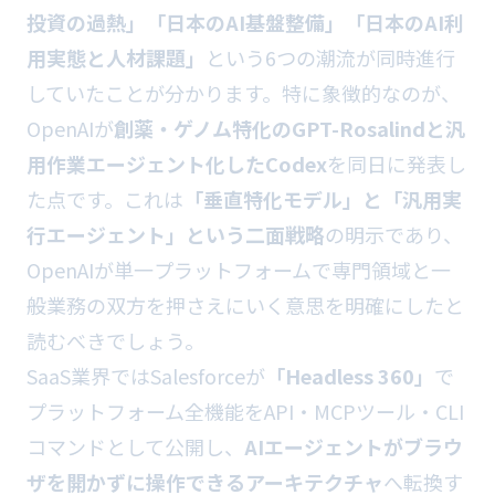
投資の過熱」「日本のAI基盤整備」「日本のAI利
用実態と人材課題」
という6つの潮流が同時進行
していたことが分かります。特に象徴的なのが、
OpenAIが
創薬・ゲノム特化のGPT-Rosalindと汎
用作業エージェント化したCodex
を同日に発表し
た点です。これは
「垂直特化モデル」と「汎用実
行エージェント」という二面戦略
の明示であり、
OpenAIが単一プラットフォームで専門領域と一
般業務の双方を押さえにいく意思を明確にしたと
読むべきでしょう。
SaaS業界ではSalesforceが
「Headless 360」
で
プラットフォーム全機能をAPI・MCPツール・CLI
コマンドとして公開し、
AIエージェントがブラウ
ザを開かずに操作できるアーキテクチャ
へ転換す