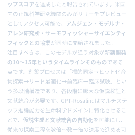
ップスコア
を達成したと報告されています。米国
内の正規科学研究機関のみがリサーチプレビュー
としてアクセス可能で、
アムジェン・モデルナ・
アレン研究所・サーモフィッシャーサイエンティ
フィックとの協業
が同時に開始されました。
注目すべきは、このモデルが狙う対象が
新薬開発
の10〜15年というタイムラインそのもの
である
点です。創薬プロセスは「標的同定→ヒット化合
物探索→リード最適化→前臨床→臨床試験」とい
う多段階構造であり、各段階に膨大な仮説検証と
文献統合が必要です。GPT-Rosalindはマルチステ
ップ推論能力を生命科学ドメインに特化させるこ
とで、
仮説生成と文献統合の自動化
を可能にし、
従来の探索工程を数倍〜数十倍の速度で進める可