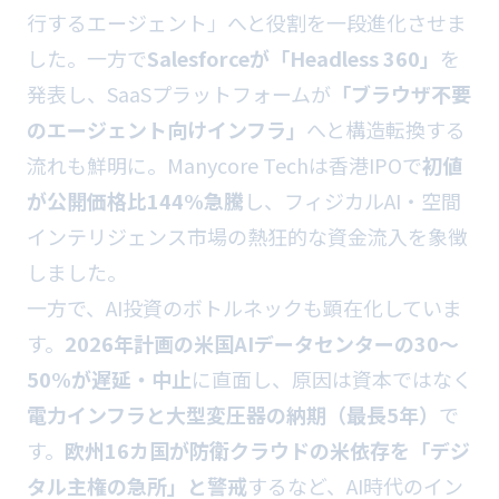
行するエージェント」へと役割を一段進化させま
した。一方で
Salesforceが「Headless 360」
を
発表し、SaaSプラットフォームが
「ブラウザ不要
のエージェント向けインフラ」
へと構造転換する
流れも鮮明に。Manycore Techは香港IPOで
初値
が公開価格比144%急騰
し、フィジカルAI・空間
インテリジェンス市場の熱狂的な資金流入を象徴
しました。
一方で、AI投資のボトルネックも顕在化していま
す。
2026年計画の米国AIデータセンターの30〜
50%が遅延・中止
に直面し、原因は資本ではなく
電力インフラと大型変圧器の納期（最長5年）
で
す。
欧州16カ国が防衛クラウドの米依存を「デジ
タル主権の急所」と警戒
するなど、AI時代のイン