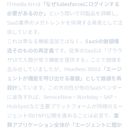
ITmedia AI+は
「なぜSalesforceにログインする
必要があるのか」
という問いで同製品を詳解し、
SaaS業界のメガトレンドを体現する発表として注
目しています。
これは単なる機能追加ではなく、
SaaSの価値構
造そのものの再定義
です。従来のSaaSは「ブラウ
ザUIで人間が使う機能を提供する」ことで価値を
生み出していましたが、Headless 360は
「エージ
ェントが機能を呼び出せる基盤」として価値を再
設計
しています。この方向性が他のSaaSベンダー
に波及すれば、ServiceNow・Workday・SAP・
HubSpotなど主要プラットフォームが同様のエー
ジェント向けAPI公開を進めることは必至で、
業
務アプリケーション全体が「エージェントに開か