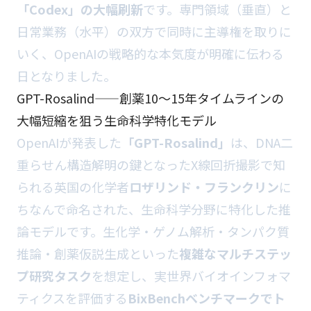
「Codex」の大幅刷新
です。専門領域（垂直）と
日常業務（水平）の双方で同時に主導権を取りに
いく、OpenAIの戦略的な本気度が明確に伝わる
日となりました。
GPT-Rosalind——創薬10〜15年タイムラインの
大幅短縮を狙う生命科学特化モデル
OpenAIが発表した
「GPT-Rosalind」
は、DNA二
重らせん構造解明の鍵となったX線回折撮影で知
られる英国の化学者
ロザリンド・フランクリン
に
ちなんで命名された、生命科学分野に特化した推
論モデルです。生化学・ゲノム解析・タンパク質
推論・創薬仮説生成といった
複雑なマルチステッ
プ研究タスク
を想定し、実世界バイオインフォマ
ティクスを評価する
BixBenchベンチマークでト