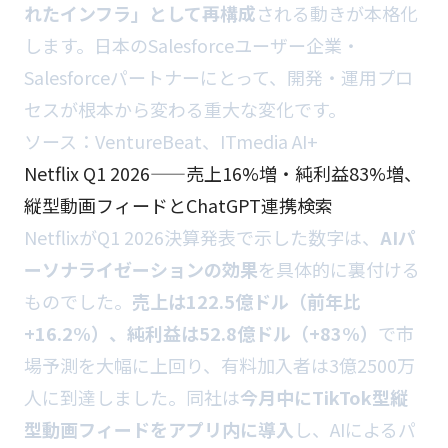
れたインフラ」として再構成
される動きが本格化
します。日本のSalesforceユーザー企業・
Salesforceパートナーにとって、開発・運用プロ
セスが根本から変わる重大な変化です。
ソース：
VentureBeat
、
ITmedia AI+
Netflix Q1 2026——売上16%増・純利益83%増、
縦型動画フィードとChatGPT連携検索
NetflixがQ1 2026決算発表で示した数字は、
AIパ
ーソナライゼーションの効果
を具体的に裏付ける
ものでした。
売上は122.5億ドル（前年比
+16.2%）、純利益は52.8億ドル（+83%）
で市
場予測を大幅に上回り、有料加入者は3億2500万
人に到達しました。同社は
今月中にTikTok型縦
型動画フィードをアプリ内に導入
し、AIによるパ