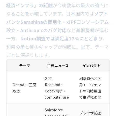
経済インフラ」の距離
が今後数年の最大の論点に
なることを示唆しています。日本国内では
ソフト
バンクSarashinaの商用化・xIPFコンソーシアム
設立・Anthropicのバグ対応
など基盤整備が進む
一方、
Notion調査では満足度12%にとどまり
、
利用の量と質のギャップが明確に。以下、テーマ
ごとに深掘りします。
テーマ
主要ニュース
インパクト
GPT-
創薬特化と汎
OpenAI二正面
Rosalind・
用エージェン
攻勢
Codex刷新・
トの同時展開
computer use
で主導権強化
Salesforce
ブラウザ前提