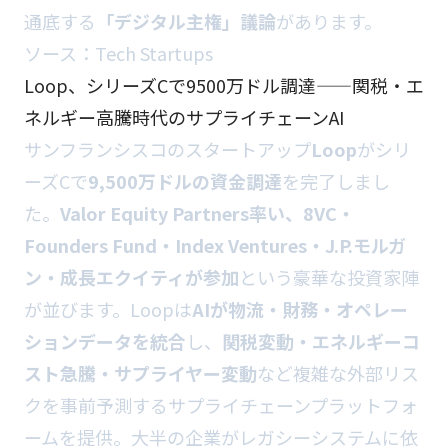
通底する
「デジタル主権」議論
があります。
ソース：
Tech Startups
Loop、シリーズCで9500万ドル調達——関税・エ
ネルギー高騰時代のサプライチェーンAI
サンフランシスコのスタートアップ
Loop
がシリ
ーズCで
9,500万ドルの資金調達
を完了しまし
た。
Valor Equity Partners率い、8VC・
Founders Fund・Index Ventures・J.P.モルガ
ン・成長エクイティが参加
という豪華な投資家陣
が並びます。Loopは
AIが物流・財務・オペレー
ションデータを統合
し、
関税変動・エネルギーコ
スト急騰・サプライヤー変動
など複雑な外部リス
クを事前予測するサプライチェーンプラットフォ
ームを提供。大半の企業がレガシーシステムに依