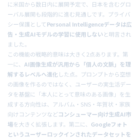
に米国から数日内に展開予定で、日本を含むグロ
ーバル展開も段階的に進む見通しです。プライバ
シー保護として
Personal Intelligenceデータは広
告・生成AIモデルの学習に使用しない
と明言され
ました。
この機能の戦略的意味は大きく2点あります。第
一に、
AI画像生成が汎用から「個人の文脈」を理
解するレベルへ進化
した点。プロンプトから空想
の画像を作るのではなく、ユーザーの実生活デー
タを基盤に「本人にとって意味のある画像」を生
成する方向性は、アルバム・SNS・年賀状・家族
向けコンテンツなど
コンシューマー向け生成AI市
場
を大きく拡張します。第二に、
Googleフォト
というユーザーロックインされたデータセットを