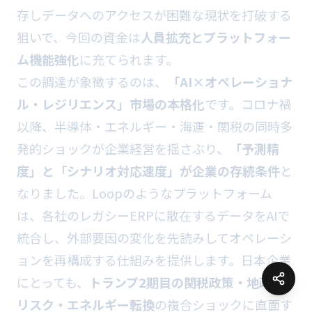
存しデータへのアクセスが困難な現状を打破する
狙いで、今回の資金は
人員拡充とプラットフォー
ム機能強化
に充てられます。
この調達が象徴するのは、
「AI×オペレーショナ
ル・レジリエンス」市場の本格化
です。コロナ禍
以降、半導体・エネルギー・海運・関税の同時多
発的ショックが企業経営を揺さぶり、
「予測精
度」と「シナリオ対応速度」が企業の存続条件
と
なりました。Loopのようなプラットフォーム
は、各社のレガシーERPに散在するデータをAIで
統合し、外部要因の変化を先読みしてオペレーシ
ョンを再構成する仕組みを提供します。日本企業
にとっても、
トランプ2期目の関税政策・地政学
リスク・エネルギー転換
の複合ショックに直面す