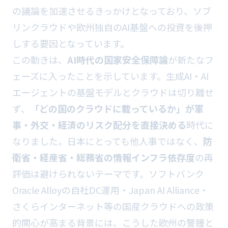
の議論を加速させるきっかけとなっており、ソブ
リンクラウドや欧州独自のAI基盤への投資を後押
しする要因となっています。
この動きは、
AI時代の国家安全保障論
が新たなフ
ェーズに入ったことを示しています。生成AI・AI
エージェントの基盤モデルとクラウドは切り離せ
ず、
「どの国のクラウドに載っているか」が軍
事・外交・経済のリスク配分を直接決める
時代に
なりました。日本にとっても他人事ではなく、
防
衛省・経産省・総務省の情報インフラ依存度
の再
評価は避けられないテーマです。ソフトバンク
Oracle Alloyの自社DC運用・Japan AI Alliance・
さくらインターネット等の国産クラウドへの政策
的関心が高まる背景には、こうした欧州の警鐘と