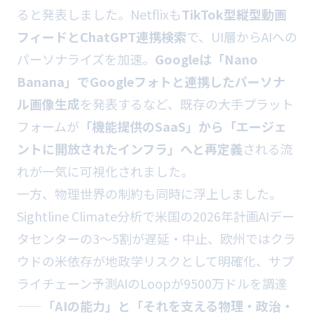
ると発表しました。Netflixも
TikTok型縦型動画
フィードとChatGPT連携検索
で、UI層からAIへの
パーソナライズを加速。
Googleは「Nano
Banana」でGoogleフォトと連携したパーソナ
ル画像生成
を発表するなど、既存の大手プラット
フォームが
「機能提供のSaaS」から「エージェ
ントに開放されたインフラ」へと再定義
される流
れが一気に可視化されました。
一方、物理世界の制約も同時に浮上しました。
Sightline Climate分析で米国の2026年計画AIデー
タセンターの3〜5割が遅延・中止、欧州ではクラ
ウドの米依存が地政学リスクとして明確化、サプ
ライチェーン予測AIのLoopが9500万ドルを調達
——
「AIの能力」と「それを支える物理・政治・