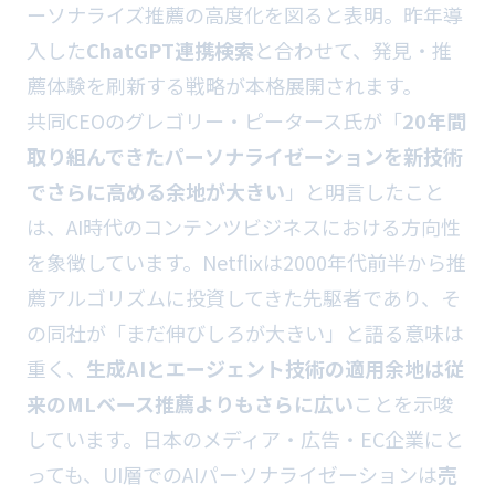
ーソナライズ推薦の高度化を図ると表明。昨年導
入した
ChatGPT連携検索
と合わせて、発見・推
薦体験を刷新する戦略が本格展開されます。
共同CEOのグレゴリー・ピータース氏が「
20年間
取り組んできたパーソナライゼーションを新技術
でさらに高める余地が大きい
」と明言したこと
は、AI時代のコンテンツビジネスにおける方向性
を象徴しています。Netflixは2000年代前半から推
薦アルゴリズムに投資してきた先駆者であり、そ
の同社が「まだ伸びしろが大きい」と語る意味は
重く、
生成AIとエージェント技術の適用余地は従
来のMLベース推薦よりもさらに広い
ことを示唆
しています。日本のメディア・広告・EC企業にと
っても、UI層でのAIパーソナライゼーションは
売