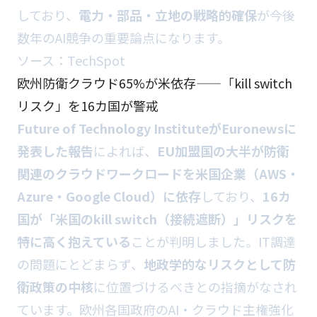
しており、
電力・部品・立地の戦略的確保
が今後
数年のAI競争の重要論点になります。
ソース：
TechSpot
欧州防衛クラウド65%が米依存——「kill switch
リスク」を16カ国が警戒
Future of Technology InstituteがEuronewsに
発表した報告
によれば、
EU加盟国の大半が防衛
関連のクラウドワークロードを米国企業（AWS・
Azure・Google Cloud）に依存
しており、
16カ
国が「米国のkill switch（接続遮断）」リスクを
特に高く抱えている
ことが判明しました。IT調達
の問題にとどまらず、
地政学的なリスクとして防
衛政策の中核
に位置づけるべきとの指摘がなされ
ています。欧州各国政府のAI・クラウド主権強化