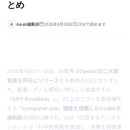
とめ
Awak編集部
2026年4月18日
22
分で読めます
A
2026年4月17〜18日、AI業界は
OpenAIが二大新
発表を同日にリリース
する異例の1日となりまし
た。創薬・ゲノム解析に特化した推論モデル
「GPT-Rosalind」
と、PC上のアプリを直接操作
する
「computer use」機能を搭載したCodex大
幅刷新
が同時公開され、AIは「回答するアシスタ
ント」から「科学的発見を加速し、実務を自律遂