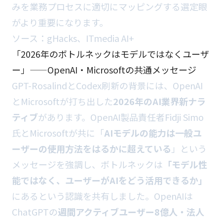
みを業務プロセスに適切にマッピングする選定眼
がより重要になります。
ソース：
gHacks
、
ITmedia AI+
「2026年のボトルネックはモデルではなくユーザ
ー」——OpenAI・Microsoftの共通メッセージ
GPT-RosalindとCodex刷新の背景には、OpenAI
とMicrosoftが打ち出した
2026年のAI業界新ナラ
ティブ
があります。OpenAI製品責任者Fidji Simo
氏とMicrosoftが共に「
AIモデルの能力は一般ユ
ーザーの使用方法をはるかに超えている
」という
メッセージを強調し、ボトルネックは
「モデル性
能ではなく、ユーザーがAIをどう活用できるか」
にあるという認識を共有しました。OpenAIは
ChatGPTの
週間アクティブユーザー8億人・法人