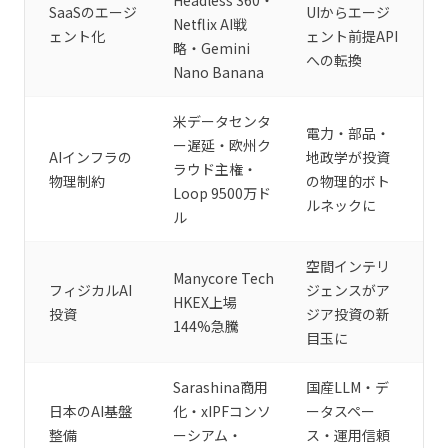
Headless 360・
SaaSのエージ
UIからエージ
Netflix AI戦
ェント化
ェント前提API
略・Gemini
への転換
Nano Banana
米データセンタ
電力・部品・
ー遅延・欧州ク
AIインフラの
地政学が投資
ラウド主権・
物理制約
の物理的ボト
Loop 9500万ド
ルネックに
ル
空間インテリ
Manycore Tech
フィジカルAI
ジェンスがア
HKEX上場
投資
ジア投資の新
144%急騰
目玉に
Sarashina商用
国産LLM・デ
日本のAI基盤
化・xIPFコンソ
ータスペー
整備
ーシアム・
ス・運用信頼