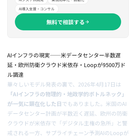
AI導入支援・コンサル
無料で相談する
AIインフラの現実——米データセンター半数遅
延・欧州防衛クラウド米依存・Loopが9500万ド
ル調達
華々しいモデル発表の裏で、2026年4月17日は
「AIインフラの物理的・地政学的ボトルネック」
が一気に顕在化した日
でもありました。米国のAI
データセンター計画が半数近く遅延、欧州の防衛
クラウドが米依存で「デジタル主権の急所」と警
戒される一方、サプライチェーン予測AIのLoopが