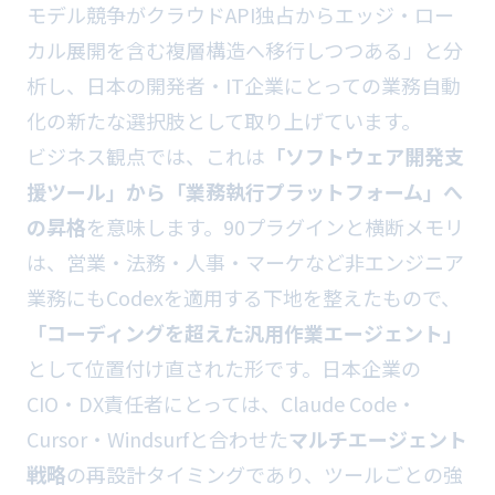
モデル競争がクラウドAPI独占からエッジ・ロー
カル展開を含む複層構造へ移行しつつある」と分
析し、日本の開発者・IT企業にとっての業務自動
化の新たな選択肢として取り上げています。
ビジネス観点では、これは
「ソフトウェア開発支
援ツール」から「業務執行プラットフォーム」へ
の昇格
を意味します。90プラグインと横断メモリ
は、営業・法務・人事・マーケなど非エンジニア
業務にもCodexを適用する下地を整えたもので、
「コーディングを超えた汎用作業エージェント」
として位置付け直された形です。日本企業の
CIO・DX責任者にとっては、Claude Code・
Cursor・Windsurfと合わせた
マルチエージェント
戦略
の再設計タイミングであり、ツールごとの強