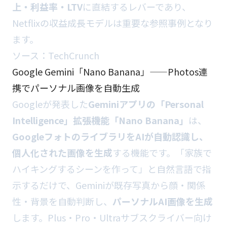
上・利益率・LTV
に直結するレバーであり、
Netflixの収益成長モデルは重要な参照事例となり
ます。
ソース：
TechCrunch
Google Gemini「Nano Banana」——Photos連
携でパーソナル画像を自動生成
Googleが発表した
Geminiアプリの「Personal
Intelligence」拡張機能「Nano Banana」
は、
GoogleフォトのライブラリをAIが自動認識し、
個人化された画像を生成
する機能です。「家族で
ハイキングするシーンを作って」と自然言語で指
示するだけで、Geminiが既存写真から顔・関係
性・背景を自動判断し、
パーソナルAI画像を生成
します。Plus・Pro・Ultraサブスクライバー向け