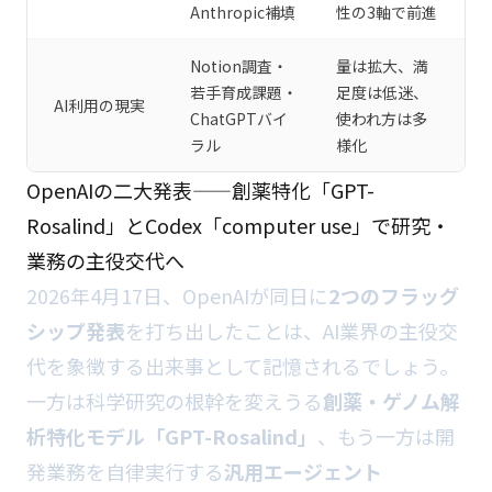
Anthropic補填
性の3軸で前進
Notion調査・
量は拡大、満
若手育成課題・
足度は低迷、
AI利用の現実
ChatGPTバイ
使われ方は多
ラル
様化
OpenAIの二大発表——創薬特化「GPT-
Rosalind」とCodex「computer use」で研究・
業務の主役交代へ
2026年4月17日、OpenAIが同日に
2つのフラッグ
シップ発表
を打ち出したことは、AI業界の主役交
代を象徴する出来事として記憶されるでしょう。
一方は科学研究の根幹を変えうる
創薬・ゲノム解
析特化モデル「GPT-Rosalind」
、もう一方は開
発業務を自律実行する
汎用エージェント