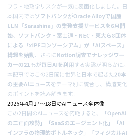
フラ・地政学リスクが一気に表面化しました。日
本国内では
ソフトバンクがOracle Alloyで国産
LLM「Sarashina」の業務支援サービスを6月開
始
、
ソフトバンク・富士通・NEC・東大ら8団体
による「xIPFコンソーシアム」が「AIスペース」
構想を始動
、さらに
Notion調査でナレッジワー
カーの21%が毎日AIを利用
する実態が明らかに。
本記事ではこの2日間に世界と日本で起きた
20本
の主要AIニュース
をテーマ別に統合し、構造変化
のポイントを読み解きます。
2026年4月17〜18日のAIニュース全体像
この2日間のAIニュースを俯瞰すると、
「OpenAI
の二正面攻勢」「SaaSのエージェント化」「AI
インフラの物理的ボトルネック」「フィジカルAI