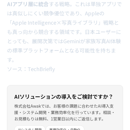
AIアプリ層に統合
する戦略。これは単独アプリで
は真似しにくい競争優位であり、Appleの
「Apple Intelligence×写真ライブラリ」戦略と
も真っ向から競合する領域です。日本ユーザーに
とっても、展開次第ではGeminiが家族写真AI体験
の標準プラットフォームとなる可能性を持ちま
す。
ソース：
TechBriefly
AIソリューションの導入をご検討ですか？
株式会社Awakでは、お客様の課題に合わせたAI導入支
援・システム開発・業務効率化を行っています。相談・
お見積もりは無料、1営業日以内にご返信します。
AIシステム開発
業務効率化・自動化