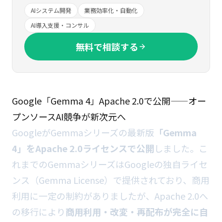
AIシステム開発
業務効率化・自動化
AI導入支援・コンサル
無料で相談する
Google「Gemma 4」Apache 2.0で公開——オー
プンソースAI競争が新次元へ
GoogleがGemmaシリーズの最新版
「Gemma
4」をApache 2.0ライセンスで公開
しました。こ
れまでのGemmaシリーズはGoogleの独自ライセ
ンス（Gemma License）で提供されており、商用
利用に一定の制約がありましたが、Apache 2.0へ
の移行により
商用利用・改変・再配布が完全に自