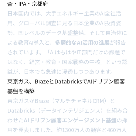
査・IPA・京都府
日本国内では、大手エネルギー企業のAI全社活
用、グローバル調査に見る日本企業のAI投資姿
勢、国レベルのデータ基盤整備、そして自治体に
よる教育AI導入と、
多層的なAI活用の進展
が報告
されています。「AIはもはやIT部門だけの課題で
はなく、経営・教育・国家戦略の中核」という認
識が、日本でも急速に浸透しつつあります。
東京ガス、BrazeとDatabricksでAIドリブン顧客
基盤を構築
東京ガスがBraze（マルチチャネルCRM）と
Databricks（データインテリジェンス）を組み合
わせた
AIドリブン顧客エンゲージメント基盤
の採
用を発表しました。約1300万人の顧客と460万人