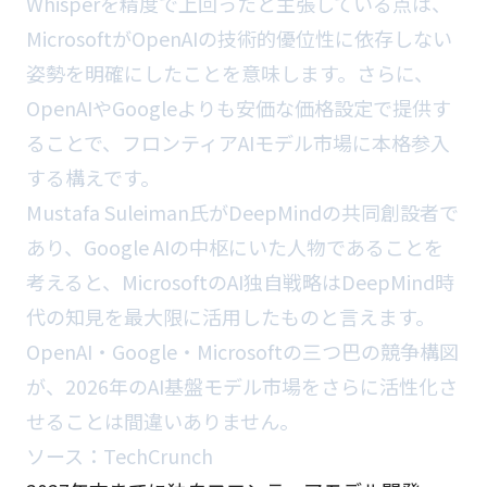
Whisperを精度で上回ったと主張している点は、
MicrosoftがOpenAIの技術的優位性に依存しない
姿勢を明確にしたことを意味します。さらに、
OpenAIやGoogleよりも安価な価格設定で提供す
ることで、フロンティアAIモデル市場に本格参入
する構えです。
Mustafa Suleiman氏がDeepMindの共同創設者で
あり、Google AIの中枢にいた人物であることを
考えると、MicrosoftのAI独自戦略はDeepMind時
代の知見を最大限に活用したものと言えます。
OpenAI・Google・Microsoftの三つ巴の競争構図
が、2026年のAI基盤モデル市場をさらに活性化さ
せることは間違いありません。
ソース：
TechCrunch