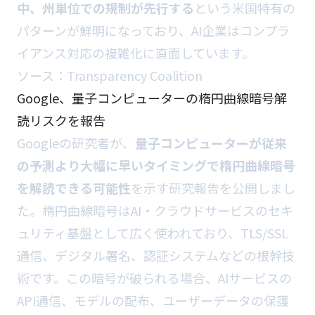
中、州単位での規制が先行する
という米国特有の
パターンが鮮明になっており、AI企業はコンプラ
イアンス対応の複雑化に直面しています。
ソース：
Transparency Coalition
Google、量子コンピューターの楕円曲線暗号解
読リスクを報告
Googleの研究者が、
量子コンピューターが従来
の予測より大幅に早いタイミングで楕円曲線暗号
を解読できる可能性
を示す研究報告を公開しまし
た。楕円曲線暗号はAI・クラウドサービスのセキ
ュリティ基盤として広く使われており、TLS/SSL
通信、デジタル署名、認証システムなどの根幹技
術です。この暗号が破られる場合、AIサービスの
API通信、モデルの配布、ユーザーデータの保護