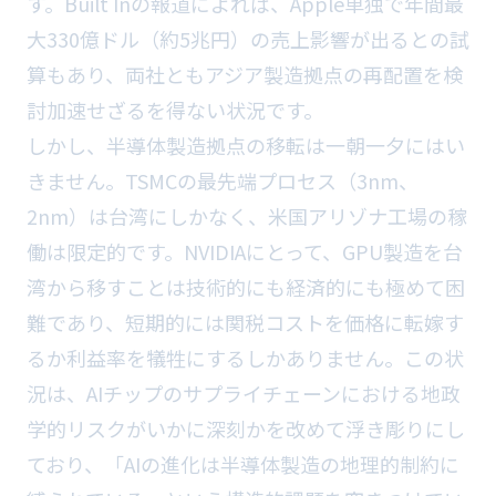
す。Built Inの報道によれば、Apple単独で年間最
大330億ドル（約5兆円）の売上影響が出るとの試
算もあり、両社ともアジア製造拠点の再配置を検
討加速せざるを得ない状況です。
しかし、半導体製造拠点の移転は一朝一夕にはい
きません。TSMCの最先端プロセス（3nm、
2nm）は台湾にしかなく、米国アリゾナ工場の稼
働は限定的です。NVIDIAにとって、GPU製造を台
湾から移すことは技術的にも経済的にも極めて困
難であり、短期的には関税コストを価格に転嫁す
るか利益率を犠牲にするしかありません。この状
況は、AIチップのサプライチェーンにおける地政
学的リスクがいかに深刻かを改めて浮き彫りにし
ており、「AIの進化は半導体製造の地理的制約に