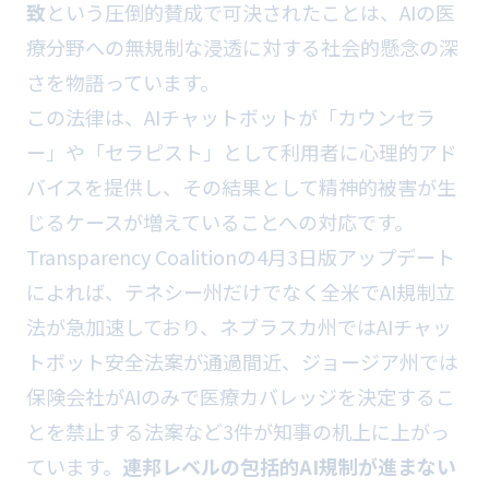
致
という圧倒的賛成で可決されたことは、AIの医
療分野への無規制な浸透に対する社会的懸念の深
さを物語っています。
この法律は、AIチャットボットが「カウンセラ
ー」や「セラピスト」として利用者に心理的アド
バイスを提供し、その結果として精神的被害が生
じるケースが増えていることへの対応です。
Transparency Coalitionの4月3日版アップデート
によれば、テネシー州だけでなく全米でAI規制立
法が急加速しており、ネブラスカ州ではAIチャッ
トボット安全法案が通過間近、ジョージア州では
保険会社がAIのみで医療カバレッジを決定するこ
とを禁止する法案など3件が知事の机上に上がっ
ています。
連邦レベルの包括的AI規制が進まない