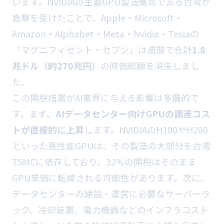
います。NVIDIAの主要GPU製造拠点である台湾が
直撃を受けたことで、Apple・Microsoft・
Amazon・Alphabet・Meta・Nvidia・Teslaの
「マグニフィセント・セブン」は週間で合計
1.8
兆ドル（約270兆円）
の時価総額を消失しまし
た。
この関税措置がAI業界に与える影響は多層的で
す。まず、
AIデータセンター向けGPUの調達コス
トが直接的に上昇
します。NVIDIAのH100やH200
といった高性能GPUは、その製造の大部分を台湾
TSMCに依存しており、32%の関税はそのまま
GPU単価に転嫁される可能性があります。次に、
データセンターの建設・運営に必要なサーバーラ
ック、冷却装置、電力機器などのインフラコスト