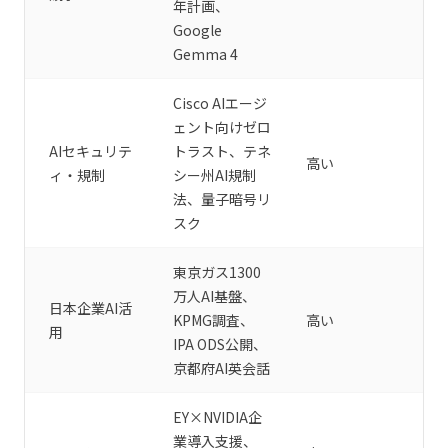
年計画、
Google
Gemma 4
Cisco AIエージ
ェント向けゼロ
AIセキュリテ
トラスト、テネ
高い
ィ・規制
シー州AI規制
法、量子暗号リ
スク
東京ガス1300
万人AI基盤、
日本企業AI活
KPMG調査、
高い
用
IPA ODS公開、
京都府AI英会話
EY×NVIDIA企
業導入支援、