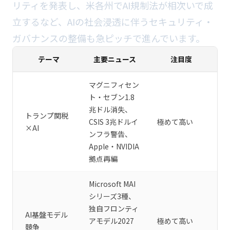
リティを発表し、米各州でAI規制法が相次いで成
立するなど、AIの社会浸透に伴うセキュリティ・
ガバナンスの整備も急ピッチで進んでいます。
テーマ
主要ニュース
注目度
マグニフィセン
ト・セブン1.8
兆ドル消失、
トランプ関税
CSIS 3兆ドルイ
極めて高い
×AI
ンフラ警告、
Apple・NVIDIA
拠点再編
Microsoft MAI
シリーズ3種、
独自フロンティ
AI基盤モデル
アモデル2027
極めて高い
競争