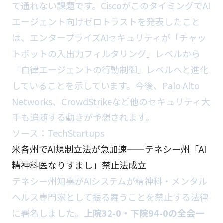
て通れない課題です。CiscoがこのタイミングでAI
エージェント向けゼロトラストを発表したこと
は、エンタープライズAIセキュリティが「チャッ
トボットの入出力フィルタリング」レベルから
「自律エージェントの行動制御」レベルへと進化
していることを示しています。今後、Palo Alto
Networks、CrowdStrikeなど他のセキュリティ大
手も追随する動きが予想されます。
ソース：
TechStartups
米各州でAI規制立法が急加速——テネシー州「AI
精神科医なりすまし」禁止法成立
テネシー州知事がAIシステムが精神科・メンタル
ヘルス専門家として振る舞うことを禁止する法律
に署名しました。
上院32-0・下院94-0の全会一