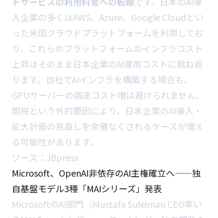
ドサービスの利用料金への転嫁
です。日本のAI導
入企業の多くはAWS、Azure、Google Cloudとい
った米国クラウドプラットフォームを利用してお
り、これらのプラットフォームのインフラコスト
上昇はそのまま日本企業のAI運用コストに跳ね返
ります。自社でAIインフラを構築する場合も、
GPUサーバーの調達コスト増は避けられません。
関税という外的要因により、日本企業のAI導入・
拡大計画の見直しを余儀なくされるケースが増え
る可能性があります。
ソース：
JBpress
Microsoft、OpenAI非依存のAI主権確立へ——独
自基盤モデル3種「MAIシリーズ」発表
MicrosoftのAI部門（Mustafa Suleiman CEO率い