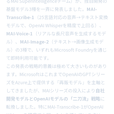
るMAI Superintelligenceチーム）が、独自開発の
基盤モデル3種を一斉に発表しました。
MAI-
Transcribe-1
（25言語対応の音声→テキスト変換
モデルで、OpenAI Whisperを精度で上回る）、
MAI-Voice-1
（リアルな長尺音声を生成するモデ
ル）、
MAI-Image-2
（テキスト→画像生成モデ
ル）の3種で、いずれもMicrosoft Foundryを通じ
て即時利用可能です。
この発表の戦略的意義は極めて大きいものがあり
ます。MicrosoftはこれまでOpenAIのGPTシリー
ズをAzure上で提供する「再販モデル」を主軸と
してきましたが、MAIシリーズの投入により
自社
開発モデルとOpenAIモデルの「二刀流」戦略
に
転換しました。特にMAI-Transcribe-1がOpenAI