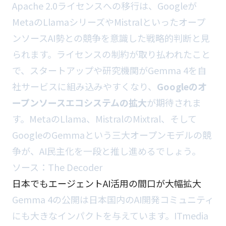
Apache 2.0ライセンスへの移行は、Googleが
MetaのLlamaシリーズやMistralといったオープ
ンソースAI勢との競争を意識した戦略的判断と見
られます。ライセンスの制約が取り払われたこと
で、スタートアップや研究機関がGemma 4を自
社サービスに組み込みやすくなり、
Googleのオ
ープンソースエコシステムの拡大
が期待されま
す。MetaのLlama、MistralのMixtral、そして
GoogleのGemmaという三大オープンモデルの競
争が、AI民主化を一段と推し進めるでしょう。
ソース：
The Decoder
日本でもエージェントAI活用の間口が大幅拡大
Gemma 4の公開は日本国内のAI開発コミュニティ
にも大きなインパクトを与えています。ITmedia