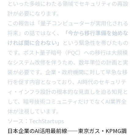
といった多岐にわたる領域でセキュリティの再設
計が必要になります。
この報告は「量子コンピューターが実用化される
将来」の話ではなく、
「今から移行準備を始めな
ければ間に合わない」
という緊急性を帯びたもの
です。ポスト量子暗号（PQC）への移行は大規模
なシステム改修を伴うため、数年単位の計画と実
装が必要です。企業・政府機関に対して早急な移
行を促す内容となっており、AI時代のセキュリテ
ィ・インフラ設計の根本的な見直しを迫る知見と
して、暗号技術コミュニティだけでなくAI業界全
体が注視しています。
ソース：
TechStartups
日本企業のAI活用最前線——東京ガス・KPMG調