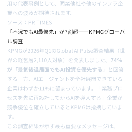
用の代表事例として、同業他社や他のインフラ企
業への波及が期待されます。
ソース：
PR TIMES
「不況でもAI最優先」が7割超——KPMGグローバ
ル調査
KPMGが2026年Q1のGlobal AI Pulse調査結果（世
界の経営層2,110人対象）を発表しました。
74%
が「景気後退局面でもAI投資を優先する」
と回答
する一方、AIエージェントを全社展開できている
企業はわずか11%に留まっています。「業務プロ
セスを先に再設計してからAIを導入する」企業が
競争優位を確立しているとKPMGは指摘していま
す。
この調査結果が示す最も重要なメッセージは、