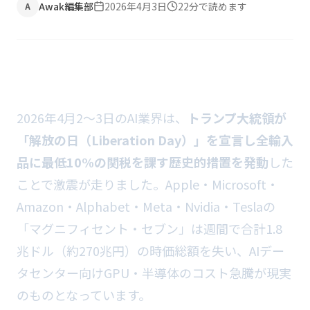
Awak編集部
2026年4月3日
22
分で読めます
A
2026年4月2〜3日のAI業界は、
トランプ大統領が
「解放の日（Liberation Day）」を宣言し全輸入
品に最低10%の関税を課す歴史的措置を発動
した
ことで激震が走りました。Apple・Microsoft・
Amazon・Alphabet・Meta・Nvidia・Teslaの
「マグニフィセント・セブン」は週間で合計1.8
兆ドル（約270兆円）の時価総額を失い、AIデー
タセンター向けGPU・半導体のコスト急騰が現実
のものとなっています。