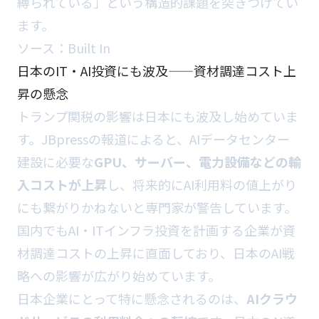
縛られている」という構造的課題を突きつけてい
ます。
ソース：
Built In
日本のIT・AI投資にも波及——資材調達コスト上
昇の懸念
トランプ関税の影響は日本にも波及し始めていま
す。JBpressの報道によると、AIデータセンター
建設に必要な
GPU、サーバー、電力設備などの輸
入コストが上昇
し、将来的にAI利用料の値上がり
にも繋がりかねないと専門家が警告しています。
国内でもAI・ITインフラ投資を計画する企業が資
材調達コストの上昇に直面しており、日本のAI戦
略への影響が広がり始めています。
日本企業にとって特に懸念されるのは、
AIクラウ