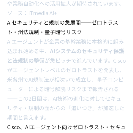
や業務自動化への活用拡大が期待されています。
ソース：
ITmedia AI+
AIセキュリティと規制の急展開——ゼロトラス
ト・州法規制・量子暗号リスク
AIエージェントが企業の基幹業務に本格的に組み
込まれ始める中、
AIシステムのセキュリティ保護
と法規制の整備
が急ピッチで進んでいます。Cisco
がエージェントレベルのゼロトラストを発表し、
米各州でAI規制法が相次いで成立し、量子コンピ
ューターによる暗号解読リスクまで報告される
——この2日間は、AI技術の進化に対してセキュ
リティ・規制の面からの「追いつき」が加速した
期間と言えます。
Cisco、AIエージェント向けゼロトラスト・セキュ