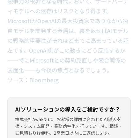
競争力の根幹となる時代において、サードパーテ
ィモデルへの依存はリスクとなり得ます。
MicrosoftがOpenAIの最大投資家でありながら独
自モデルを開発する矛盾は、裏を返せばAIモデル
の戦略的重要性がそれほどまでに高まっている証
左です。OpenAI側がこの動きにどう反応するか
——特にMicrosoftとの契約見直しや競合関係の
表面化——も今後の焦点となるでしょう。
ソース：
Bloomberg
AIソリューションの導入をご検討ですか？
株式会社Awakでは、お客様の課題に合わせたAI導入支
援・システム開発・業務効率化を行っています。相談・
お見積もりは無料、1営業日以内にご返信します。