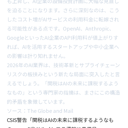
も上昇し、AI企業の設備投資計画に大幅な見直し
を迫ることになります。さらに深刻なのは、こう
したコスト増がAIサービスの利用料金に転嫁され
る可能性がある点です。OpenAI、Anthropic、
GoogleといったAI企業のAPI利用料が値上がりす
れば、AIを活用するスタートアップや中小企業へ
の影響は計り知れません。
2026年のAI業界は、技術革新とサプライチェーン
リスクの板挟みという新たな局面に突入したと言
えるでしょう。「関税はAIの未来に課税するよう
なもの」という専門家の指摘は、まさにこの構造
的矛盾を象徴しています。
ソース：
The Globe and Mail
CSIS警告「関税はAIの未来に課税するようなも