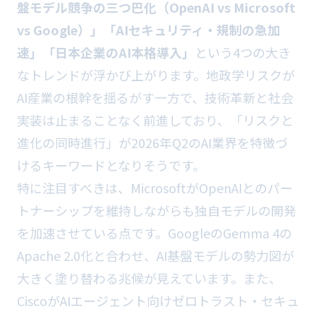
盤モデル競争の三つ巴化（OpenAI vs Microsoft
vs Google）」「AIセキュリティ・規制の急加
速」「日本企業のAI本格導入」
という4つの大き
なトレンドが浮かび上がります。地政学リスクが
AI産業の根幹を揺るがす一方で、技術革新と社会
実装は止まることなく前進しており、「リスクと
進化の同時進行」が2026年Q2のAI業界を特徴づ
けるキーワードとなりそうです。
特に注目すべきは、MicrosoftがOpenAIとのパー
トナーシップを維持しながらも独自モデルの開発
を加速させている点です。GoogleのGemma 4の
Apache 2.0化と合わせ、AI基盤モデルの勢力図が
大きく塗り替わる兆候が見えています。また、
CiscoがAIエージェント向けゼロトラスト・セキュ