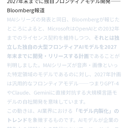
2027年末までに独自フロンティアモデル開発——
Bloomberg報道
MAIシリーズの発表と同日、Bloombergが報じた
ところによると、MicrosoftはOpenAIとの2032年
までのライセンス契約を維持しつつ、
それとは独
立した独自の大型フロンティアAIモデルを2027
年末までに開発・リリースする計画
であることが
判明しました。MAIシリーズが音声・画像といっ
た特定領域のモデルであるのに対し、2027年計画
は汎用的なフロンティアモデル——つまりGPT-4
やClaude、Geminiに直接対抗する大規模言語モ
デルの自社開発を意味しています。
この動きは、AI業界における
「モデル内製化」の
トレンド
を象徴するものです。AIモデルが企業の