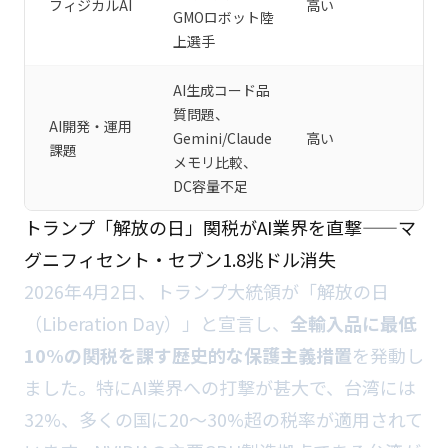
フィジカルAI
高い
GMOロボット陸
上選手
AI生成コード品
質問題、
AI開発・運用
Gemini/Claude
高い
課題
メモリ比較、
DC容量不足
トランプ「解放の日」関税がAI業界を直撃——マ
グニフィセント・セブン1.8兆ドル消失
2026年4月2日、トランプ大統領が「解放の日
（Liberation Day）」と宣言し、
全輸入品に最低
10%の関税を課す歴史的な保護主義措置
を発動し
ました。特にAI業界への打撃が甚大で、台湾には
32%、多くの国に20〜30%超の税率が適用されて