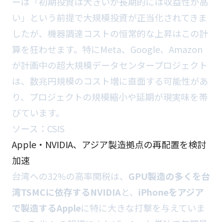
ーは「初期投資は大きいが長期的には収益性が高
い」という前提で大規模投資が正当化されてきま
したが、機器調達コストの恒常的な上昇はこの計
算を狂わせます。特にMeta、Google、Amazon
が計画中の超大規模データセンタープロジェクト
は、数兆円規模のコスト増に直面する可能性があ
り、プロジェクトの規模縮小や延期が現実味を帯
びています。
ソース：
CSIS
Apple・NVIDIA、アジア製造拠点の再配置を検討
加速
台湾への32%の高率関税は、
GPU製造の多くを台
湾TSMCに依存するNVIDIA
と、
iPhoneをアジア
で製造するApple
に特に大きな打撃を与えていま