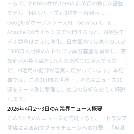
一方で、MicrosoftがOpenAI非依存の独自AI基盤
モデル「MAIシリーズ」3種を一斉発表し、
GoogleがオープンソースAI「Gemma 4」を
Apache 2.0ライセンスで公開するなど、AI基盤モ
デル競争はさらに激化。日本国内では東京ガスが
1300万人規模のAIドリブン顧客基盤を構築し、京
都府がAI英会話を1万人の高校生に導入するな
ど、AI活用の裾野が着実に広がっています。本記
事では、この2日間の世界・日本のAIニュース20
選をテーマ別に整理し、独自の分析を交えて解説
します。
2026年4月2〜3日のAI業界ニュース概要
この2日間のAIニュースを俯瞰すると、
「トランプ
関税によるAIサプライチェーンへの打撃」「AI基