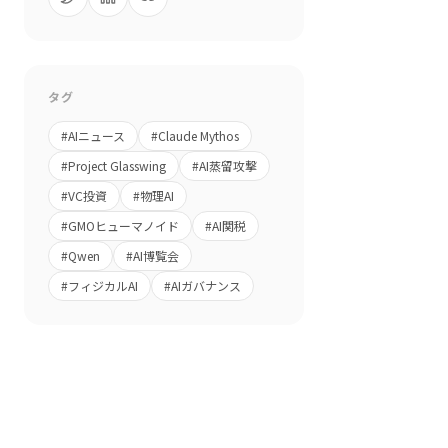
タグ
#
AIニュース
#
Claude Mythos
#
Project Glasswing
#
AI蒸留攻撃
#
VC投資
#
物理AI
#
GMOヒューマノイド
#
AI関税
#
Qwen
#
AI博覧会
#
フィジカルAI
#
AIガバナンス