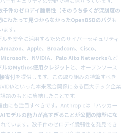
バーセキュリティの分野で特に際立っています。
数千件のゼロデイ脆弱性（そのうち多くが深刻度の
間にわたって見つからなかったOpenBSDのバグ
も
ています。
の強力なモデルを安全に活用するためのサイバーセキュリティ
Amazon、Apple、Broadcom、Cisco、
Microsoft、NVIDIA、Palo Alto Networks
など
ドルのMythos使用クレジット
と、オープンソース
直接寄付
を提供します。この取り組みの特筆すべき
oft、NVIDIAといった本来競合関係にある巨大テック企業
課題のもとに集結したことです。
由にも注目すべきです。Anthropicは「ハッカー
AIモデルの能力が高すぎることが公開の障壁にな
まれています。数千件のゼロデイ脆弱性を発見でき