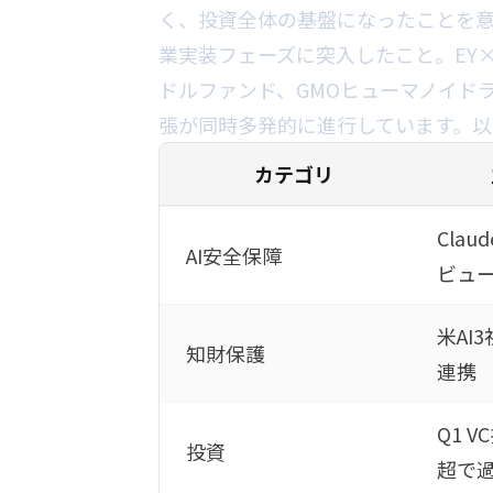
く、投資全体の基盤になったことを意
業実装フェーズに突入したこと。EY×NVI
ドルファンド、GMOヒューマノイドラ
張が同時多発的に進行しています。以
カテゴリ
Clau
AI安全保障
ビュ
米AI
知財保護
連携
Q1 
投資
超で