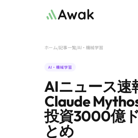
ホーム
/
記事一覧
/
AI・機械学習
AI・機械学習
AIニュース速
Claude My
投資3000億
とめ