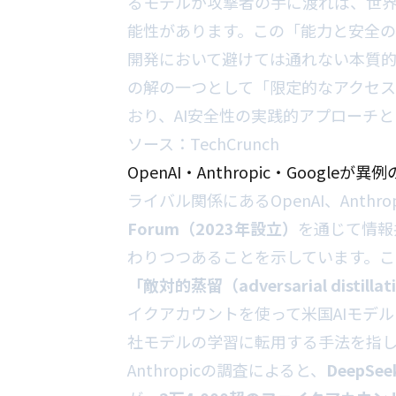
るモデルが攻撃者の手に渡れば、世
能性があります。この「能力と安全の
開発において避けては通れない本質的な課題
の解の一つとして「限定的なアクセ
おり、AI安全性の実践的アプローチ
ソース：
TechCrunch
OpenAI・Anthropic・Goog
ライバル関係にあるOpenAI、Anthrop
Forum（2023年設立）
を通じて情報
わりつつあることを示しています。こ
「敵対的蒸留（adversarial distilla
イクアカウントを使って米国AIモデ
社モデルの学習に転用する手法を指
Anthropicの調査によると、
DeepS