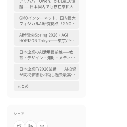
アリババ「Qwen」がDL数10億
超——日本国内でも存在感拡大
GMOインターネット、国内最大
フィジカルAI研究拠点「GMO
Humanoid Lab」を渋谷に開設
AI博覧会Spring 2026・AGI
HORIZON Tokyo——東京がAIイ
ベントの集積地に
日本企業のAI活用最前線——教
育・デザイン・知財・メディア
への浸透
日本企業FY2026業績——AI投資
が関税影響を相殺し過去最高益
へ
まとめ
シェア