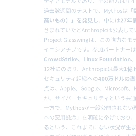
ティアモデルであり、その能力はサイ
過去数週間のテストで、Mythosは
「
高いもの）」を発見
し、中には
27年
含まれていたとAnthropicは公表し
Project Glasswingは、こ
イニシアチブです。参加パートナーは
CrowdStrike、Linux Foundation、
12社にのぼり、Anthropicは最大
1億
セキュリティ組織への
400万ドルの
点は、Apple、Google、Micros
が、サイバーセキュリティという共通
一方で、Mythosが一般公開されない理
への悪用懸念」を明確に挙げており、
る
という、これまでにない状況が生