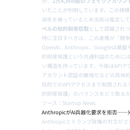
が、
2万4,000超のフェイクアカウン
いたことが判明しています。この規模
損失を被っていると米当局は推定して
ベルの知的財産窃取
として認識され
特に注目すべきは、この連携が「競争 
OpenAI、Anthropic、Goog
的財産保護という共通利益のために
い構造を持っています。今後はAPI
アカウント認証の厳格化などの具体
目的でのAPIアクセスまで制限される
的財産保護」のバランスをどう取る
ソース：
Startup News
AnthropicがAI兵器化要求を拒
Anthropicとトランプ政権の対立が