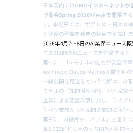
日本国内では
GMOインターネットが
博覧会Spring 2026が東京で開幕
する
す。本記事では、世界10本・日本10
と今後の影響を独自の視点で解説し
2026年4月7〜8日のAI業界ニュース概
この2日間のAIニュースを俯瞰すると
第一に、「AIモデルの能力が安全保
Anthropic Claude Myth
一般公開を見送るという判断は、AI開
モデルの「知的財産保護」が国家安
企業による蒸留攻撃に対し、ライバルで
争が企業間から国家間の問題に移行し
第三に、AI投資が「バブル」を超えて
資3,000億ドル超のうち81%がAI