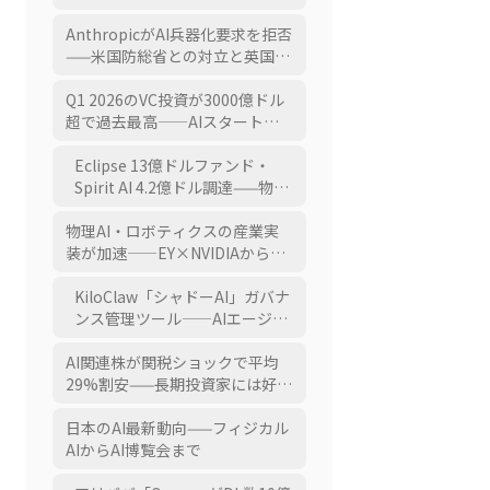
留攻撃」への対抗体制
AnthropicがAI兵器化要求を拒否
——米国防総省との対立と英国事
業拡大
Q1 2026のVC投資が3000億ドル
超で過去最高——AIスタートアッ
プが81%を独占
Eclipse 13億ドルファンド・
Spirit AI 4.2億ドル調達——物理
AIと中国スタートアップへの資
物理AI・ロボティクスの産業実
金集中
装が加速——EY×NVIDIAからセ
キュリティドローンまで
KiloClaw「シャドーAI」ガバナ
ンス管理ツール——AIエージェ
ント時代のリスク制御
AI関連株が関税ショックで平均
29%割安——長期投資家には好機
との見方も
日本のAI最新動向——フィジカル
AIからAI博覧会まで