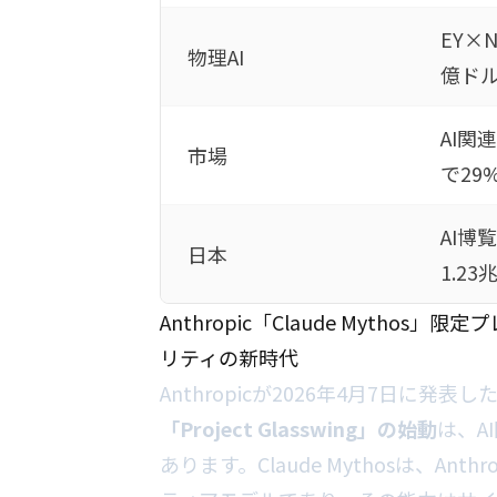
EY×NV
物理AI
億ドル
AI関
市場
で29
AI博
日本
1.23
Anthropic「Claude Mythos」限
リティの新時代
Anthropicが2026年4月7日に発表し
「Project Glasswing」の始動
は、A
あります。Claude Mythosは、A