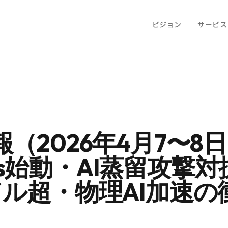
ビジョン
サービス
報（2026年4月7〜8
thos始動・AI蒸留攻撃
ドル超・物理AI加速の