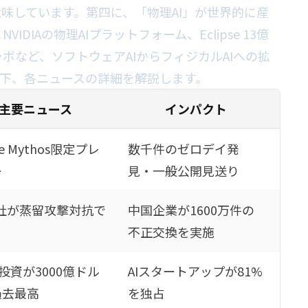
味しています。第四に、「物理AI」が世界的に産
DIAの物理AIプラットフォーム、Eclipse 13億
ボなど、ソフトウェアAIからフィジカルAIへの拡
下、各ニュースの詳細を解説します。
主要ニュース
インパクト
de Mythos限定プレ
数千件のゼロデイ発
ー
見・一般公開見送り
3社が蒸留攻撃対抗で
中国企業が1600万件の
不正交換を実施
VC投資が3000億ドル
AIスタートアップが81%
過去最高
を独占