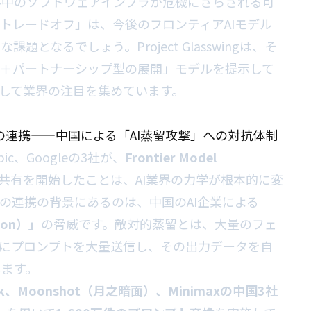
界中のソフトウェアインフラが危機にさらされる可
トレードオフ」は、今後のフロンティアAIモデル
となるでしょう。Project Glasswingは、そ
ス＋パートナーシップ型の展開」モデルを提示して
として業界の注目を集めています。
leが異例の連携——中国による「AI蒸留攻撃」への対抗体制
ic、Googleの3社が、
Frontier Model
共有を開始したことは、AI業界の力学が根本的に変
の連携の背景にあるのは、中国のAI企業による
tion）」
の脅威です。敵対的蒸留とは、大量のフェ
ルにプロンプトを大量送信し、その出力データを自
します。
eek、Moonshot（月之暗面）、Minimaxの中国3社