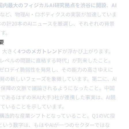
国内最大のフィジカルAI研究拠点を渋谷に開設
、
AI
など、物理AI・ロボティクスの実装が加速していま
本の計20本のAIニュースを厳選し、それぞれの背景
ます。
要
、大きく
4つのメガトレンド
が浮かび上がります。
障レベルの問題に直結する時代」が到来したこと。
osが数千件のゼロデイ脆弱性を発見し、その能力の高さゆえに
発の新しいフェーズを象徴しています。第二に、AI
全保障の文脈で議論されるようになったこと。中国
あるはずの米AI大手3社が連携した事実は、AI競
ていることを示しています。
構造的な産業シフトとなっていること。Q1のVC投
関連という数字は、もはやAIが一つのセクターではな