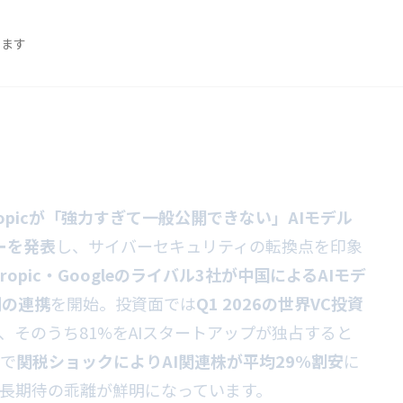
めます
hropicが「強力すぎて一般公開できない」AIモデル
ューを発表
し、サイバーセキュリティの転換点を印象
thropic・Googleのライバル3社が中国によるAIモデ
例の連携
を開始。投資面では
Q1 2026の世界VC投資
、そのうち81%をAIスタートアップが独占すると
方で
関税ショックによりAI関連株が平均29%割安
に
成長期待の乖離が鮮明になっています。