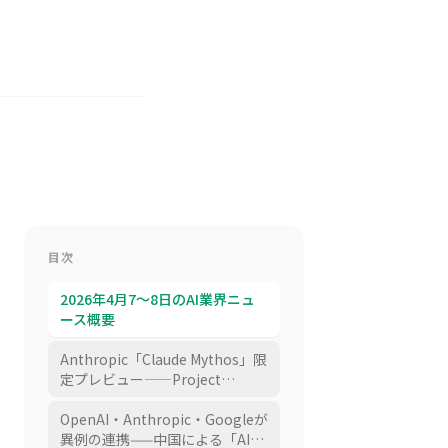
目次
2026年4月7〜8日のAI業界ニュ
ース概要
Anthropic「Claude Mythos」限
定プレビュー——Project
Glasswingでサイバーセキュリ
ティの新時代
OpenAI・Anthropic・Googleが
異例の連携——中国による「AI蒸