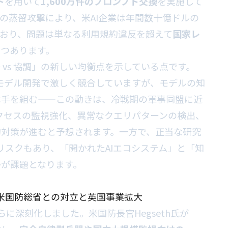
ト
を用いて
1,600万件のプロンプト交換
を実施して
の蒸留攻撃により、米AI企業は年間数十億ドルの
おり、問題は単なる利用規約違反を超えて
国家レ
つつあります。
vs 協調」の新しい均衡点を示している点です。
leは基盤モデル開発で激しく競合していますが、モデルの知
は手を組む——この動きは、冷戦期の軍事同盟に近
アクセスの監視強化、異常なクエリパターンの検出、
的対策が進むと予想されます。一方で、正当な研究
リスクもあり、「開かれたAIエコシステム」と「知
かが課題となります。
否——米国防総省との対立と英国事業拡大
さらに深刻化しました。米国防長官Hegseth氏が