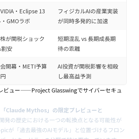
IDIA・Eclipse 13
フィジカルAIの産業実装
・GMOラボ
が同時多発的に加速
連株が関税ショック
短期混乱 vs 長期成長期
%割安
待の乖離
覧会開幕・METI予算
AI投資が関税影響を相殺
兆円
し最高益予測
定プレビュー——Project Glasswingでサイバーセキュ
た
「Claude Mythos」の限定プレビューと
I開発の歴史における一つの転換点となる可能性が
nthropicが「過去最強のAIモデル」と位置づけるフロン