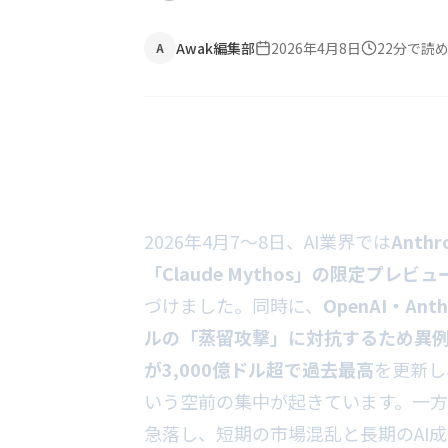
Awak編集部
2026年4月8日
22
分で読
A
2026年4月7〜8日、AI業界では
Ant
「Claude Mythos」の限定プレビ
づけました。同時に、
OpenAI・An
ルの「蒸留攻撃」に対抗するため異
が3,000億ドル超で過去最高
を更新し
いう空前の集中が起きています。一
急落し、短期の市場混乱と長期のAI