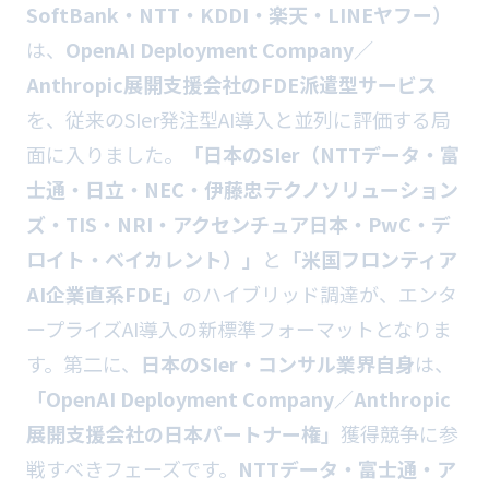
SoftBank・NTT・KDDI・楽天・LINEヤフー）
は、
OpenAI Deployment Company／
Anthropic展開支援会社のFDE派遣型サービス
を、従来のSIer発注型AI導入と並列に評価する局
面に入りました。
「日本のSIer（NTTデータ・富
士通・日立・NEC・伊藤忠テクノソリューション
ズ・TIS・NRI・アクセンチュア日本・PwC・デ
ロイト・ベイカレント）」
と
「米国フロンティア
AI企業直系FDE」
のハイブリッド調達が、エンタ
ープライズAI導入の新標準フォーマットとなりま
す。第二に、
日本のSIer・コンサル業界自身
は、
「OpenAI Deployment Company／Anthropic
展開支援会社の日本パートナー権」
獲得競争に参
戦すべきフェーズです。
NTTデータ・富士通・ア