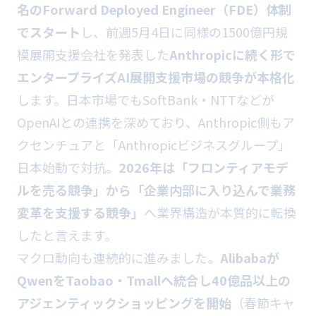
名のForward Deployed Engineer（FDE）体制
でスタート
し、前週5月4日に同様の1500億円規
模展開支援会社を発表した
Anthropicに続く形で
エンタープライズAI展開支援市場の競争が本格化
します。日本市場でもSoftBank・NTTなどが
OpenAIとの連携を深めており、Anthropic側もア
クセンチュアと「Anthropicビジネスグループ」
日本始動で対抗。
2026年は「フロンティアモデ
ルを売る競争」から「企業内部に入り込んで業務
変革を支援する競争」
へ業界構造が本質的に転換
したと言えます。
マクロ動向も連続的に進みました。
Alibabaが
QwenをTaobao・Tmallへ統合し40億品以上の
アジェンティックショッピングを開始
（春節キャ