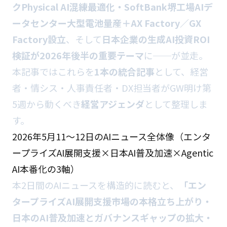
クPhysical AI混練最適化・SoftBank堺工場AIデ
ータセンター大型電池量産＋AX Factory／GX
Factory設立
、そして
日本企業の生成AI投資ROI
検証が2026年後半の重要テーマ
に──が並走。
本記事ではこれらを
1本の統合記事
として、経営
者・情シス・人事責任者・DX担当者がGW明け第
5週から動くべき
経営アジェンダ
として整理しま
す。
2026年5月11〜12日のAIニュース全体像（エンタ
ープライズAI展開支援×日本AI普及加速×Agentic
AI本番化の3軸）
本2日間のAIニュースを構造的に読むと、
「エン
タープライズAI展開支援市場の本格立ち上がり・
日本のAI普及加速とガバナンスギャップの拡大・