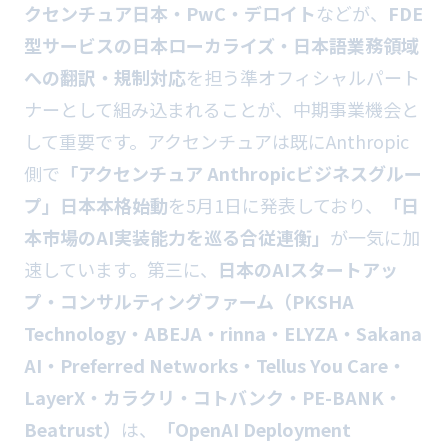
クセンチュア日本・PwC・デロイト
などが、
FDE
型サービスの日本ローカライズ・日本語業務領域
への翻訳・規制対応
を担う準オフィシャルパート
ナーとして組み込まれることが、中期事業機会と
して重要です。アクセンチュアは既にAnthropic
側で
「アクセンチュア Anthropicビジネスグルー
プ」日本本格始動
を5月1日に発表しており、
「日
本市場のAI実装能力を巡る合従連衡」
が一気に加
速しています。第三に、
日本のAIスタートアッ
プ・コンサルティングファーム（PKSHA
Technology・ABEJA・rinna・ELYZA・Sakana
AI・Preferred Networks・Tellus You Care・
LayerX・カラクリ・コトバンク・PE-BANK・
Beatrust）
は、
「OpenAI Deployment