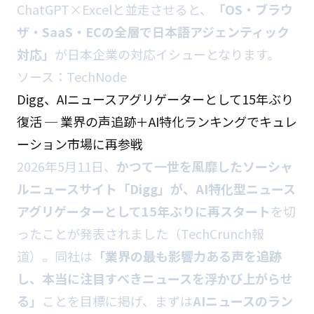
ChatGPT×Excelと並走させると、
「OS・ブラウ
ザ・SaaS・ECの全層で日本語アジェンティック
対応」
が日本企業の対応イシューとなります。
ソース：
TechNode
Digg、AIニュースアグリゲーターとして15年ぶり
復活 ─ 業界の声追跡＋AI特化ランキングでキュレ
ーション市場に再参戦
2026年5月11日、
かつて一世を風靡したソーシャ
ルニュースサイト「Digg」が、AI特化型ニュース
アグリゲーターとして15年ぶりに再スタート
を切
ったことが発表されました（TechCrunch報
道）。同社は
「業界の最も影響力ある声を追跡
し、本当に注目すべきニュースを浮かび上がらせ
る」
ことを目標に掲げ、まずは
AIニュースのラン