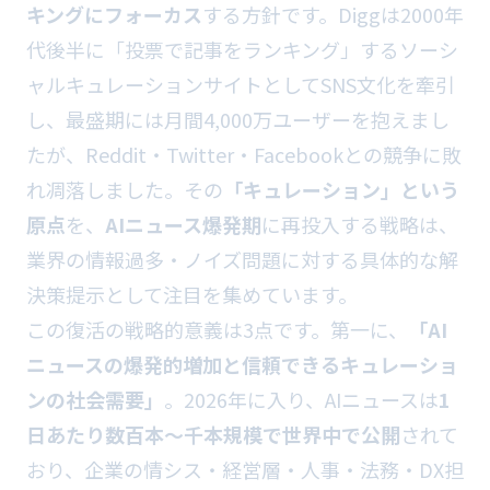
キングにフォーカス
する方針です。Diggは2000年
代後半に「投票で記事をランキング」するソーシ
ャルキュレーションサイトとしてSNS文化を牽引
し、最盛期には月間4,000万ユーザーを抱えまし
たが、Reddit・Twitter・Facebookとの競争に敗
れ凋落しました。その
「キュレーション」という
原点
を、
AIニュース爆発期
に再投入する戦略は、
業界の情報過多・ノイズ問題に対する具体的な解
決策提示として注目を集めています。
この復活の戦略的意義は3点です。第一に、
「AI
ニュースの爆発的増加と信頼できるキュレーショ
ンの社会需要」
。2026年に入り、AIニュースは
1
日あたり数百本〜千本規模で世界中で公開
されて
おり、企業の情シス・経営層・人事・法務・DX担