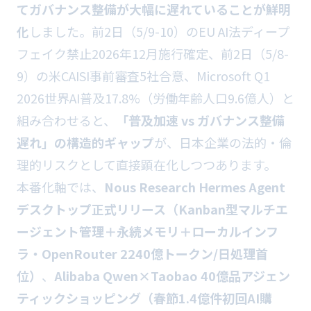
てガバナンス整備が大幅に遅れていることが鮮明
化
しました。前2日（5/9-10）のEU AI法ディープ
フェイク禁止2026年12月施行確定、前2日（5/8-
9）の米CAISI事前審査5社合意、Microsoft Q1
2026世界AI普及17.8%（労働年齢人口9.6億人）と
組み合わせると、
「普及加速 vs ガバナンス整備
遅れ」の構造的ギャップ
が、日本企業の法的・倫
理的リスクとして直接顕在化しつつあります。
本番化軸では、
Nous Research Hermes Agent
デスクトップ正式リリース（Kanban型マルチエ
ージェント管理＋永続メモリ＋ローカルインフ
ラ・OpenRouter 2240億トークン/日処理首
位）
、
Alibaba Qwen×Taobao 40億品アジェン
ティックショッピング（春節1.4億件初回AI購