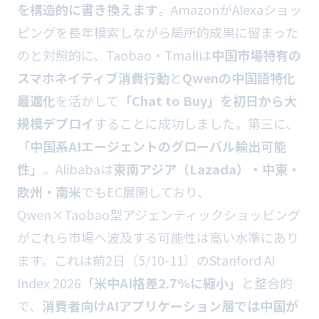
を構造的に書き換えます
。AmazonがAlexaショッ
ピングを長年模索しながら局所的成果に留まった
のと対照的に、Taobao・Tmallは
中国市場特有の
スマホネイティブ消費行動
と
Qwenの中国語特化
最適化
を活かして
「Chat to Buy」を初日から大
規模デプロイ
することに成功しました。第三に、
「中国系AIエージェントのグローバル輸出可能
性」
。Alibabaは
東南アジア（Lazada）・中東・
欧州・南米
でもEC展開しており、
Qwen×Taobao型アジェンティックショッピング
がこれら市場へ波及する可能性は高い水準にあり
ます。これは前2日（5/10-11）のStanford AI
Index 2026
「米中AI格差2.7%に縮小」
と整合的
で、
消費者向けAIアプリケーション層では中国が