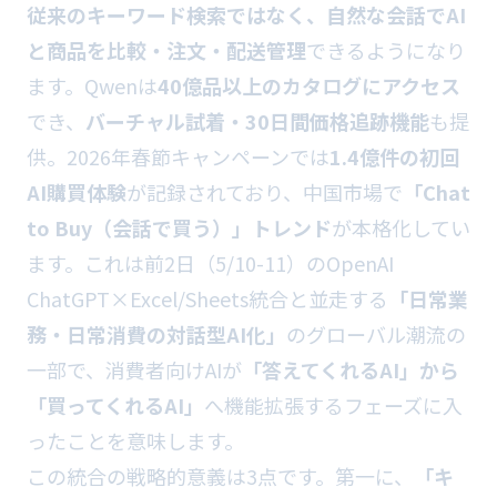
従来のキーワード検索ではなく、自然な会話でAI
と商品を比較・注文・配送管理
できるようになり
ます。Qwenは
40億品以上のカタログにアクセス
でき、
バーチャル試着・30日間価格追跡機能
も提
供。2026年春節キャンペーンでは
1.4億件の初回
AI購買体験
が記録されており、中国市場で
「Chat
to Buy（会話で買う）」トレンド
が本格化してい
ます。これは前2日（5/10-11）のOpenAI
ChatGPT×Excel/Sheets統合と並走する
「日常業
務・日常消費の対話型AI化」
のグローバル潮流の
一部で、消費者向けAIが
「答えてくれるAI」から
「買ってくれるAI」
へ機能拡張するフェーズに入
ったことを意味します。
この統合の戦略的意義は3点です。第一に、
「キ