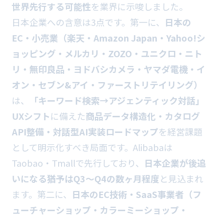
世界先行する可能性
を業界に示唆しました。
日本企業への含意は3点です。第一に、
日本の
EC・小売業（楽天・Amazon Japan・Yahoo!シ
ョッピング・メルカリ・ZOZO・ユニクロ・ニト
リ・無印良品・ヨドバシカメラ・ヤマダ電機・イ
オン・セブン&アイ・ファーストリテイリング）
は、
「キーワード検索→アジェンティック対話」
UXシフト
に備えた
商品データ構造化・カタログ
API整備・対話型AI実装ロードマップ
を経営課題
として明示化すべき局面です。Alibabaは
Taobao・Tmallで先行しており、
日本企業が後追
いになる猶予はQ3〜Q4の数ヶ月程度
と見込まれ
ます。第二に、
日本のEC技術・SaaS事業者（フ
ューチャーショップ・カラーミーショップ・