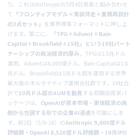
り、これはAnthropicの5月4日発表と組み合わせ
て
「フロンティアモデル＋実装伴走＋業務再設計
の3点セット」
を業界標準フォーマットに押し上
げます。第二に、
「TPG＋Advent＋Bain
Capital＋Brookfield＋15社」という19社パート
ナーシップの政治経済的厚み
。TPGは2.5兆ドル
運用、Adventは6,000億ドル、Bain Capitalは1.8
兆ドル、Brookfieldは1兆ドル超を運用する世界
最大級のオルタナティブ運用会社群です。19社合
計で
10兆ドル超のAUMを動員
する初期投資家パ
ッケージは、
OpenAIが資本市場・実体経済の両
側から包囲する形での企業AI浸透
を可能にしま
す。前2日（5/9-10）の
Anthropic 9,000億ドル
評価額・OpenAI 8,520億ドル評価額・10月IPO