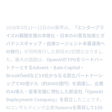
2026年5月11〜12日のAI業界は、
「エンタープラ
イズAI展開支援の本格化・日本のAI普及加速とガ
バナンスギャップ・自律エージェント本番運用へ
の移行」
が同時進行した節目の2日間となりまし
た。最大の話題は、
OpenAIがTPGをリードパー
トナーとするAdvent・Bain Capital・
Brookfieldなど19社からなる設立パートナーシ
ップで40億ドル（約6000億円）を調達し、企業
のAI導入・変革支援に特化した新会社「OpenAI
Deployment Company」を設立
したことです。
AIコンサルティング企業
Tomoroを買収して150