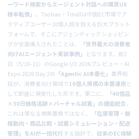
ーワード検索からエージェント対話への購買UX
根本転換」
。Taobao・Tmallは中国EC市場でア
クティブユーザー10億人超を抱える巨大プラット
フォームで、そこにアジェンティックショッピン
グが全面導入されたことは、
「世界最大の消費者
向けAIエージェント実装事例」
となります。前2
日（5/10-11）のGoogle I/O 2026プレビュー・AI
Expo 2026 Day 2の
「Agentic AI本番化」
業界総
括が、消費者向け領域で
10億人規模の本番運用
と
して即座に現実化した形です。第二に、
「40億品
×30日価格追跡×バーチャル試着」の機能統合
。
これは単なる検索置換ではなく、
「在庫管理・価
格動向・商品比較・試着シミュレーション・配送
管理」をAIが一括代行
する設計で、
従来のEC体験