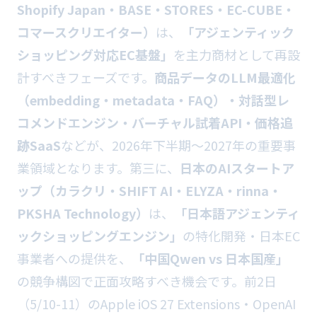
Shopify Japan・BASE・STORES・EC-CUBE・
コマースクリエイター）
は、
「アジェンティック
ショッピング対応EC基盤」
を主力商材として再設
計すべきフェーズです。
商品データのLLM最適化
（embedding・metadata・FAQ）・対話型レ
コメンドエンジン・バーチャル試着API・価格追
跡SaaS
などが、2026年下半期〜2027年の重要事
業領域となります。第三に、
日本のAIスタートア
ップ（カラクリ・SHIFT AI・ELYZA・rinna・
PKSHA Technology）
は、
「日本語アジェンティ
ックショッピングエンジン」
の特化開発・日本EC
事業者への提供を、
「中国Qwen vs 日本国産」
の競争構図で正面攻略すべき機会です。前2日
（5/10-11）のApple iOS 27 Extensions・OpenAI