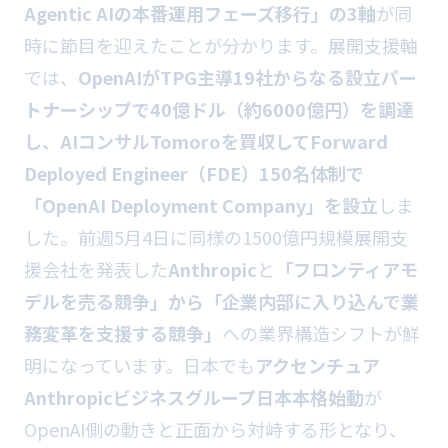
Agentic AIの本番運用フェーズ移行」の3軸
が同
時に節目を迎えたことが分かります。展開支援軸
では、
OpenAIがTPG主導19社からなる設立パー
トナーシップで40億ドル（約6000億円）を調達
し、AIコンサルTomoroを買収してForward
Deployed Engineer（FDE）150名体制で
「OpenAI Deployment Company」を設立
しま
した。前週5月4日に同様の1500億円規模展開支
援会社を発表した
Anthropic
と
「フロンティアモ
デルを売る競争」から「企業内部に入り込んで業
務変革を支援する競争」
への業界構造シフトが鮮
明になっています。日本でも
アクセンチュア
Anthropicビジネスグループ日本本格始動
が
OpenAI側の動きと正面から対峙する形となり、