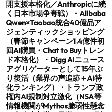
開支援本格化／Anthropicに続
く日本市場争奪戦）・Alibaba
Qwen×Taobao統合40億品ア
ジェンティックショッピング
（春節キャンペーン1.4億件初
回AI購買・Chat to Buyトレン
ド本格化）・Digg AIニュース
アグリゲーターとして15年ぶ
り復活（業界の声追跡＋AI特
化ランキング）・トランプ政
権内AI規制対立激化（NSA等
情報機関がMythos脆弱性懸念