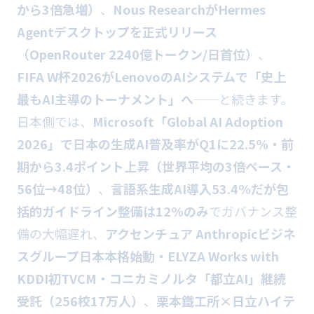
から3倍急増）
、
Nous ResearchがHermes
Agentデスクトップを正式リリース
（OpenRouter 2240億トークン/日首位）
、
FIFA W杯2026がLenovoのAIシステムで「史上
最もAI主導のトーナメント」へ
──と続きます。
日本側では、
Microsoft「Global AI Adoption
2026」で日本の生成AI普及率がQ1に22.5%・前
期から3.4ポイント上昇（世界平均の3倍ペース・
56位→48位）
、
言語系生成AI導入53.4%だが包
括的ガイドライン整備は12%のみ
でガバナンス整
備の大幅遅れ、
アクセンチュア Anthropicビジネ
スグループ日本本格始動・ELYZA Works with
KDDI初TVCM・コニカミノルタ「都立AI」継続
受託（256校17万人）
、
栗本鐵工所×日立ハイテ