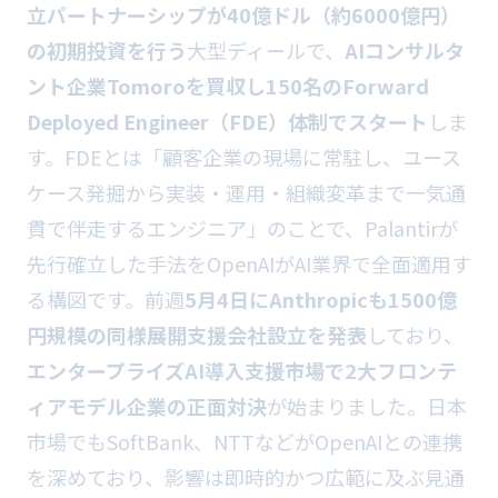
立パートナーシップが40億ドル（約6000億円）
の初期投資を行う
大型ディールで、
AIコンサルタ
ント企業Tomoroを買収し150名のForward
Deployed Engineer（FDE）体制でスタート
しま
す。FDEとは「顧客企業の現場に常駐し、ユース
ケース発掘から実装・運用・組織変革まで一気通
貫で伴走するエンジニア」のことで、Palantirが
先行確立した手法をOpenAIがAI業界で全面適用す
る構図です。前週
5月4日にAnthropicも1500億
円規模の同様展開支援会社設立を発表
しており、
エンタープライズAI導入支援市場で2大フロンテ
ィアモデル企業の正面対決
が始まりました。日本
市場でもSoftBank、NTTなどがOpenAIとの連携
を深めており、影響は即時的かつ広範に及ぶ見通