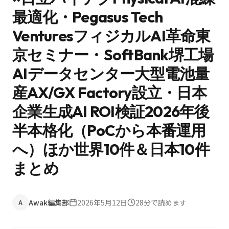
最適化・Pegasus Tech
VenturesフィジカルAI革命東
京セミナー・SoftBank堺工場
AIデータセンター大型電池量
産AX/GX Factory設立・日本
企業生成AI ROI検証2026年後
半本格化（PoCから本番運用
へ）ほか世界10件＆日本10件
まとめ
Awak編集部
2026年5月12日
28
分で読めます
A