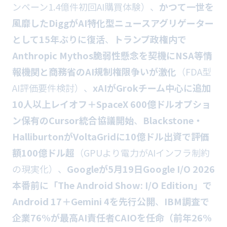
ンペーン1.4億件初回AI購買体験）、
かつて一世を
風靡したDiggがAI特化型ニュースアグリゲーター
として15年ぶりに復活
、
トランプ政権内で
Anthropic Mythos脆弱性懸念を契機にNSA等情
報機関と商務省のAI規制権限争いが激化
（FDA型
AI評価要件検討）、
xAIがGrokチーム中心に追加
10人以上レイオフ＋SpaceX 600億ドルオプショ
ン保有のCursor統合協議開始
、
Blackstone・
HalliburtonがVoltaGridに10億ドル出資で評価
額100億ドル超
（GPUより電力がAIインフラ制約
の現実化）、
Googleが5月19日Google I/O 2026
本番前に「The Android Show: I/O Edition」で
Android 17＋Gemini 4を先行公開
、
IBM調査で
企業76%が最高AI責任者CAIOを任命（前年26%