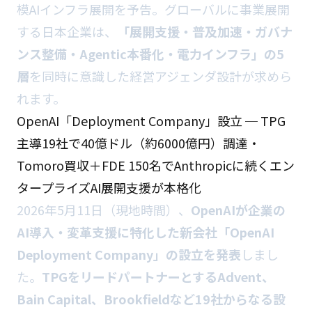
模AIインフラ展開を予告。グローバルに事業展開
する日本企業は、
「展開支援・普及加速・ガバナ
ンス整備・Agentic本番化・電力インフラ」の5
層
を同時に意識した経営アジェンダ設計が求めら
れます。
OpenAI「Deployment Company」設立 ─ TPG
主導19社で40億ドル（約6000億円）調達・
Tomoro買収＋FDE 150名でAnthropicに続くエン
タープライズAI展開支援が本格化
2026年5月11日（現地時間）、
OpenAIが企業の
AI導入・変革支援に特化した新会社「OpenAI
Deployment Company」の設立を発表
しまし
た。
TPGをリードパートナーとするAdvent、
Bain Capital、Brookfieldなど19社からなる設