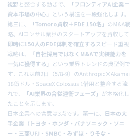
視野
と整合する動きで、
「フロンティアAI企業＝
資本市場の中心」
という構造を一段強化します。
第三に、
「Tomoro買収＋FDE 150名」
のM&A戦
略。AIコンサル業界のスタートアップを買収して
即時に150人のFDE体制を確立する
スピード重視
戦略は、
「自社採用ではなくM&Aで実装能力を
一気に獲得する」
という業界トレンドの典型例で
す。これは前2日（5/8-9）のAnthropic×Akamai
18億ドル・SpaceX Colossus 1借用と整合する流
れで、
「AI業界の合従連衡フェーズ」
が本格化し
たことを示します。
日本企業への含意は3点です。第一に、
日本の大
手企業（トヨタ・ホンダ・パナソニック・ソニ
ー・三菱UFJ・SMBC・みずほ・りそな・