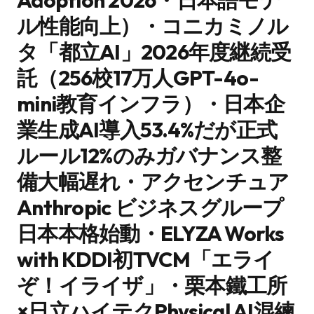
Adoption 2026・日本語モデ
ル性能向上）・コニカミノル
タ「都立AI」2026年度継続受
託（256校17万人GPT-4o-
mini教育インフラ）・日本企
業生成AI導入53.4%だが正式
ルール12%のみガバナンス整
備大幅遅れ・アクセンチュア
Anthropic ビジネスグループ
日本本格始動・ELYZA Works
with KDDI初TVCM「エライ
ぞ！イライザ」・栗本鐵工所
×日立ハイテクPhysical AI混練