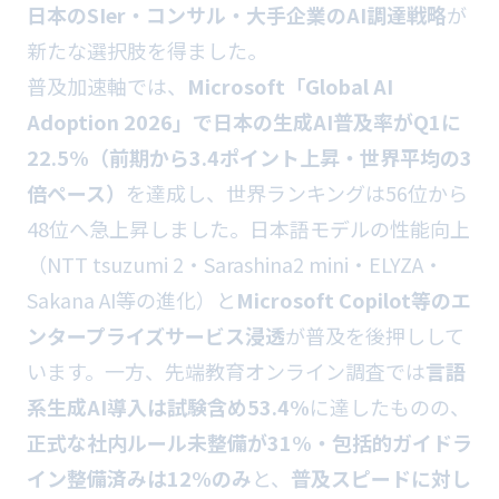
日本のSIer・コンサル・大手企業のAI調達戦略
が
新たな選択肢を得ました。
普及加速軸では、
Microsoft「Global AI
Adoption 2026」で日本の生成AI普及率がQ1に
22.5%（前期から3.4ポイント上昇・世界平均の3
倍ペース）
を達成し、世界ランキングは56位から
48位へ急上昇しました。日本語モデルの性能向上
（NTT tsuzumi 2・Sarashina2 mini・ELYZA・
Sakana AI等の進化）と
Microsoft Copilot等のエ
ンタープライズサービス浸透
が普及を後押しして
います。一方、先端教育オンライン調査では
言語
系生成AI導入は試験含め53.4%
に達したものの、
正式な社内ルール未整備が31%・包括的ガイドラ
イン整備済みは12%のみ
と、
普及スピードに対し