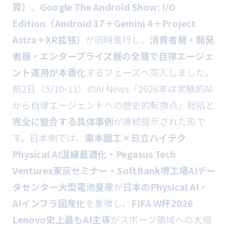
買）
、
Google The Android Show: I/O
Edition（Android 17＋Gemini 4＋Project
Astra＋XR拡張）
が同時進行し、
消費者層・開発
者層・エンタープライズ層の全層で自律エージェ
ント運用が本番化
するフェーズへ突入しました。
前2日（5/10-11）のAI News「2026年は実験的AI
から自律エージェントへの歴史的転換点」総括と
完全に整合する具体事例
が連続提示された形で
す。日本側では、
栗本鐵工×日立ハイテク
Physical AI混練最適化・Pegasus Tech
Ventures東京セミナー・SoftBank堺工場AIデー
タセンター大型電池量産
が
日本のPhysical AI・
AIインフラ国産化
を象徴し、
FIFA W杯2026
Lenovo史上最もAI主導
がスポーツ領域への大規