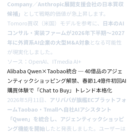
Company／Anthropic展開支援会社の日本買収
候補」
として戦略的価値が急上昇します。
Tomoro買収（米国）モデルを参考に、
日本のAI
コンサル・実装ファームが2026年下半期〜2027
年に外資系AI企業の大型M&A対象
となる可能性
が現実化しました。
ソース：
OpenAI
、
ITmedia AI+
Alibaba Qwen×Taobao統合 ─ 40億品のアジェ
ンティックショッピング解禁、春節1.4億件初回AI
購買体験で「Chat to Buy」トレンド本格化
2026年5月11日、
アリババが旗艦ECプラットフォ
ームTaobao・Tmallへ自社AIアシスタント
「Qwen」を統合し、アジェンティックショッピ
ング機能を開始
したと発表しました。ユーザーは