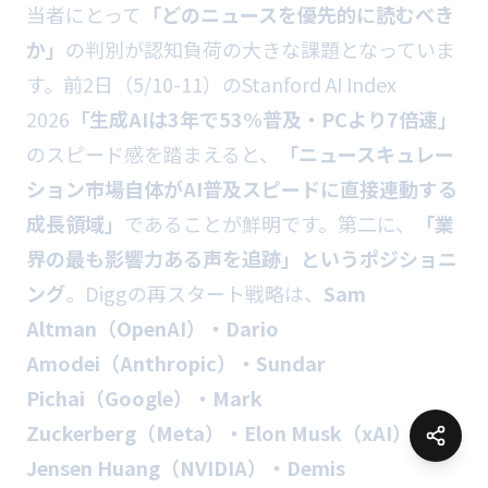
当者にとって
「どのニュースを優先的に読むべき
か」
の判別が認知負荷の大きな課題となっていま
す。前2日（5/10-11）のStanford AI Index
2026
「生成AIは3年で53%普及・PCより7倍速」
のスピード感を踏まえると、
「ニュースキュレー
ション市場自体がAI普及スピードに直接連動する
成長領域」
であることが鮮明です。第二に、
「業
界の最も影響力ある声を追跡」というポジショニ
ング
。Diggの再スタート戦略は、
Sam
Altman（OpenAI）・Dario
Amodei（Anthropic）・Sundar
Pichai（Google）・Mark
Zuckerberg（Meta）・Elon Musk（xAI）・
Jensen Huang（NVIDIA）・Demis