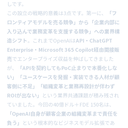
しです。
この設立の戦略的意義は3点です。第一に、
「フ
ロンティアモデルを売る競争」から「企業内部に
入り込んで業務変革を支援する競争」への業界構
造シフト
。これまでOpenAIは
API・ChatGPT
Enterprise・Microsoft 365 Copilot経由間接販
売
でエンタープライズ収益を伸ばしてきました
が、
「APIを契約してもPoC止まりで本番化しな
い」「ユースケースを発掘・実装できる人材が顧
客側に不足」「組織変革と業務再設計が伴わず
ROIが出ない」
という業界共通課題が積み残され
ていました。今回の40億ドル＋FDE 150名は、
「OpenAI自身が顧客企業の組織変革まで責任を
負う」
という根本的なビジネスモデル拡張であ