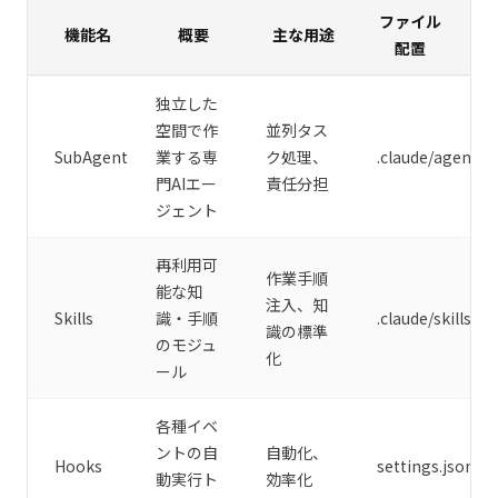
ファイル
機能名
概要
主な用途
配置
独立した
空間で作
並列タス
SubAgent
業する専
ク処理、
.claude/agents/
門AIエー
責任分担
ジェント
再利用可
作業手順
能な知
注入、知
Skills
識・手順
.claude/skills/
識の標準
のモジュ
化
ール
各種イベ
ントの自
自動化、
Hooks
settings.json
動実行ト
効率化