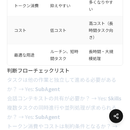
多くなりやす
トークン消費
抑えやすい
い
高コスト（長
コスト
低コスト
時間タスク向
き）
ルーチン、短時
長時間・大規
最適な用途
間タスク
模処理
判断フローチェックリスト
タスクは他の作業と独立して進める必要がある
か？ → Yes:
SubAgent
会話コンテキストの共有が必要か？ → Yes:
Skills
複数タスクの同時進行や並列処理が求められる
か？ → Yes:
SubAgent
トークン消費やコストは制約条件となるか？ →