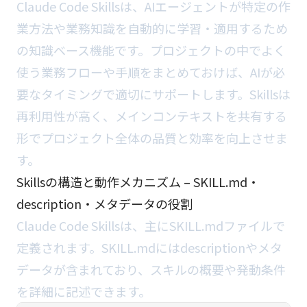
Claude Code Skillsは、AIエージェントが特定の作
業方法や業務知識を自動的に学習・適用するため
の知識ベース機能です。プロジェクトの中でよく
使う業務フローや手順をまとめておけば、AIが必
要なタイミングで適切にサポートします。Skillsは
再利用性が高く、メインコンテキストを共有する
形でプロジェクト全体の品質と効率を向上させま
す。
Skillsの構造と動作メカニズム – SKILL.md・
description・メタデータの役割
Claude Code Skillsは、主にSKILL.mdファイルで
定義されます。SKILL.mdにはdescriptionやメタ
データが含まれており、スキルの概要や発動条件
を詳細に記述できます。