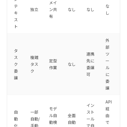
メイ
テ
な
独立
ン共
なし
なし
キ
し
有
ス
ト
外
部
タ
連携
ツ
ス
複雑
定型
先に
ー
ク
タス
なし
作業
委譲
ル
委
ク
可
に
譲
委
譲
API
イン
モデ
経
自
一部
スト
ル自
全面
由
動
自動/
ール
動検
自動
で
化
手動
で自