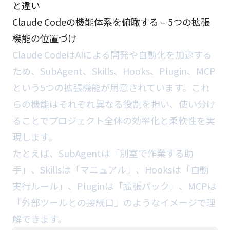
と違い
Claude Codeの機能体系を俯瞰する – 5つの拡張
機能の位置づけ
Claude CodeはAIによる開発や自動化を加速する
ため、SubAgent、Skills、Hooks、Plugin、MCP
という5つの拡張機能が用意されています。これ
らの機能はそれぞれ異なる役割を担い、使い分け
ることでプロジェクト全体の効率化と柔軟性を実
現します。
たとえば、SubAgentは「別室で作業する助
手」、Skillsは「マニュアル」、Hooksは「自動
実行ルール」、Pluginは「拡張パック」、MCPは
「外部ツールとの接続口」のようなイメージで理
解できます。