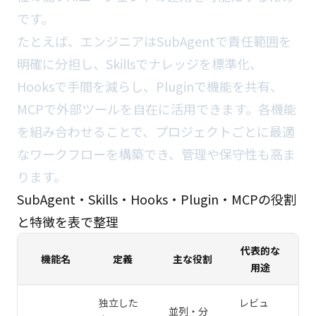
です。
たとえば、エンジニアはSubAgentで責任範囲を
明確に分担し、Skillsでナレッジを標準化、
Hooksで手間を減らし、Pluginで機能を共有、
MCPで外部ツールを自在に活用できます。各機能
を組み合わせることで、プロジェクトごとに最適
なワークフローを構築でき、管理や保守性も高ま
ります。
SubAgent・Skills・Hooks・Plugin・MCPの役割
と特徴を表で整理
代表的な
機能名
定義
主な役割
用途
独立した
レビュ
並列・分