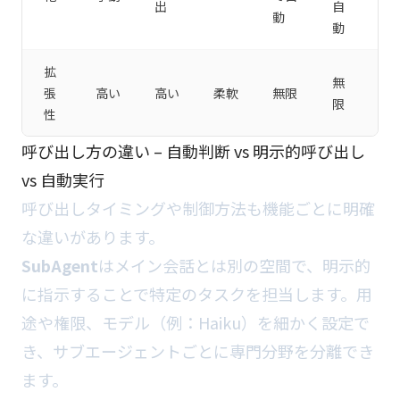
出
自
動
動
拡
無
張
高い
高い
柔軟
無限
限
性
呼び出し方の違い – 自動判断 vs 明示的呼び出し
vs 自動実行
呼び出しタイミングや制御方法も機能ごとに明確
な違いがあります。
SubAgent
はメイン会話とは別の空間で、明示的
に指示することで特定のタスクを担当します。用
途や権限、モデル（例：Haiku）を細かく設定で
き、サブエージェントごとに専門分野を分離でき
ます。