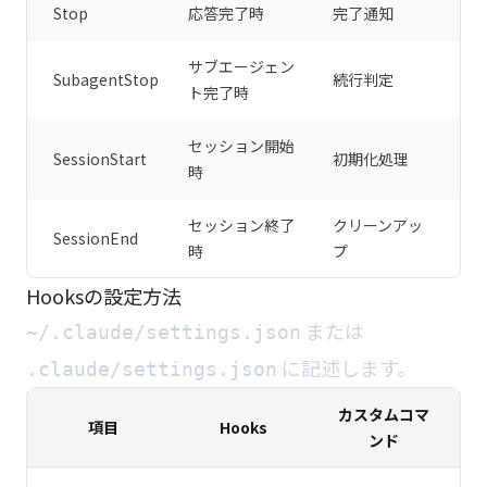
Stop
応答完了時
完了通知
サブエージェン
SubagentStop
続行判定
ト完了時
セッション開始
SessionStart
初期化処理
時
セッション終了
クリーンアッ
SessionEnd
時
プ
Hooksの設定方法
または
~/.claude/settings.json
に記述します。
.claude/settings.json
カスタムコマ
項目
Hooks
ンド