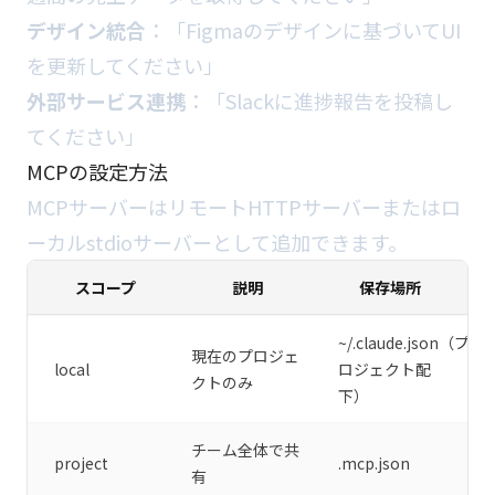
デザイン統合
：「Figmaのデザインに基づいてUI
を更新してください」
外部サービス連携
：「Slackに進捗報告を投稿し
てください」
MCPの設定方法
MCPサーバーはリモートHTTPサーバーまたはロ
ーカルstdioサーバーとして追加できます。
スコープ
説明
保存場所
~/.claude.json（プ
現在のプロジェ
local
ロジェクト配
クトのみ
下）
チーム全体で共
project
.mcp.json
有