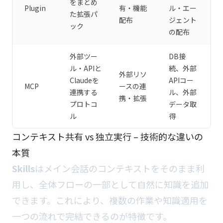
をまとめ
Plugin
有・機能
ル・エー
た拡張パ
配布
ジェント
ック
の配布
外部ツー
DB接
ル・APIと
続、外部
外部リソ
Claudeを
APIコー
MCP
ースの連
連携する
ル、外部
携・拡張
プロトコ
データ取
ル
得
コンテキスト共有 vs 独立実行 – 技術的な違いの
本質
Skills
はメイン会話のコンテキストをそのまま利
用し、全体フローの一部として自然に知識を追加
できます。これにより、複数の作業や知識適用を
一つの流れで完結できるのが特徴です。