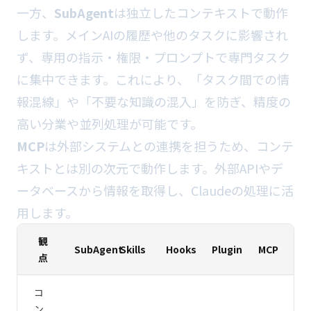
一方、
SubAgent
は独立したコンテキストで動作
します。メインAIの履歴や他のタスクに影響され
ず、専用の指示・権限・プロンプトで専門タスク
に集中できます。これにより、「タスク間での情
報混線」や「不要な知識の混入」を防ぎ、精度の
高い分業や並列処理が可能です。
MCP
は外部システムとの連携を担うため、コンテ
キストとは別の次元で動作します。外部APIやデ
ータベースから情報を取得し、Claudeの処理に活
用します。
観
SubAgent
Skills
Hooks
Plugin
MCP
点
コ
ン