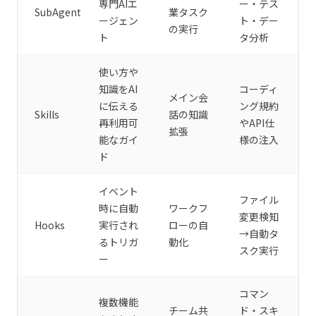
専門AIエ
ー・テス
SubAgent
業タスク
ージェン
ト・デー
の実行
ト
タ分析
使い方や
知識をAI
コーディ
メイン会
に伝える
ング規約
Skills
話の知識
再利用可
やAPI仕
拡張
能なガイ
様の注入
ド
イベント
ファイル
時に自動
ワークフ
変更検知
Hooks
実行され
ローの自
→自動タ
るトリガ
動化
スク実行
ー
コマン
複数機能
チーム共
ド・スキ