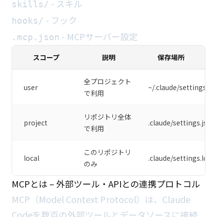
- スキル
skills/
- フック
hooks/
- MCPサーバー設定
.mcp.json
スコープ
説明
保存場所
全プロジェクト
user
~/.claude/settings.js
で利用
リポジトリ全体
project
.claude/settings.json
で利用
このリポジトリ
local
.claude/settings.local
のみ
MCPとは – 外部ツール・APIとの連携プロトコル
MCP（Model Context Protocol）は、Claude
Codeを数百の外部ツールとデータソースに接続