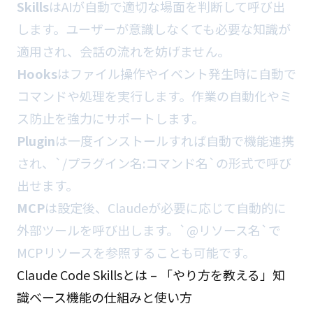
Skills
はAIが自動で適切な場面を判断して呼び出
します。ユーザーが意識しなくても必要な知識が
適用され、会話の流れを妨げません。
Hooks
はファイル操作やイベント発生時に自動で
コマンドや処理を実行します。作業の自動化やミ
ス防止を強力にサポートします。
Plugin
は一度インストールすれば自動で機能連携
され、`/プラグイン名:コマンド名`の形式で呼び
出せます。
MCP
は設定後、Claudeが必要に応じて自動的に
外部ツールを呼び出します。`@リソース名`で
MCPリソースを参照することも可能です。
Claude Code Skillsとは – 「やり方を教える」知
識ベース機能の仕組みと使い方