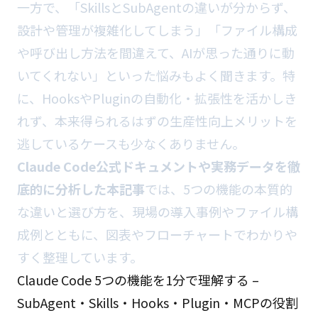
一方で、「SkillsとSubAgentの違いが分からず、
設計や管理が複雑化してしまう」「ファイル構成
や呼び出し方法を間違えて、AIが思った通りに動
いてくれない」といった悩みもよく聞きます。特
に、HooksやPluginの自動化・拡張性を活かしき
れず、本来得られるはずの生産性向上メリットを
逃しているケースも少なくありません。
Claude Code公式ドキュメントや実務データを徹
底的に分析した本記事
では、5つの機能の本質的
な違いと選び方を、現場の導入事例やファイル構
成例とともに、図表やフローチャートでわかりや
すく整理しています。
Claude Code 5つの機能を1分で理解する –
SubAgent・Skills・Hooks・Plugin・MCPの役割