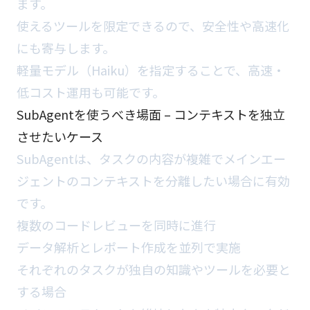
ます。
使えるツールを限定できるので、安全性や高速化
にも寄与します。
軽量モデル（Haiku）を指定することで、高速・
低コスト運用も可能です。
SubAgentを使うべき場面 – コンテキストを独立
させたいケース
SubAgentは、タスクの内容が複雑でメインエー
ジェントのコンテキストを分離したい場合に有効
です。
複数のコードレビューを同時に進行
データ解析とレポート作成を並列で実施
それぞれのタスクが独自の知識やツールを必要と
する場合