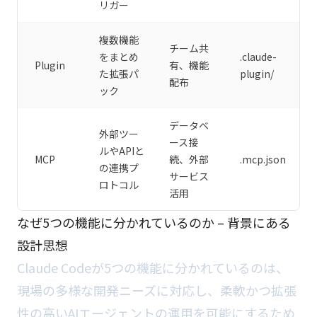
リガー
複数機能
チーム共
をまとめ
.claude-
Plugin
有、機能
た拡張パ
plugin/
配布
ック
データベ
外部ツー
ース接
ルやAPIと
MCP
続、外部
.mcp.json
の連携プ
サービス
ロトコル
活用
なぜ5つの機能に分かれているのか – 背景にある
設計思想
Claude Codeが5つの機能に分かれているのは、
現場の多様な開発ニーズに対応し、柔軟かつ拡張
性の高いAIエージェントの運用を可能にするため