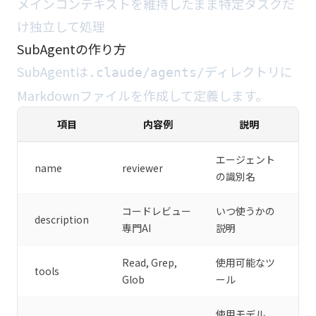
メインコンテキストを維持したまま特定タスクだ
け独立して処理
SubAgentの作り方
SubAgentは
ディレクトリに
.claude/agents/
Markdownファイルを作成して定義します。
項目
内容例
説明
エージェント
name
reviewer
の識別名
コードレビュー
いつ使うかの
description
専門AI
説明
Read, Grep,
使用可能なツ
tools
Glob
ール
使用モデル