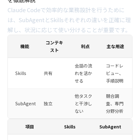
Claude Codeで効率的な業務設計を行うために
は、SubAgentとSkillsそれぞれの違いを正確に理
解し、状況に応じて使い分けることが重要です。
コンテキ
機能
利点
主な用途
スト
会話の流
コードレ
Skills
共有
れを活か
ビュー、
せる
手順説明
他タスク
競合調
SubAgent
独立
と干渉し
査、専門
ない
分野分析
項目
Skills
SubAgent