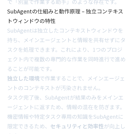
で「別室で作業する助手」のような存在です。
SubAgentの仕組みと動作原理 – 独立コンテキス
トウィンドウの特性
SubAgentは独立したコンテキストウィンドウを
持ち、メインエージェントと情報を共有せずにタ
スクを処理できます。これにより、1つのプロジ
ェクト内で複数の専門的な作業を同時進行で進め
ることが可能です。
独立した環境
で作業することで、メインエージェ
ントのコンテキストが汚染されません。
タスク完了後、SubAgentが結果のみをメインエ
ージェントに返すため、情報の混在を防ぎます。
機密情報や特定タスク専用の知識をSubAgentに
限定できるため、
セキュリティと効率性
が向上し