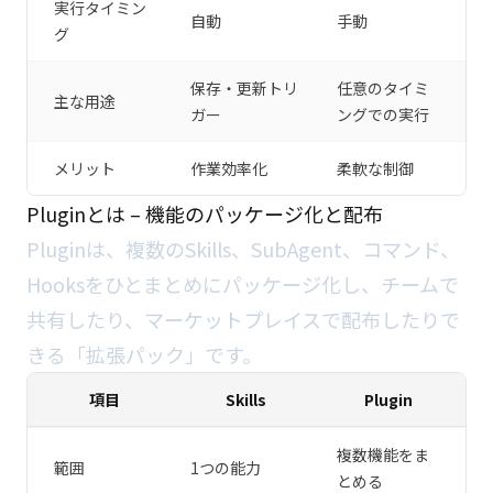
実行タイミン
自動
手動
グ
保存・更新トリ
任意のタイミ
主な用途
ガー
ングでの実行
メリット
作業効率化
柔軟な制御
Pluginとは – 機能のパッケージ化と配布
Pluginは、複数のSkills、SubAgent、コマンド、
Hooksをひとまとめにパッケージ化し、チームで
共有したり、マーケットプレイスで配布したりで
きる「拡張パック」です。
項目
Skills
Plugin
複数機能をま
範囲
1つの能力
とめる