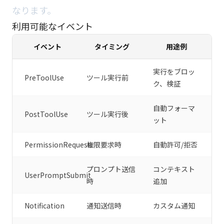
なります。
利用可能なイベント
イベント
タイミング
用途例
実行をブロッ
PreToolUse
ツール実行前
ク、検証
自動フォーマ
PostToolUse
ツール実行後
ット
PermissionRequest
権限要求時
自動許可/拒否
プロンプト送信
コンテキスト
UserPromptSubmit
時
追加
Notification
通知送信時
カスタム通知