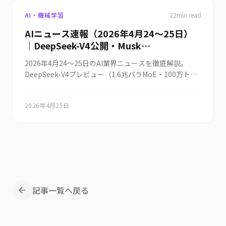
AI・機械学習
22
min read
AIニュース速報（2026年4月24〜25日）
｜DeepSeek-V4公開・Musk
Terafab×Intel 14A・Anthropic Claude
2026年4月24〜25日のAI業界ニュースを徹底解説。
Codeポストモーテム・OpenAI 1兆ドル
DeepSeek-V4プレビュー（1.6兆パラMoE・100万トー
IPO・政府AI「源内」OSS・
クン・Huawei Ascend 950統合・API価格はOpenAIの
NEC×Anthropic Japan初パートナーまと
10分の1）、Musk「Terafab」がIntel 14Aプロセス採
め
2026年4月25日
用、Anthropic Claude Code品質低下ポストモーテム、
自律AIエージェントCEO代理キャンドル過剰発注事件、
OpenAI ARR 250億ドルで2026年Q4 IPO・1兆ドル評
価、Tesla 2026 capex 250億ドル超、Adobe CX
Enterprise発表、PwC AI格差調査（経済効果75％を上
位20％が独占）、米27州78AI法案、デジタル庁政府
AI「源内」OSS、NEC×Anthropic Japan初グローバル
パートナー＋3万人にClaude Codeまで、世界10件＋日
記事一覧へ戻る
本8件を統合解説。