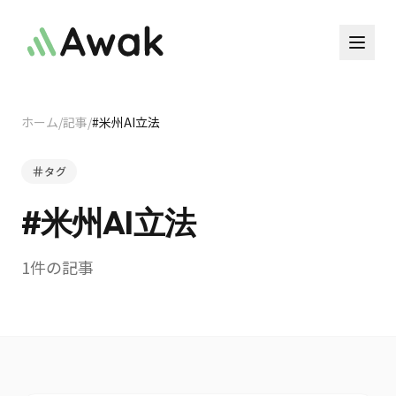
ホーム
/
記事
/
#
米州AI立法
タグ
#
米州AI立法
1
件の記事