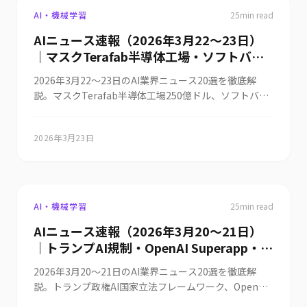
AI・機械学習
25
min read
AIニュース速報（2026年3月22〜23日）
｜マスクTerafab半導体工場・ソフトバン
ク5兆円発電所・人工知能基本計画まとめ
2026年3月22〜23日のAI業界ニュース20選を徹底解
説。マスクTerafab半導体工場250億ドル、ソフトバン
ク333億ドル発電所、人工知能基本計画閣議決定、
Google Gemini広告統合、AI説明責任法成立、LeCun
2026年3月23日
AMI Labs1500億円調達など世界・日本の最新動向を網
羅。
AI・機械学習
25
min read
AIニュース速報（2026年3月20〜21日）
｜トランプAI規制・OpenAI Superapp・
Cursor Composer 2・SuperMicro逮捕ま
2026年3月20〜21日のAI業界ニュース20選を徹底解
とめ
説。トランプ政権AI国家立法フレームワーク、OpenAI
Superapp構想、Cursor Composer 2発表、