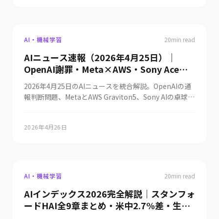
Anthropicが評価額9650億ドルでIPO申請
ンシデント報告・監査対応を義務化）、米国初の包括的
不正摘発へ・Logicalis CIOレポートで
を初の大規模展開しNAVERとNVIDIAは韓国・世宗市に
し兆ドル上場が視野（月商470億ドルペー
州AI法「コロラド州消費者保護AI法」が6月30日施行を
16%が「プロバイダー停止時のバックアッ
ギガワット級AIファクトリーを建設（NAVER株は9.2%
ス・SpaceXに年150億ドルのコンピュート
控えるなか連邦凍結条項と真っ向対立、OpenAIが
高）、Alibaba CloudはDC構築コスト64%増と輸出規
プ計画なし」とFable 5停止がリスクを実
ChatGPT最大級のメモリ刷新「Dreaming V3」を段階
費用）・AIコーディング戦争激化
制を背景にコンピュート・ストレージ・SaaSを最大
AI・機械学習
20
min read
証・OpenAIのSoraは1日1,500万ドル燃焼
展開し会話終了後にバックグラウンドで嗜好・プロジェ
（Google/MSがAnthropic/OpenAIに反
34%値上げしAWS/Azure/Google Cloudの値上げと相
で生涯収益わずか210万ドルと判明し終
AIニュース速報（2026年4月25日）｜
クト・時系列コンテキストを自動合成しメモリ計算コス
攻・CursorはSpaceXが600億ドルで買収
まってクラウドAIコストの値下がり時代が終焉、米HHS
了・日本ではAI/ロボット人材が約340万人
OpenAI謝罪・Meta×AWS・Sony Ace・
トを約5分の1に削減、Anthropicが6月1日にSECへ秘密
は市販のChatGPTで過去5年分・全50州の監査報告書
権・DeepSeek V4 Proが価格75%削減・
不足ほか世界10件＆日本10件まとめ
裏のS-1を提出し評価額9650億ドル・月商470億ドル年
Hy3・AI規制まとめ
を分析し年間1,000〜2,000億ドルの医療費詐欺を摘発
NVIDIA Nemotron 3 Ultra 5500億パラメ
2026年4月25日のAIニュースを統合解説。OpenAIの通
換算ペースで兆ドル上場が視野（SpaceXへ年150億ド
するAEROプログラムを推進、Logicalis 2026 CIOレポ
ータが米国最強オープンウェイト）・
報判断問題、MetaとAWS Graviton5、Sony AIの卓球ロ
ルのコンピュート費用契約がS-1の焦点）、AIコーディ
ートは94%がAI投資を増やす一方51%が「採用が速す
NVIDIA RTX SparkがPC市場参入で
ボットAce、BBCの人員削減、IRSのAI監査、Tencent
ング市場でGoogleがGemini 3.5 Flash・月100ドル開
ぎる」・16%が「プロバイダー停止時のバックアップ
Hy3、Cognition、法律事務所のAIハルシネーション、
Intel/AMD株急落・C3 AIエージェントが
発サブスク・並列エージェント「Antigravity 2.0」を投
計画なし」と回答しFable 5停止がリスクを実証、
2026年4月26日
米州AI規制、ヒントン氏の警告まで、日本企業への影響
Shellの3万台超設備を予知保全で全自動
入しMicrosoftと共にAnthropic/OpenAIに反攻し
OpenAIのSoraは1日1,500万ドルのコンピュートに対し
を整理します。
化・OpenAIがGPT-5.5-CyberをEUに限定
CursorはSpaceXが600億ドルで買収権を取得、
生涯収益わずか210万ドルで終了し解放資源を次世代
展開・英ケンブリッジ大がAI設計の「万能
DeepSeekがV4 Proを価格75%削減しAIコスト高騰で欧
LLM「Spud」と9月IPO向けインフラへ、日本ではAI・
米大手から中国DeepSeekへの乗り換えが米決済データ
型」ワクチン臨床試験に成功・日立が
ロボット人材が約340万人不足しChatGPT対Google検
で顕在化、NVIDIAが5500億パラメータのオープンウェ
AI・機械学習
20
min read
Anthropic「Mythos」アクセス権取得・
索の学習効果実験やWoodstock MCP・HIBANA
イト「Nemotron 3 Ultra」を公開しArm系スーパーチ
東大松尾研がLLM講座を無料公開・図面解
ROBOTICS設立・第一電材のCREATANT投資も、まで
AIインデックス2026完全解説｜スタンフォ
ップ「RTX Spark」のPC市場参入で
を世界10件・日本10件として1記事に統合しました。
析AIで工数60%削減・Anthropicが「再帰
ードHAI全9章まとめ・米中2.7%差・生成
Intel/AMD/Qualcomm株が下落、C3 AIのAIエージェン
的自己改善」のリスクを公表・Claude
AI53%普及・透明性急落
トがShellの3万台超の重要設備で異常検知から発注・ス