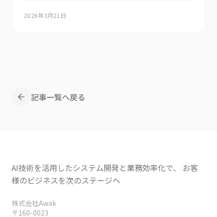
SuperMicro共同創業者逮捕、サムスンHBM4投資$730
2026年3月21日
億、HSBC AI人員削減2万人、OpenAI Astral買収、国産
AI基盤1兆円など世界・日本の最新動向を網羅。
記事一覧へ戻る
AI技術を活用したシステム開発と業務効率化で、 お客
様のビジネスを次のステージへ
株式会社Awak
〒160-0023