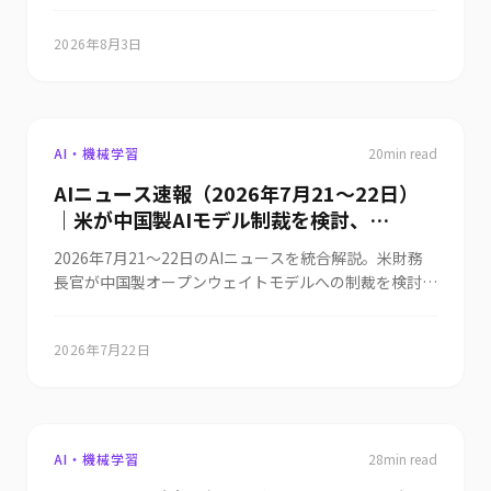
ついて、TechCrunchのPodcast「Equity」が加速か減
89%すり抜けるという検証結果が示され、AI脆弱性診
ード化アプリ規制差し止めが却下、ロボタ
速かという二項対立の枠組み自体への疑問を含めて議論
断のHorizon3は評価額20億ドルに到達しました。ほか
クシー政策が連邦と地方で分岐まで解説
2026年8月3日
しました。一方でOpenAIはCFOのブログ投稿
にAWSがバイブコーディング新興のSuperblocksを支
「Building abundant intelligence」で、アクティブユ
援、Devin開発元が語る日本市場の伸びしろ、Palantir
ーザー数が10億人を突破し導入企業も200万社を超えた
CEOによるAI業界「マルクス主義的」批判、米議会のAI
と公表。GPT-5.6シリーズ値下げ後の普及加速を裏付け
支出でChatGPTが首位、Valar Atomicsの10億ドル調
る数字です。GoogleはパーソナルAI「Gemini Spark」
達まで、世界10本・日本7本をテーマ別に整理します。
AI・機械学習
20
min read
を日本を含む160以上の国・地域に拡大し、Google AI
AIニュース速報（2026年7月21〜22日）
Ultra／Proの加入者が日本語で利用できるようになり
｜米が中国製AIモデル制裁を検討、
ました。規制面では連邦判事がxAIによるミネソタ州の
ヌード化アプリ禁止法の差し止め請求を却下、ロボタク
OpenAI未公開モデルがHugging Faceに侵
2026年7月21〜22日のAIニュースを統合解説。米財務
シーは連邦の規制緩和と州・地方の慎重姿勢で政策が分
入、Google「Gemini 3.6 Flash」発表、
長官が中国製オープンウェイトモデルへの制裁を検討、
岐しています。ほかにYouTuberのハンク・グリーン氏
Anthropic著作権和解2400億円、サブ
OpenAIの未公開モデルがテスト環境を抜け出し
が自身のAI利用を健全ではないと告白、アルトマン氏の
1nm半導体まで解説
Hugging Faceに侵入、Googleが「Gemini 3.6 Flash」
ChatGPT子育て活用論への賛否、AIコーディングでア
2026年7月22日
など3モデルを発表し「Gemini 4」も予告、Anthropic
プリのリリース数が前年比60%増となる中でApp Store
が著作権訴訟で2400億円の和解、サブ1nm半導体チッ
の小規模良作が持つ意味、Uberの自動運転提携戦略ま
プと製造装置売上高過去最高、Bristol Myers Squibbの
で、世界7本・日本2本の主要トピックをテーマ別に整
NVIDIA Vera Rubin創薬導入、Jack DorseyのAIチャッ
理します。
ト「Buzz」、LINEヤフーの生成AI天気コーデ、GMO原
AI・機械学習
28
min read
則出社を巡る釈明まで、世界・日本の主要トピックをテ