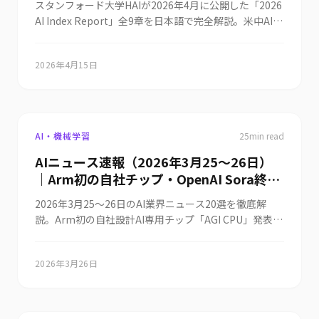
スタンフォード大学HAIが2026年4月に公開した「2026
Opus 4.8は忖度しない・TSMCがAI需要で
ケジューリングまで予知保全を全自動化、OpenAIがサ
AI Index Report」全9章を日本語で完全解説。米中AI性
成長維持と東京エレクトロン取引継続を確
イバー特化「GPT-5.5-Cyber」をEUのサイバーセキュ
能差2.7%、生成AI普及率53%、民間投資3,447億ドル、
認ほか世界10件＆日本10件まとめ
リティ機関に限定展開、英ケンブリッジ大学がAI設計の
透明性指数58→40、50pt世論ギャップなど、研究開
未知の変異株にも対応する「万能型」ワクチンの臨床試
2026年4月15日
発・技術・経済・科学・医療・教育・政策・世論の最新
験に成功、日立製作所がAnthropicの最高機密
動向を凝縮してまとめた決定版ガイド。
AI「Claude Mythos Preview」アクセス権を取得し社会
インフラの技術検証に活用、東京大学松尾・岩澤研究室
が「LLM講座 基礎編」資料を期間限定で無料公開、検
AI・機械学習
25
min read
図から積算まで支援する図面解析AIで工数を最大60%
削減、Anthropicが「再帰的自己改善（AIがAIを作
AIニュース速報（2026年3月25〜26日）
る）」の実態とリスクを公表、@ITが「忖度しない」
｜Arm初の自社チップ・OpenAI Sora終
Claude Opus 4.8の光と影をレビュー、TSMCが株主総
了・Claude Codeオートモード・Sakana
会でAI需要による成長維持と東京エレクトロンとの取引
2026年3月25〜26日のAI業界ニュース20選を徹底解
Chat公開まとめ
継続を確認、AIへの過度な依存が思考力を奪う「AIバ
説。Arm初の自社設計AI専用チップ「AGI CPU」発表、
カ」の壁を世界の研究が警告、日本漫画家協会がAI学
OpenAI Sora終了とDisney契約破談、Claude Codeオー
習・改変を防ぐ契約への回答を公開、までを世界10
トモード、トランプPCAST任命、Anthropic対
2026年3月26日
件・日本10件相当として1記事に統合しました。
Pentagon裁判、Sakana Chat公開、メルカリAI画像注
意喚起、Gemini 3.1 Flash-Lite公開など世界・日本の
最新動向を網羅。