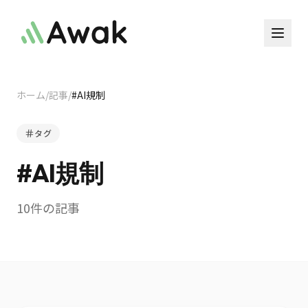
ホーム
/
記事
/
#
AI規制
タグ
#
AI規制
10
件の記事