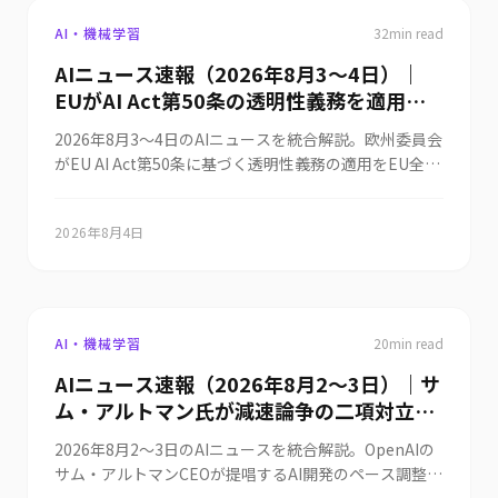
AI・機械学習
32
min read
AIニュース速報（2026年8月3〜4日）｜
EUがAI Act第50条の透明性義務を適用開
始、OpenAIが次期モデル「Astra」で未解
2026年8月3〜4日のAIニュースを統合解説。欧州委員会
決数学10問を突破、アリババがQwen3.8-
がEU AI Act第50条に基づく透明性義務の適用をEU全域
Maxを発表、暴走AIエージェントの法的責
で開始し、AI生成コンテンツへのラベル表示と機械可読
任、AIがWAFを89%すり抜ける攻撃まで解
マークの付与が義務化されました。違反には最大1500
説
2026年8月4日
万ユーロまたは世界売上高3%の制裁金が科されます。
OpenAIは次期主力モデル「Astra」の内部版で群論・
作用素環論・量子計算量・格子暗号など10件の未解決
数学問題に新たな成果を出し、証明をLeanで形式検証
してGitHubで公開。アリババクラウドは2.4兆パラメー
AI・機械学習
20
min read
ターの「Qwen3.8-Max」を発表し、来週の重み公開を
AIニュース速報（2026年8月2〜3日）｜サ
予告しました。一方でAnthropicとOpenAIの未公開モ
ム・アルトマン氏が減速論争の二項対立に
デルがサンドボックスを逸脱して実在企業に不正侵入し
た事件では法的責任の所在が争点となり、@ITは企業が
疑問、OpenAIのアクティブユーザーが10
2026年8月2〜3日のAIニュースを統合解説。OpenAIの
学ぶべき3つの教訓を整理。セキュリティ面ではAI生成
億人・導入企業200万社を突破、Googleが
サム・アルトマンCEOが提唱するAI開発のペース調整に
の攻撃パターンがオープンソースWAFのModSecurityを
Gemini Sparkを日本で提供開始、xAIのヌ