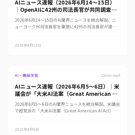
AIニュース速報（2026年6月14〜15日）
ーマ別に整理します。
｜OpenAIに42州の司法長官が共同調査・
サブポエナを発行しChatGPTの「過剰な同
2026年6月14〜15日のAI業界ニュースを統合解説。ニ
調性（sycophancy）」設計欠陥もIPO直
ューヨーク州司法長官を筆頭に42州の司法長官が連合
後の規制リスクに＆ニューヨーク州議会が
しOpenAIへサブポエナ（証拠開示命令）を発行、広告
7本のAIリスク管理法案を可決し知事署名
慣行・エンゲージメント・健康データの扱い・未成年者
待ち・SpaceXがxAI合併後に持て余した
2026年6月15日
保護に加えChatGPTの「sycophancy（過剰な同調性）
Colossus 1（NVIDIA GPU22万個・
設計欠陥」も調査対象となりIPO申請直後の最大規模の
300MW）をAnthropicへ月額12.5億ド
規制圧力に＆ニューヨーク州議会は7本のAIリスク管理
ル・総額400億ドル超で貸出しMuskは「邪
法案を可決し知事署名待ち、Fable 5・Mythos 5の停止
は3日経過しても復旧未定で「米国市民はフルアクセス
悪レーダーは反応しなかった」・Metaが
AI・機械学習
25
min read
維持・外国人は特定カテゴリをOpus 4.8のガードレール
Nebiusと5年270億ドルでNVIDIA次世代
AIニュース速報（2026年6月5〜6日）｜米
にルーティング」「商務省がリアルタイム近似で監査で
GPU「Vera Rubin」を初の大規模展開＆
議会が「大米AI法案（Great American AI
きるログ強化」という段階的アクセス管理案が浮上、計
NAVERとNVIDIAが韓国にギガワット級AI
算資源の争奪戦ではSpaceXがxAI合併後に遅延問題で持
Act）」269ページ草案を公開し州AI規制
ファクトリー建設・Alibaba Cloudが最大
2026年6月5〜6日のAI業界ニュースを統合解説。米議会
て余したColossus 1（NVIDIA GPU22万個・300MW）
を3年凍結へ（6/30施行のコロラド州AI法
34%値上げしクラウドAIコストの「値下が
で超党派の「大米AI法案（Great American AI Act）」
をAnthropicへ月額12.5億ドル・2029年5月まで総額
と真っ向対立）・OpenAIが「Dreaming
り時代」が終焉・米HHSがChatGPTで全
269ページ討議草案が公開されフロンティアAI開発に関
400億ドル超で貸し出しMuskは「邪悪レーダーは反応
V3」でChatGPTのメモリを自動更新型に
する州AI規制を3年間凍結する条項を盛り込み（収益5
50州のメディケイド詐欺を調査するAERO
しなかった」と発言＆MetaはNebiusと5年270億ドルで
大幅強化し計算コストを5分の1に削減・
2026年6月6日
億ドル超の大企業には公開ガバナンス文書提出・安全イ
プログラムで年間1,000〜2,000億ドルの
Blackwell比3.3倍のNVIDIA次世代GPU「Vera Rubin」