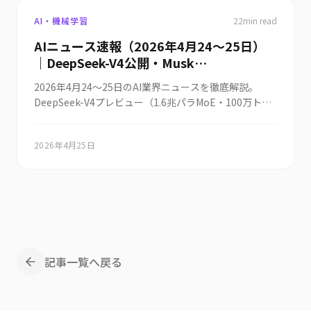
AI・機械学習
22
min read
AIニュース速報（2026年4月24〜25日）
｜DeepSeek-V4公開・Musk
Terafab×Intel 14A・Anthropic Claude
2026年4月24〜25日のAI業界ニュースを徹底解説。
Codeポストモーテム・OpenAI 1兆ドル
DeepSeek-V4プレビュー（1.6兆パラMoE・100万トー
IPO・政府AI「源内」OSS・
クン・Huawei Ascend 950統合・API価格はOpenAIの
NEC×Anthropic Japan初パートナーまと
10分の1）、Musk「Terafab」がIntel 14Aプロセス採
め
2026年4月25日
用、Anthropic Claude Code品質低下ポストモーテム、
自律AIエージェントCEO代理キャンドル過剰発注事件、
OpenAI ARR 250億ドルで2026年Q4 IPO・1兆ドル評
価、Tesla 2026 capex 250億ドル超、Adobe CX
Enterprise発表、PwC AI格差調査（経済効果75％を上
位20％が独占）、米27州78AI法案、デジタル庁政府
AI「源内」OSS、NEC×Anthropic Japan初グローバル
パートナー＋3万人にClaude Codeまで、世界10件＋日
記事一覧へ戻る
本8件を統合解説。