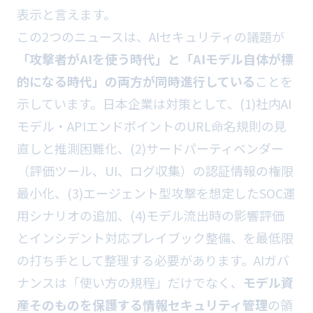
表示と言えます。
この2つのニュースは、AIセキュリティの議題が
「攻撃者がAIを使う時代」と「AIモデル自体が標
的になる時代」の両方が同時進行している
ことを
示しています。日本企業は対策として、(1)社内AI
モデル・APIエンドポイントのURL命名規則の見
直しと推測困難化、(2)サードパーティベンダー
（評価ツール、UI、ログ収集）の認証情報の権限
最小化、(3)エージェント型攻撃を想定したSOC運
用シナリオの追加、(4)モデル流出時の影響評価
とインシデント対応プレイブック整備、を最低限
の打ち手として整理する必要があります。AIガバ
ナンスは「使い方の規程」だけでなく、
モデル資
産そのものを保護する情報セキュリティ管理
の領