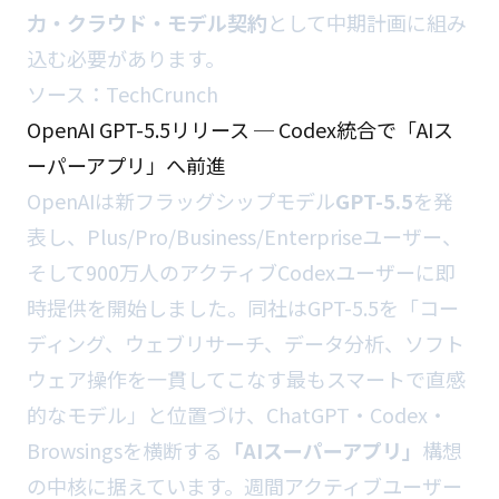
力・クラウド・モデル契約
として中期計画に組み
込む必要があります。
ソース：
TechCrunch
OpenAI GPT-5.5リリース ─ Codex統合で「AIス
ーパーアプリ」へ前進
OpenAIは新フラッグシップモデル
GPT-5.5
を発
表し、Plus/Pro/Business/Enterpriseユーザー、
そして900万人のアクティブCodexユーザーに即
時提供を開始しました。同社はGPT-5.5を「コー
ディング、ウェブリサーチ、データ分析、ソフト
ウェア操作を一貫してこなす最もスマートで直感
的なモデル」と位置づけ、ChatGPT・Codex・
Browsingsを横断する
「AIスーパーアプリ」
構想
の中核に据えています。週間アクティブユーザー