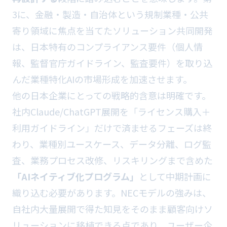
3に、金融・製造・自治体という規制業種・公共
寄り領域に焦点を当てたソリューション共同開発
は、日本特有のコンプライアンス要件（個人情
報、監督官庁ガイドライン、監査要件）を取り込
んだ業種特化AIの市場形成を加速させます。
他の日本企業にとっての戦略的含意は明確です。
社内Claude/ChatGPT展開を「ライセンス購入＋
利用ガイドライン」だけで済ませるフェーズは終
わり、業種別ユースケース、データ分離、ログ監
査、業務プロセス改修、リスキリングまで含めた
「AIネイティブ化プログラム」
として中期計画に
織り込む必要があります。NECモデルの強みは、
自社内大量展開で得た知見をそのまま顧客向けソ
リューションに移植できる点であり、ユーザー企