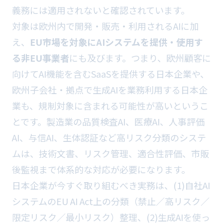
義務には適用されないと確認されています。
対象は欧州内で開発・販売・利用されるAIに加
え、
EU市場を対象にAIシステムを提供・使用す
る非EU事業者
にも及びます。つまり、欧州顧客に
向けてAI機能を含むSaaSを提供する日本企業や、
欧州子会社・拠点で生成AIを業務利用する日本企
業も、規制対象に含まれる可能性が高いというこ
とです。製造業の品質検査AI、医療AI、人事評価
AI、与信AI、生体認証など高リスク分類のシステ
ムは、技術文書、リスク管理、適合性評価、市販
後監視まで体系的な対応が必要になります。
日本企業が今すぐ取り組むべき実務は、(1)自社AI
システムのEU AI Act上の分類（禁止／高リスク／
限定リスク／最小リスク）整理、(2)生成AIを使っ