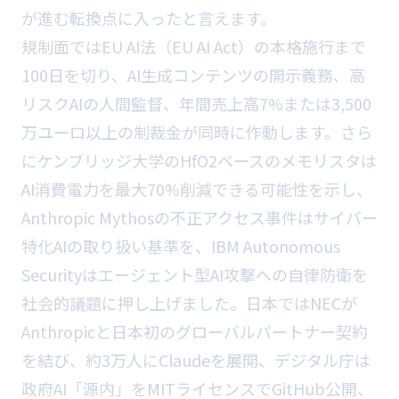
が進む転換点に入ったと言えます。
規制面ではEU AI法（EU AI Act）の本格施行まで
100日を切り、AI生成コンテンツの開示義務、高
リスクAIの人間監督、年間売上高7%または3,500
万ユーロ以上の制裁金が同時に作動します。さら
にケンブリッジ大学のHfO2ベースのメモリスタは
AI消費電力を最大70%削減できる可能性を示し、
Anthropic Mythosの不正アクセス事件はサイバー
特化AIの取り扱い基準を、IBM Autonomous
Securityはエージェント型AI攻撃への自律防衛を
社会的議題に押し上げました。日本ではNECが
Anthropicと日本初のグローバルパートナー契約
を結び、約3万人にClaudeを展開、デジタル庁は
政府AI「源内」をMITライセンスでGitHub公開、