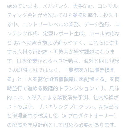
始めています。メガバンク、大手SIer、コンサル
ティング会社が相次いでAIを業務効率化に投入す
る中、エントリーレベルの業務、データ整形、コ
ンテンツ作成、定型レポート生成、コール対応な
どはAIへの置き換えが進みやすく、これらに従事
する人材の再配置・再教育が経営課題になりま
す。日本企業がとるべき行動は、海外と同じ規模
での即時削減ではなく、
「業務をAIに置き換え
る」と「人を高付加価値領域に再配置する」を同
時並行で進める段階的トランジション
です。具体
的には、AI導入による業務消失予測、社内転換ポ
ストの設計、リスキリングプログラム、AI担当者
と現場部門の橋渡し役（AIプロダクトオーナー）
の配置を年度計画として固める必要があります。