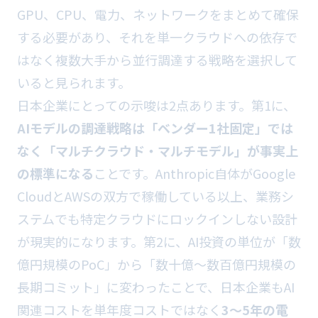
GPU、CPU、電力、ネットワークをまとめて確保
する必要があり、それを単一クラウドへの依存で
はなく複数大手から並行調達する戦略を選択して
いると見られます。
日本企業にとっての示唆は2点あります。第1に、
AIモデルの調達戦略は「ベンダー1社固定」では
なく「マルチクラウド・マルチモデル」が事実上
の標準になる
ことです。Anthropic自体がGoogle
CloudとAWSの双方で稼働している以上、業務シ
ステムでも特定クラウドにロックインしない設計
が現実的になります。第2に、AI投資の単位が「数
億円規模のPoC」から「数十億〜数百億円規模の
長期コミット」に変わったことで、日本企業もAI
関連コストを単年度コストではなく
3〜5年の電