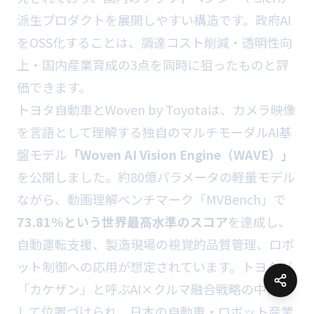
派生プロダクトを展開しやすい構造です。政府AI
をOSS化することは、調達コスト削減・透明性向
上・国内産業育成の3点を同時に狙ったものと評
価できます。
トヨタ自動車とWoven by Toyotaは、カメラ映像
を言語として理解する独自のマルチモーダルAI基
盤モデル
「Woven AI Vision Engine（WAVE）」
を公開しました。約80億パラメータの軽量モデル
ながら、動画理解ベンチマーク「MVBench」で
73.81%という世界最高水準のスコア
を達成し、
自動運転支援、製造現場の視覚的品質管理、ロボ
ット制御への応用が想定されています。トヨタが
「カケザン」と呼ぶAI×クルマ融合戦略の中核と
して位置づけられ、日本の自動車・ロボット産業