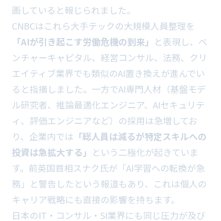
画していると報じられました。
CNBCはこれら大手テックの大規模人員整理を
「AIが引き起こす労働危機の到来」
と表現し、ベ
ンチャーキャピタル、経営コンサル、法務、クリ
エイティブ業界でも類似のAI置き換えが進んでい
ると指摘しました。一方でAI専門人材（基盤モデ
ル研究者、推論最適化エンジニア、AIセキュリテ
ィ、評価エンジニアなど）の採用は急増してお
り、企業内では
「総人員は減るが特定スキルへの
投資は急拡大する」
という二極化が起きていま
す。前英国首相スナク氏が「AI学習への転換が急
務」と警告したという報道もあり、これは個人の
キャリア戦略にも直接の影響を持ちます。
日本のIT・コンサル・SI業界にも同じ圧力が及び