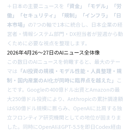
＋日本の主要ニュースを
「資金」「モデル」「労
働」「セキュリティ」「規制」「インフラ」「日
本市場」
の7つの軸で1本に統合し、日本企業の経
営者・情報システム部門・DX担当者が翌週から動
くために必要な視点を整理します。
2026年4月26〜27日のAIニュース全体像
この数日のAIニュースを俯瞰すると、最大のテー
マは
「AI投資の規模・モデル性能・人員整理・規
制・国内産業のAI化が同時に臨界点を越えた」
こ
とです。Googleの400億ドル出資とAmazonの最
大250億ドル投資により、Anthropicの累計調達額
は650億ドル規模に膨らみ、OpenAIに比肩する独
立フロンティア研究機関としての地位が固まりま
した。同時にOpenAIはGPT-5.5を即日Codex経由