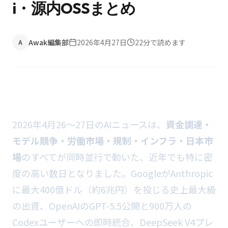
i・源内OSSまとめ
Awak編集部
2026年4月27日
22
分で読めます
A
2026年4月26〜27日のAIニュースは、
資金調達・
モデル競争・労働市場・規制・インフラ・日本市
場
のすべてが同時並行で動いた、近年でも特に密
度の高い数日となりました。GoogleがAnthropic
に最大400億ドル（約6兆円）を投じる史上最大級
の出資、OpenAIのGPT-5.5公開と900万人の
Codexユーザーへの即時統合、DeepSeek V4プレ