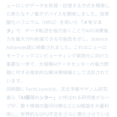
ューロンがデータを処理・記憶する方式を模倣し
た新たなナノ電子デバイスを開発しました。改質
酸化ハフニウム（HfO2）を用いた
「メモリス
タ」
で、データ転送を極力省くことでAIの消費電
力を最大70%削減できる可能性を示し、Science
Advances誌に掲載されました。これはニューロ
モーフィックコンピューティング実用化に向けた
重要な一歩で、大規模AIデータセンターの電力問
題に対する根本的な解決策候補として注目されて
います。
同時期にTechCrunchは、天文学者やゲノム研究
者ら
「AI銀河ハンター」
と呼ばれる研究者グルー
プが、数十億個の銀河分類などにAI推論を大量利
用し、世界的なGPU不足をさらに悪化させている