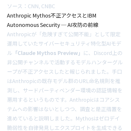
ソース：
CNN
,
CNBC
Anthropic Mythos不正アクセスとIBM
Autonomous Security ─ AI攻防の前線
Anthropicが「危険すぎて公開不能」として限定
運用していたサイバーセキュリティ特化型AIモデ
ル
「Claude Mythos Preview」
に、Discord上の
非公開チャンネルで活動するモデルハンターグル
ープが不正アクセスしたと報じられました。手口
はAnthropicの既存モデル群のURL命名規則を推
測し、サードパーティベンダー環境の認証情報を
悪用するというものです。Anthropicはコアシス
テムへの影響はないとしつつ、調査と是正措置を
進めていると説明しました。Mythosはゼロデイ
脆弱性を自律発見しエクスプロイトを生成できる