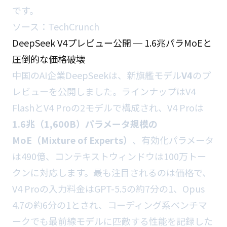
です。
ソース：
TechCrunch
DeepSeek V4プレビュー公開 ─ 1.6兆パラMoEと
圧倒的な価格破壊
中国のAI企業DeepSeekは、新旗艦モデル
V4
のプ
レビューを公開しました。ラインナップはV4
FlashとV4 Proの2モデルで構成され、V4 Proは
1.6兆（1,600B）パラメータ規模の
MoE（Mixture of Experts）
、有効化パラメータ
は490億、コンテキストウィンドウは100万トー
クンに対応します。最も注目されるのは価格で、
V4 Proの入力料金はGPT-5.5の約7分の1、Opus
4.7の約6分の1とされ、コーディング系ベンチマ
ークでも最前線モデルに匹敵する性能を記録した