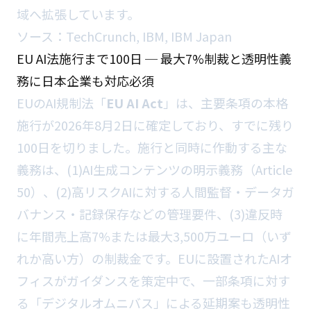
域へ拡張しています。
ソース：
TechCrunch
,
IBM
,
IBM Japan
EU AI法施行まで100日 ─ 最大7%制裁と透明性義
務に日本企業も対応必須
EUのAI規制法「
EU AI Act
」は、主要条項の本格
施行が2026年8月2日に確定しており、すでに残り
100日を切りました。施行と同時に作動する主な
義務は、(1)AI生成コンテンツの明示義務（Article
50）、(2)高リスクAIに対する人間監督・データガ
バナンス・記録保存などの管理要件、(3)違反時
に年間売上高7%または最大3,500万ユーロ（いず
れか高い方）の制裁金です。EUに設置されたAIオ
フィスがガイダンスを策定中で、一部条項に対す
る「デジタルオムニバス」による延期案も透明性