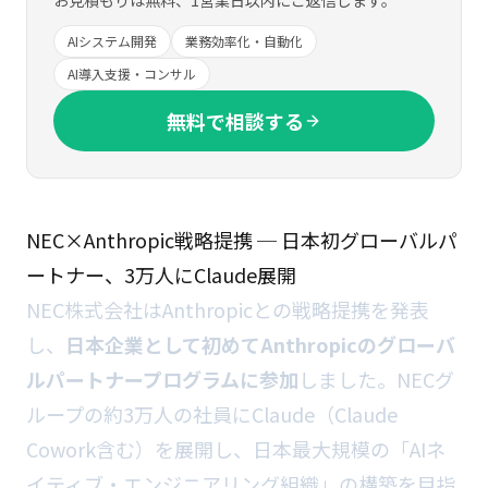
お見積もりは無料、1営業日以内にご返信します。
AIシステム開発
業務効率化・自動化
AI導入支援・コンサル
無料で相談する
NEC×Anthropic戦略提携 ─ 日本初グローバルパ
ートナー、3万人にClaude展開
NEC株式会社はAnthropicとの戦略提携を発表
し、
日本企業として初めてAnthropicのグローバ
ルパートナープログラムに参加
しました。NECグ
ループの約3万人の社員にClaude（Claude
Cowork含む）を展開し、日本最大規模の「AIネ
イティブ・エンジニアリング組織」の構築を目指