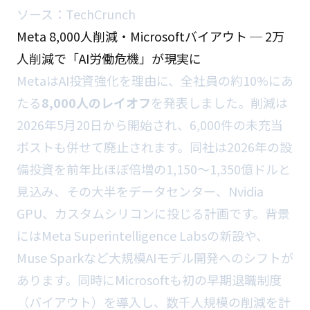
ソース：
TechCrunch
Meta 8,000人削減・Microsoftバイアウト ─ 2万
人削減で「AI労働危機」が現実に
MetaはAI投資強化を理由に、全社員の約10%にあ
たる
8,000人のレイオフ
を発表しました。削減は
2026年5月20日から開始され、6,000件の未充当
ポストも併せて廃止されます。同社は2026年の設
備投資を前年比ほぼ倍増の1,150〜1,350億ドルと
見込み、その大半をデータセンター、Nvidia
GPU、カスタムシリコンに投じる計画です。背景
にはMeta Superintelligence Labsの新設や、
Muse Sparkなど大規模AIモデル開発へのシフトが
あります。同時にMicrosoftも初の早期退職制度
（バイアウト）を導入し、数千人規模の削減を計