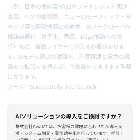
（例：日本の高純度HfO2やフォトレジスト関連
企業）への中期投資、ニューロモーフィック・光
チップ等の研究機関との連携、AIワークロードの
推論最適化（量子化、蒸留、Edge推論への移
行）など、複数レイヤーで備える必要がありま
す。AIモデル選定の議論を、計算資源と電力の議
論まで拡張する視点が、今後数年でますます重要
になります。
ソース：
ScienceDaily
,
TechCrunch
AIソリューションの導入をご検討ですか？
株式会社Awakでは、お客様の課題に合わせたAI導入支
援・システム開発・業務効率化を行っています。相談・