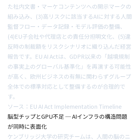
た社内文書・マーケコンテンツへの開示マークの
組み込み、(3)高リスクに該当するAIに対する人間
監督フロー・データ記録・モデル評価の整備、
(4)EU子会社や代理店との責任分担明文化、(5)違
反時の制裁額をリスクシナリオに織り込んだ経営
報告です。EU AI Actは、GDPR以来の「越境規制
の事実上のグローバル基準化」を再演する可能性
が高く、欧州ビジネスの有無に関わらずグループ
全体での標準対応として整備するのが合理的で
す。
ソース：
EU AI Act Implementation Timeline
脳型チップとGPU不足 ─ AIインフラの構造問題
が同時に表面化
ケンブリッジ大学の研究チームは、人間の脳のニ