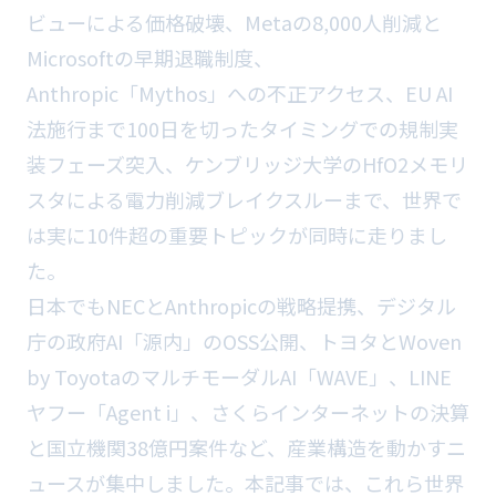
ビューによる価格破壊、Metaの8,000人削減と
Microsoftの早期退職制度、
Anthropic「Mythos」への不正アクセス、EU AI
法施行まで100日を切ったタイミングでの規制実
装フェーズ突入、ケンブリッジ大学のHfO2メモリ
スタによる電力削減ブレイクスルーまで、世界で
は実に10件超の重要トピックが同時に走りまし
た。
日本でもNECとAnthropicの戦略提携、デジタル
庁の政府AI「源内」のOSS公開、トヨタとWoven
by ToyotaのマルチモーダルAI「WAVE」、LINE
ヤフー「Agent i」、さくらインターネットの決算
と国立機関38億円案件など、産業構造を動かすニ
ュースが集中しました。本記事では、これら世界