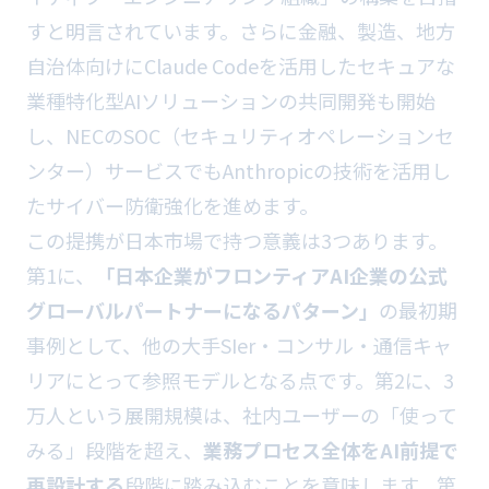
すと明言されています。さらに金融、製造、地方
自治体向けにClaude Codeを活用したセキュアな
業種特化型AIソリューションの共同開発も開始
し、NECのSOC（セキュリティオペレーションセ
ンター）サービスでもAnthropicの技術を活用し
たサイバー防衛強化を進めます。
この提携が日本市場で持つ意義は3つあります。
第1に、
「日本企業がフロンティアAI企業の公式
グローバルパートナーになるパターン」
の最初期
事例として、他の大手SIer・コンサル・通信キャ
リアにとって参照モデルとなる点です。第2に、3
万人という展開規模は、社内ユーザーの「使って
みる」段階を超え、
業務プロセス全体をAI前提で
再設計する
段階に踏み込むことを意味します。第