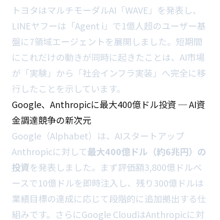
トヨタはマルチモーダルAI「WAVE」を発表し、
LINEヤフーは「Agent i」で1億人超のユーザー基
盤に7領域エージェントを展開しました。短期間
にこれだけの動きが同時に起きたことは、AI市場
が「実験」から「社会インフラ実装」へ完全に移
行したことを示しています。
Google、Anthropicに最大400億ドル投資 ─ AI資
金調達競争の新次元
Google（Alphabet）は、AIスタートアップ
Anthropicに対して
最大400億ドル（約6兆円）の
投資
を発表しました。まず評価額3,800億ドルベ
ースで10億ドルを即時注入し、残り300億ドルは
業績目標の達成に応じて段階的に追加拠出する仕
組みです。さらにGoogle CloudはAnthropicに対