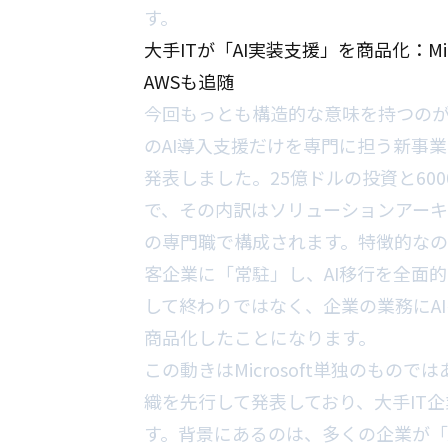
す。
大手ITが「AI実装支援」を商品化：Micro
AWSも追随
今回もっとも構造的な意味を持つのが、M
のAI導入支援だけを専門に担う新事
発表しました。25億ドルの投資と60
で、その内訳はソリューションアーキテ
の専門職で構成されます。特徴的なの
客企業に「常駐」し、AI移行を全面
して終わりではなく、企業の業務にA
商品化したことになります。
この動きはMicrosoft単独のもので
織を先行して発表しており、大手IT
す。背景にあるのは、多くの企業が「