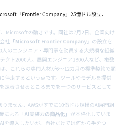
soft「Frontier Company」25億ドル設立、
icrosoftの動きです。同社は7月2日、企業向け
業会社
「Microsoft Frontier Company」
の設立を
00人のエンジニア・専門家を動員する大規模な組織
クト2000人、展開エンジニア1800人など、複数
は、これらの専門人材が6〜12カ月の標準契約で顧
的に伴走するという点です。ツールやモデルを提供
Iを定着させるところまでを一つのサービスとして
はありません。AWSがすでに10億ドル規模のAI展開組
企業による
「AI実装力の商品化」
が本格化していま
AIを導入したいが、自社だけでは何から手をつ