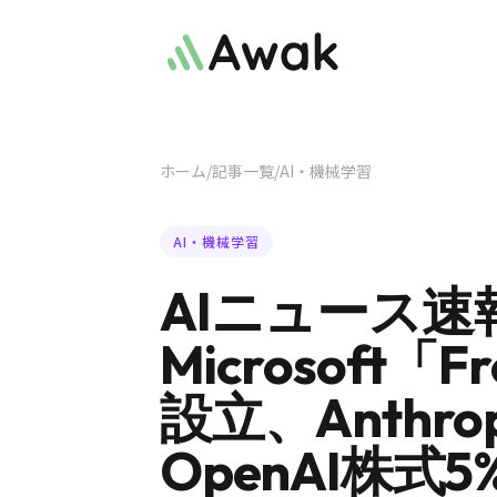
ホーム
/
記事一覧
/
AI・機械学習
AI・機械学習
AIニュース速
Microsoft「F
設立、Anthro
OpenAI株式