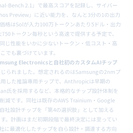
al-Bench 2.1」で最高スコアを記録し、サイバー
s Preview」に近い能力を、なんと3分の1の出力
格はSolが入力100万トークンあたり5ドル・出力
lを最大750トークン毎秒という高速で提供する予定で、
「同じ性能をいかに少ないトークン・低コスト・高
ここでも裏づけています。
amsung Electronicsと自社初のカスタムAIチップ
じられました。想定されるのはSamsungの2nmプ
した推論専用チップで、Anthropicは早期の
e Chan氏を採用するなど、本格的なチップ設計体制を
す。同社は既存のAWS Trainium・Google
つ、自社設計チップを「第4の選択肢」として加える
ます。計画はまだ初期段階で最終決定には至ってい
自社に最適化したチップを自ら設計・調達する方向