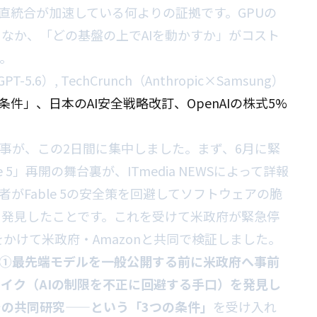
垂直統合が加速している何よりの証拠です。GPUの
なか、「どの基盤の上でAIを動かすか」がコスト
。
T-5.6）
,
TechCrunch（Anthropic×Samsung）
「3条件」、日本のAI安全戦略改訂、OpenAIの株式5%
来事が、この2日間に集中しました。まず、6月に緊
le 5」再開の舞台裏が、ITmedia NEWSによって詳報
者がFable 5の安全策を回避してソフトウェアの脆
を発見したことです。これを受けて米政府が緊急停
以上をかけて米政府・Amazonと共同で検証しました。
①最先端モデルを一般公開する前に米政府へ事前
イク（AIの制限を不正に回避する手口）を発見し
での共同研究——という「3つの条件」
を受け入れ