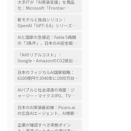
た2日間
大手ITが「AI実装支援」を商品
化：Microsoft「Frontier
Company」25億ドル設立、AWS
も追随
新モデルと独自シリコン：
OpenAI「GPT-5.6」シリーズ、
Anthropic×Samsungの2nmカ
スタムチップ
AIと国家の急接近：Fable 5再開
の「3条件」、日本のAI安全戦略
改訂、OpenAIの株式5%寄付提
案
「AIのリアルコスト」：
Google・AmazonのCO2排出が
前年比+25%・+16%へ急増
日本のフィジカルAI国家戦略：
6100億円で2040年に1000万台の
AIロボットへ
AIバブルと社会浸透の両面：ジ
ャージー・マイクスIPO、TV
Time終了、Meta「Pocket」、
AI恋活「OpenClaw」
日本のAI実装最前線：Picaro.ai
の広告AIエージェント、AI検索の
引用ドメイン激変、「6割が動け
ていない」調査
企業が確認すべき実務ポイン
ト：実装パートナーの選び方・