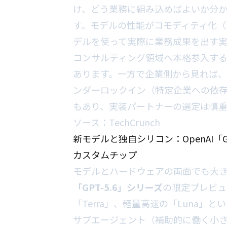
け、どう業務に組み込めばよいか分
す。モデルの性能がコモディティ化（
デルを使って実際に業務成果を出す実
コンサルティング領域へ本格参入す
あります。一方で企業側から見れば
ンダーロックイン（特定企業への依
もあり、実装パートナーの選定は慎
ソース：
TechCrunch
新モデルと独自シリコン：OpenAI「GPT
カスタムチップ
モデルとハードウェアの両面でも大きな
「GPT-5.6」シリーズ
の限定プレビュ
「Terra」、軽量高速の「Luna」とい
サブエージェント（補助的に働く小さ