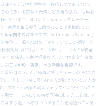
成AIのモデル性能競争が一段落しつつあるなか、
「そのモデルを実際の業務にどう組み込み、成果を
移っています。SI（システムインテグレーター）
ラウド大手が自ら参入し始めたことは象徴的です。
合と国家関与の深まり
です。AnthropicはSamsung
を協議し、脱Nvidiaの「マルチシリコン戦略」を
の輸出規制解除に付された「3条件」、日本のAI安全
ァンドへの株式5%寄付提案など、AIと国家安全保障
た。第三は
AIの「実像」への冷静な視線
です。
増が示す環境コスト、AIと縁遠い外食チェーンのIPOでさ
骸化」、そして「AIに関心はあるが動けていない人が
で、コストと現実の実装ギャップが可視化された2
・現実——この3つの軸が同時に動いたことは、AI
いこなす段階」へ移りつつあることを物語っていま