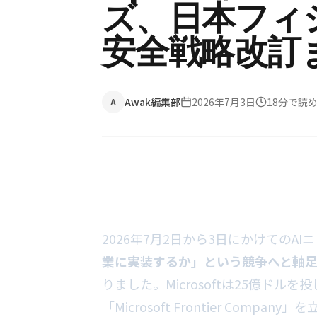
ズ、日本フィジ
安全戦略改訂
Awak編集部
2026年7月3日
18
分で読
A
2026年7月2日から3日にかけてのAI
業に実装するか」という競争へと軸
りました。Microsoftは25億ドル
「Microsoft Frontier Compa