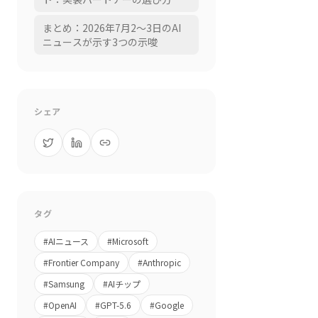
実質コスト・AI検索対応
まとめ：2026年7月2〜3日のAI
ニュースが示す3つの示唆
シェア
タグ
#
AIニュース
#
Microsoft
#
Frontier Company
#
Anthropic
#
Samsung
#
AIチップ
#
OpenAI
#
GPT-5.6
#
Google