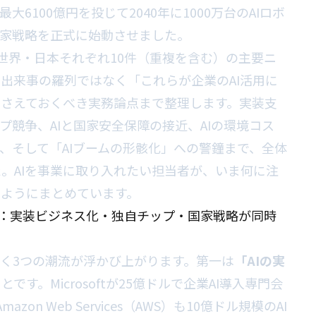
6100億円を投じて2040年に1000万台のAIロボ
国家戦略を正式に始動させました。
世界・日本それぞれ10件（重複を含む）の主要ニ
出来事の羅列ではなく「これらが企業のAI活用に
さえておくべき実務論点まで整理します。実装支
ップ競争、AIと国家安全保障の接近、AIの環境コス
ト、そして「AIブームの形骸化」への警鐘まで、全体
。AIを事業に取り入れたい担当者が、いま何に注
るようにまとめています。
全体像：実装ビジネス化・独自チップ・国家戦略が同時
く3つの潮流が浮かび上がります。第一は
「AIの実
とです。Microsoftが25億ドルで企業AI導入専門会
mazon Web Services（AWS）も10億ドル規模のAI