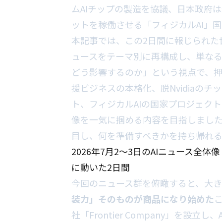
ムAIチップの製造を協議、日本政府は最大
ットを稼働させる「フィジカルAI」
本記事では、この2日間に報じられた
ュースをテーマ別に再構成し、単なる
どう影響するのか」という視点で、押
援ビジネスの本格化、脱Nvidiaのチ
ト、フィジカルAIの国家プロジェク
像を一気に掴める内容を目指しました
目し、何を準備すべきかを持ち帰れ
2026年7月2〜3日のAIニュース
に動いた2日間
今回のニュース群を俯瞰すると、大き
装力」そのものが商品になり始めた
こ
社「Frontier Company」を設立し、A