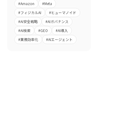
#
Amazon
#
Meta
#
フィジカルAI
#
ヒューマノイド
#
AI安全戦略
#
AIガバナンス
#
AI検索
#
GEO
#
AI導入
#
業務効率化
#
AIエージェント