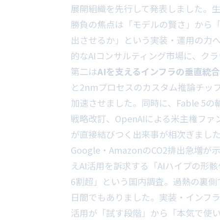
展開組織を先行して発表しました。生
勝負の焦点は「モデルの賢さ」から
出させるか」という実装・運用の力へ
的なAIコンサルティング市場に、ク
第二は
AIを支えるインフラの垂直統
と2nmプロセスのカスタム推論チップ
加速させました。同時に、Fable 5
戦略改訂、OpenAIによる米主権フ
が直接結びつく出来事が相次ぎまし
Google・AmazonのCO2排出急
えAI活用を訴求する「AIハイプの形
6割超」という国内調査。過熱の裏側
日間でもありました。実装・インフラ
活用が「試す段階」から「本気で使