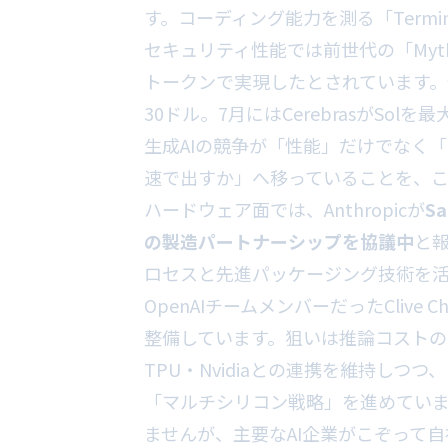
す。コーディング能力を測る「Termin
セキュリティ性能では前世代の「Mytho
トークンで実現したとされています。価
30ドル。7月にはCerebrasがSo
生成AIの競争が「性能」だけでなく
速で出すか」へ移っていることを、
ハードウェア面では、Anthropicが
S
の製造パートナーシップを協議中
と報
ロセスと先進パッケージング技術を活用
OpenAIチームメンバーだったCliv
整備しています。狙いは推論コストの削減で
TPU・Nvidiaとの連携を維持しつ
「マルチシリコン戦略」を進めてい
ませんが、主要なAI企業がこぞって