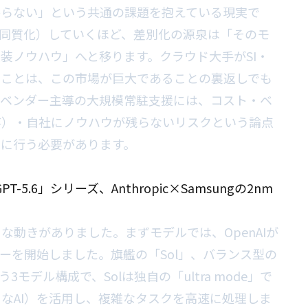
からない」という共通の課題を抱えている現実で
同質化）していくほど、差別化の源泉は「そのモ
装ノウハウ」へと移ります。クラウド大手がSI・
ることは、この市場が巨大であることの裏返しでも
、ベンダー主導の大規模常駐支援には、コスト・ベ
存）・自社にノウハウが残らないリスクという論点
重に行う必要があります。
-5.6」シリーズ、Anthropic×Samsungの2nm
動きがありました。まずモデルでは、OpenAIが
ーを開始しました。旗艦の「Sol」、バランス型の
う3モデル構成で、Solは独自の「ultra mode」で
なAI）を活用し、複雑なタスクを高速に処理しま