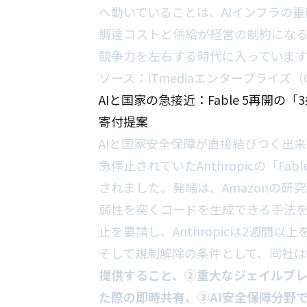
へ動いていることは、AIインフラの
調達コストと供給が経営の制約になる
競争力を左右する時代に入っています
ソース：
ITmediaエンタープライズ（GP
AIと国家の急接近：Fable 5再開の
寄付提案
AIと国家安全保障が直接結びつく出
急停止されていたAnthropicの「Fab
されました。発端は、Amazonの研究
弱性を突くコードを生成できる手法
止を要請し、Anthropicは2週間
そして規制解除の条件として、同社は
提供すること、②重大なジェイルブレ
た際の即時共有、③AI安全保障分野