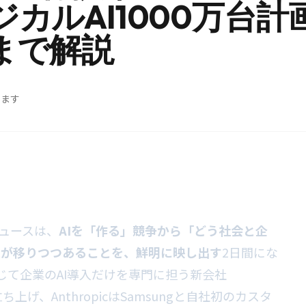
カルAI1000万台計画
まで解説
めます
ニュースは、
AIを「作る」競争から「どう社会と企
足が移りつつあることを、鮮明に映し出す
2日間にな
を投じて企業のAI導入だけを専門に担う新会社
ny」を立ち上げ、AnthropicはSamsungと自社初のカスタ