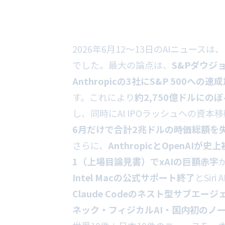
2026年6月12〜13日のAIニュースは、
でした。最大の論点は、
S&Pダウジョ
Anthropicの3社にS&P 500
す。これにより
約2,750億ドルに
し、同時にAI IPOラッシュへの資本
6月だけで合計2兆ドルの時価総額を
さらに、
AnthropicとOpenAIが史
1（上場目論見書）でxAIの巨額赤字
Intel Macの公式サポート終了
とSiri
Claude Codeのネスト型サブエージ
ネック・フィジカルAI・国内初のノー