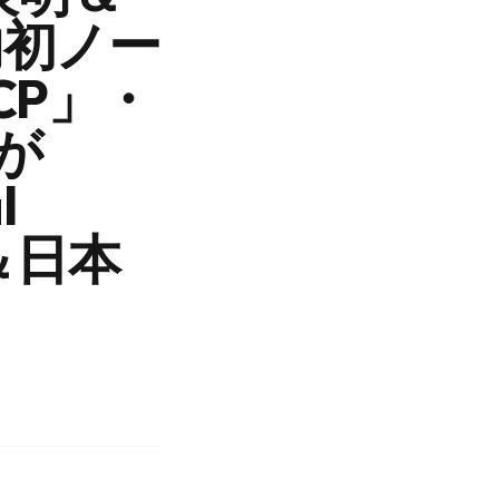
内初ノー
MCP」・
材が
l
＆日本