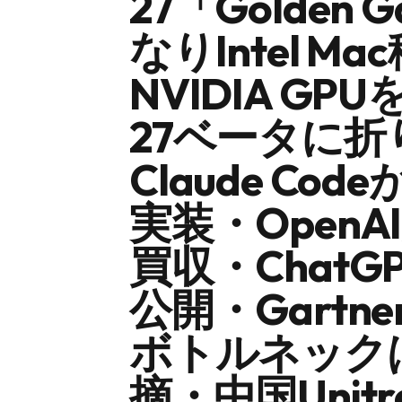
27「Golden G
なりIntel M
NVIDIA GPU
27ベータに折
Claude C
実装・Open
買収・ChatG
公開・Gart
ボトルネック
摘・中国Uni