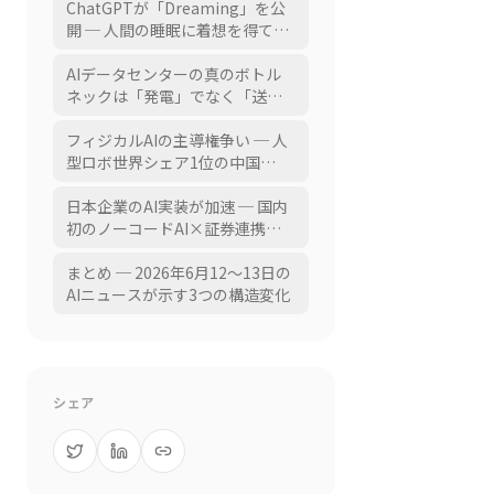
iPhoneのコードも発見
OpenAIはエージェント基盤Ona
ChatGPTが「Dreaming」を公
を買収しCodexのマルチデイ実
開 ─ 人間の睡眠に着想を得て、
行とレート制限の「貯蓄」を強
ユーザーの好みをバックグラウ
化
ンドで継続最適化する新メモリ
AIデータセンターの真のボトル
システム
ネックは「発電」でなく「送電
網」 ─ Gartnerは電力消費26%
増を予測、「電力は作れても運
フィジカルAIの主導権争い ─ 人
べない」インフラ課題が浮上
型ロボ世界シェア1位の中国
Unitreeが日本市場を開拓、「日
本がいないと成り立たない」製
日本企業のAI実装が加速 ─ 国内
造業の交渉力、統合ロボ企業
初のノーコードAI×証券連携
HIBANA ROBOTICSも設立
「Woodstock MCP」、第一電材
がCREATANTへ戦略投資、M&A
まとめ ─ 2026年6月12〜13日の
マッチング「Deal Gate」が先行
AIニュースが示す3つの構造変化
登録開始
シェア