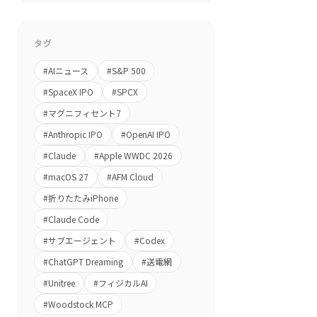
タグ
#
AIニュース
#
S&P 500
#
SpaceX IPO
#
SPCX
#
マグニフィセント7
#
Anthropic IPO
#
OpenAI IPO
#
Claude
#
Apple WWDC 2026
#
macOS 27
#
AFM Cloud
#
折りたたみiPhone
#
Claude Code
#
サブエージェント
#
Codex
#
ChatGPT Dreaming
#
送電網
#
Unitree
#
フィジカルAI
#
Woodstock MCP