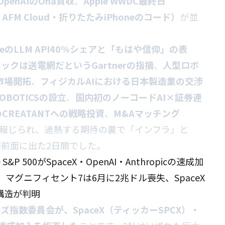
OpenAIのOna買収
、
Apple WWDC最終日
用化・AFM Cloud・折りたたみiPhoneのコード）
が並
eのLLM API40%シェアと「もはや信仰」の表
ックは送電網だというGartnerの指摘
、
人型ロボ
本市場開拓
、
フィジカルAIにおける日本製造業の交渉
OBOTICSの設立
、
国内初のノーコードAI×証券連
CREATANTへの戦略投資
、
M&Aマッチング
報じられ、過熱する期待の裏で「インフラ」と
前面に出た2日間でした。
P 500がSpaceX・OpenAI・Anthropicの速成加
、マグニフィセント7は6月に2兆ドル喪失、SpaceX
構造が判明
ズ指数委員会が、SpaceX（ティッカーSPCX）・