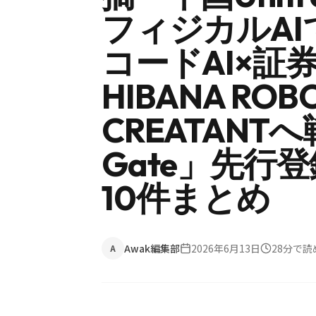
フィジカルA
コードAI×証券
HIBANA R
CREATANT
Gate」先行
10件まとめ
Awak編集部
2026年6月13日
28
分で読
A