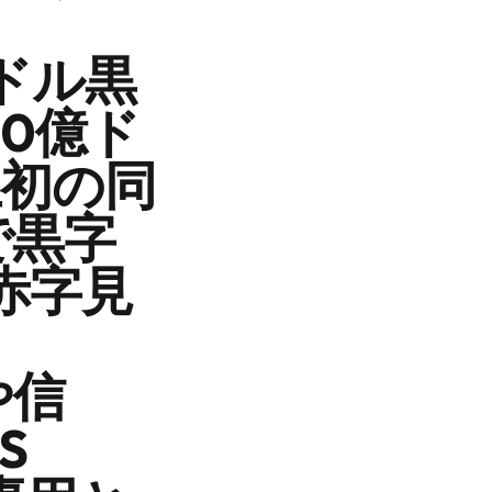
億ドル黒
20億ド
史上初の同
標で黒字
ル赤字見
や信
S