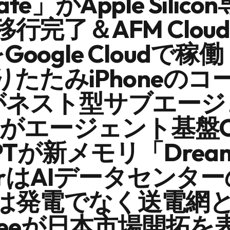
ate」がApple Silic
ac移行完了＆AFM Clou
をGoogle Cloudで稼働
りたたみiPhoneのコ
odeがネスト型サブエー
AIがエージェント基盤O
PTが新メモリ「Dream
nerはAIデータセンタ
は発電でなく送電網
treeが日本市場開拓を