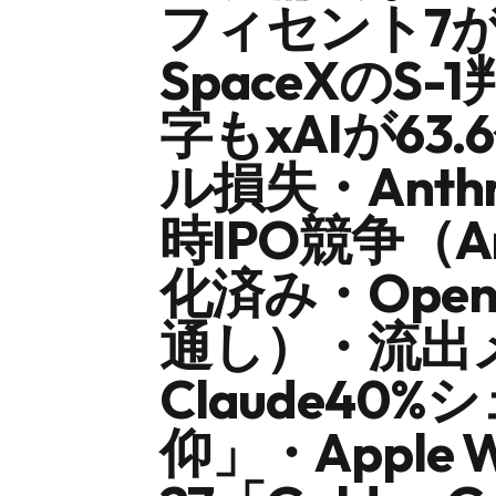
フィセント7
SpaceXのS-
字もxAIが6
ル損失・Anth
時IPO競争（A
化済み・Open
通し）・流出メ
Claude4
仰」・Apple