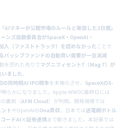
「AIマネーが公開市場のルールと衝突した2日間」
ーンズ指数委員会がSpaceX・OpenAI・
への速成加入（ファストトラック）を認めなかった
ことで
のぼるパッシブファンドの自動買い需要が一旦消滅
移動を恐れた売りで
マグニフィセント7（Mag 7）が
失いました
。
上初の同時期AI IPO競争
を本格化させ、
SpaceXのS-
が明らかになりました。Apple WWDC最終日には
 AIの裏側（
AFM Cloud
）が判明。開発現場では
ェント
やOpenAIの
Ona買収
、日本では
送電網ボトル
コードAI×証券連携
まで動きました。本記事では