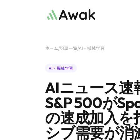
ホーム
/
記事一覧
/
AI・機械学習
AI・機械学習
AIニュース速報
S&P 500がSp
の速成加入を拒
シブ需要が消滅