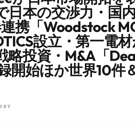
Iで日本の交渉力・国
連携「Woodstock 
OBOTICS設立・第一電
へ戦略投資・M&A「Dea
登録開始ほか世界10件
めます