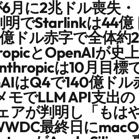
が6月に2兆ドル喪失・
1判明でStarlinkは44
3.6億ドル赤字で全体約
ropicとOpenAIが
nthropicは10月目
AIはQ4で140億ド
モでLLM API支出の
0%シェアが判明し「もは
 WWDC最終日にmacO