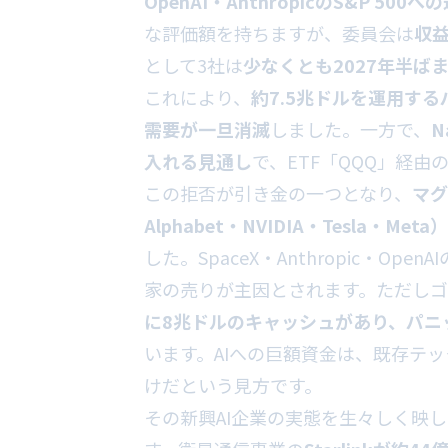
OpenAI・AnthropicのS&P 50
な評価額を持ちますが、委員会は
収
として3社は
少なくとも2027年半ばま
これにより、
約7.5兆ドルを運用する
需要が一旦消滅
しました。一方で、
N
入れる見通し
で、ETF「QQQ」経由
この拒否が引き金の一つとなり、
マグ
Alphabet・NVIDIA・Tesla
した。SpaceX・Anthropic・Op
家の売りが主因とされます。ただし
に8兆ドルのキャッシュがあり、パニ
います。AIへの巨額資金は、既存テ
けだという見方です。
その新興AI企業の実態を生々しく映