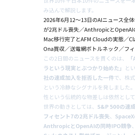
世界10件＋日本10件のニュースを
み込んで解説します。
2026年6月12〜13日のAIニュース全体
が2兆ドル喪失／AnthropicとOpenA
Mac移行完了とAFM Cloudの実態／C
Ona買収／送電網ボトルネック／フィ
この2日間のニュースを貫くのは、
「
ラという現実とぶつかり始めた」
と
社の速成加入を拒否した一件
で、株式
という冷静なシグナルを発しました。
性という伝統的な物差しは依然とし
世界の動きとしては、
S&P 500の
フィセント7の2兆ドル喪失
、
Space
AnthropicとOpenAIの同時IPO競争