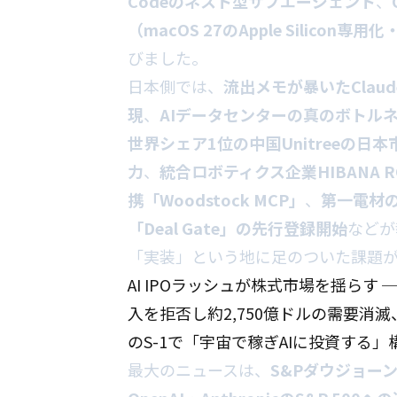
Codeのネスト型サブエージェント
、
（macOS 27のApple Silicon専
びました。
日本側では、
流出メモが暴いたClaud
現
、
AIデータセンターの真のボトルネ
世界シェア1位の中国Unitreeの日
力
、
統合ロボティクス企業HIBANA R
携「Woodstock MCP」
、
第一電材の
「Deal Gate」の先行登録開始
などが
「実装」という地に足のついた課題が
AI IPOラッシュが株式市場を揺らす ─ S&
入を拒否し約2,750億ドルの需要消滅
のS-1で「宇宙で稼ぎAIに投資する」
最大のニュースは、
S&Pダウジョーン