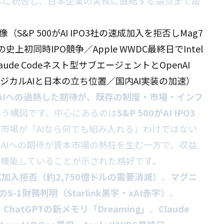
一本に統合し、日本企業の実務に直結する論点まで踏
像（S&P 500がAI IPO3社の速成加入を拒否しMag7
Iの史上初同時IPO競争／Apple WWDC最終日でIntel
laude Codeネスト型サブエージェントとOpenAI
ジカルAIと日本の立ち位置／国内AI実装の加速）
AIへの過熱した期待が、既存の制度・市場・インフ
いう構図です。中心にあるのは
S&P 500がAI IPO3
市場が「AIなら何でも組み入れる」わけではない
AIへの期待が資本市場の熱狂を生む一方で、収益
て機能していることが示された格好です。
速成加入拒否（約2,750億ドルの需要消滅）
、
マグニ
XのS-1財務判明（Starlink黒字・xAI赤字）
、
、
ChatGPTの新メモリ「Dreaming」
、
Claude