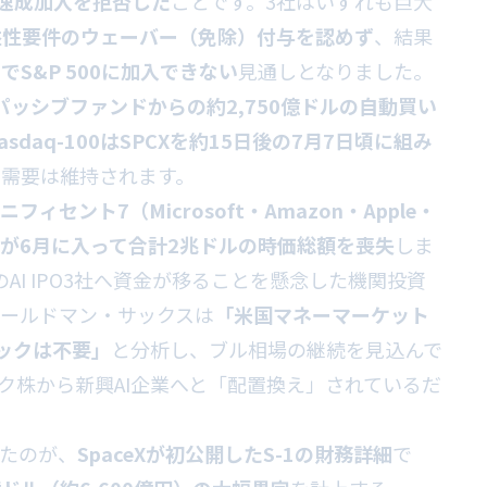
0への速成加入を拒否した
ことです。3社はいずれも巨大
益性要件のウェーバー（免除）付与を認めず
、結果
でS&P 500に加入できない
見通しとなりました。
パッシブファンドからの約2,750億ドルの自動買い
asdaq-100はSPCXを約15日後の7月7日頃に組み
の需要は維持されます。
ニフィセント7（Microsoft・Amazon・Apple・
・Meta）が6月に入って合計2兆ドルの時価総額を喪失
しま
enAIのAI IPO3社へ資金が移ることを懸念した機関投資
ゴールドマン・サックスは
「米国マネーマーケット
ックは不要」
と分析し、ブル相場の継続を見込んで
ック株から新興AI企業へと「配置換え」されているだ
したのが、
SpaceXが初公開したS-1の財務詳細
で