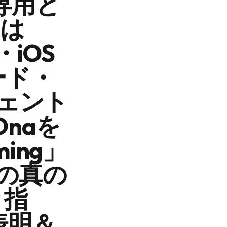
on専用と
dは
・iOS
ード・
ジェント
naを
ing」
ーの真の
と指
表明＆