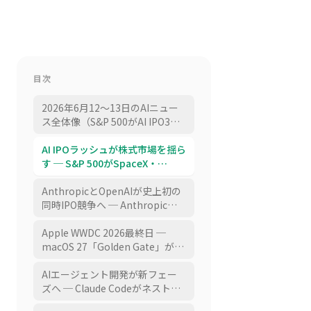
目次
2026年6月12〜13日のAIニュー
ス全体像（S&P 500がAI IPO3社
の速成加入を拒否しMag7が2兆
ドル喪失／AnthropicとOpenAI
AI IPOラッシュが株式市場を揺ら
の史上初同時IPO競争／Apple
す ─ S&P 500がSpaceX・
WWDC最終日でIntel Mac移行完
OpenAI・Anthropicの速成加入
了とAFM Cloudの実態／Claude
を拒否し約2,750億ドルの需要消
AnthropicとOpenAIが史上初の
Codeネスト型サブエージェント
滅、マグニフィセント7は6月に2
同時IPO競争へ ─ Anthropicは
とOpenAI Ona買収／送電網ボト
兆ドル喪失、SpaceXのS-1で
10月目標で黒字化済み・OpenAI
ルネック／フィジカルAIと日本
「宇宙で稼ぎAIに投資する」構
はQ4で140億ドル赤字見通し、
Apple WWDC 2026最終日 ─
の立ち位置／国内AI実装の加
造が判明
流出メモは「もはや信仰」の
macOS 27「Golden Gate」が
速）
Claude40%シェアを暴いた
Apple Silicon専用でIntel Mac移
行が完了、Siri AIを支えるAFM
AIエージェント開発が新フェー
CloudはNVIDIA GPUをGoogle
ズへ ─ Claude Codeがネスト型
Cloudで稼働、折りたたみ
サブエージェントを実装、