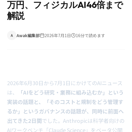
万円、フィジカルAI46倍まで
解説
Awak編集部
2026年7月1日
16
分で読めます
A
2026年6月30日から7月1日にかけてのAIニュース
は、
「AIをどう研究・業務に組み込むか」という
実装の話題と、「そのコストと規制をどう管理す
るか」というガバナンスの話題が、同時に前面へ
出てきた2日間
でした。Anthropicは科学者向けの
AIワークベンチ「Claude Science」をベータ公開