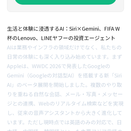
生活と体験に浸透するAI：Siri×Gemini、FIFA W
杯のLenovo、LINEヤフーの投資エージェント
AIは業務やインフラの領域だけでなく、私たちの
日常の体験にも深く入り込み始めています。まず
Appleは、WWDC 2026で発表したGoogleの
Gemini（Googleの対話型AI）を搭載する新「Siri
AI」のベータ展開を開始しました。複数のやり取
りを重ねる自然な会話、メール・写真・メッセー
ジとの連携、Webのリアルタイム検索などを実現
し、従来の音声アシスタントから大きく進化して
います。ただし現時点では英語のみの対応で、日