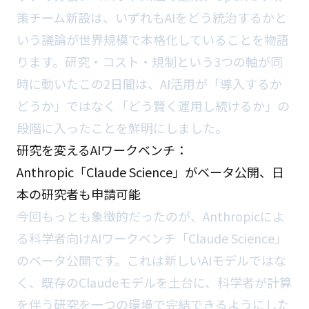
策チーム新設は、いずれもAIをどう統治するかと
いう議論が世界規模で本格化していることを物語
ります。研究・コスト・規制という3つの軸が同
時に動いたこの2日間は、AI活用が「導入するか
どうか」ではなく「どう賢く運用し続けるか」の
段階に入ったことを鮮明にしました。
研究を変えるAIワークベンチ：
Anthropic「Claude Science」がベータ公開、日
本の研究者も申請可能
今回もっとも象徴的だったのが、Anthropicによ
る科学者向けAIワークベンチ「Claude Science」
のベータ公開です。これは新しいAIモデルではな
く、既存のClaudeモデルを土台に、科学者が計算
を伴う研究を一つの環境で完結できるようにした