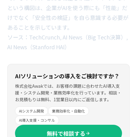
という構図は、企業がAIを使う際にも「性能」だ
けでなく「安全性の検証」を自ら意識する必要が
あることを示しています。
ソース：
TechCrunch
,
AI News（Big Tech決算）
,
AI News（Stanford HAI）
AIソリューションの導入をご検討ですか？
株式会社Awakでは、お客様の課題に合わせたAI導入支
援・システム開発・業務効率化を行っています。相談・
お見積もりは無料、1営業日以内にご返信します。
AIシステム開発
業務効率化・自動化
AI導入支援・コンサル
無料で相談する