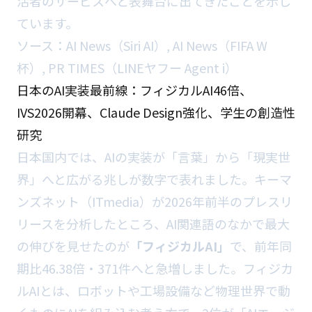
活者のサービスへと表舞台に出てきたことを示し
ています。
ソース：
AI News（Siri AI）
,
AI News（FIFA W
杯）
,
PR TIMES（LINEヤフー Agent i）
日本のAI実装最前線：フィジカルAI46倍、
IVS2026開幕、Claude Design強化、学生の創造性
研究
日本国内では、AIの実装が「言葉」から「現実世
界」へと広がる兆しが数字で表れました。キーマ
ンズネット（ITmedia）が2026年前半のプレスリ
リースを分析したところ、AI関連語のなかで最大
の伸びを見せたのが
「フィジカルAI」
で、前年同
期比46.38倍・371件へと急増しました。フィジカ
ルAIとは、ロボットや工場設備など物理世界で動