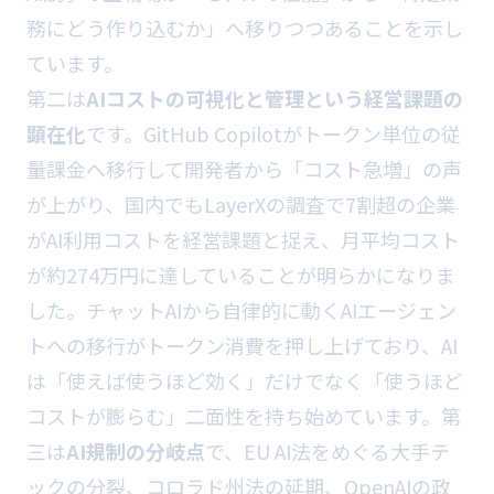
務にどう作り込むか」へ移りつつあることを示し
ています。
第二は
AIコストの可視化と管理という経営課題の
顕在化
です。GitHub Copilotがトークン単位の従
量課金へ移行して開発者から「コスト急増」の声
が上がり、国内でもLayerXの調査で7割超の企業
がAI利用コストを経営課題と捉え、月平均コスト
が約274万円に達していることが明らかになりま
した。チャットAIから自律的に動くAIエージェン
トへの移行がトークン消費を押し上げており、AI
は「使えば使うほど効く」だけでなく「使うほど
コストが膨らむ」二面性を持ち始めています。第
三は
AI規制の分岐点
で、EU AI法をめぐる大手テ
ックの分裂、コロラド州法の延期、OpenAIの政