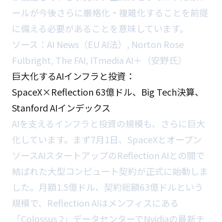
ールが今後さらに厳格化・複雑化することを前提
に備える必要があることを意味しています。
ソース：
AI News（EU AI法）
,
Norton Rose
Fulbright
,
The FAI
,
ITmedia AI＋（安野氏）
巨大化するAIインフラと投資：
SpaceX×Reflection 63億ドル、Big Tech決算、
Stanford AIインデックス
AIを支えるインフラと投資の規模も、さらに巨大
化しています。まず7月1日、SpaceXとオープン
ソースAIスタートアップのReflection AIとの間で
結ばれた大型コンピュート契約が正式に始動しま
した。月額1.5億ドル、契約総額63億ドルという
規模で、Reflection AIはメンフィスにある
「Colossus 2」データセンターでNvidiaの最新チ