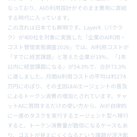
なっており、AIの利用設計がそのまま費用に直結
する時代に入っています。
この流れは日本でも鮮明です。LayerX（バクラ
ク）が400社を対象に実施した「企業のAI利用・
コスト管理実態調査2026」では、AI利用コストが
「すでに経営課題」と答えた企業が19%、「1年
以内に経営課題になる」が54.3%で、合計73.3%
に達しました。月間AI利用コストの平均は約274
万円にのぼり、その主因はAIエージェントの普及
によるトークン消費の増加とされています。チャ
ットAIに質問するだけの使い方から、AIが自律的
に一連のタスクを実行するエージェント型へ移行
すると、トークン消費量が数倍になるケースもあ
り、コストが見えにくくなるという課題が浮き彫