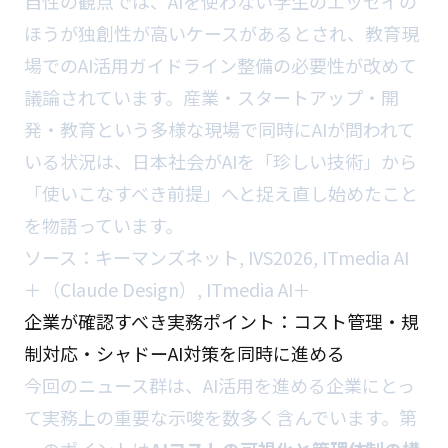
自性の観点では、AIを使わない学生のエッセイの
ほうが独創性が高いケースがあるとされ、教育現
場でのAI活用ガイドライン整備の必要性が改めて
議論されています。産業・スタートアップ・開
発・教育という多様な現場で同時にAIが問われて
いる状況は、日本社会がAIを「珍しい技術」から
「使いこなすべき前提」へと捉え直し始めたこと
を物語っています。
ソース：
キーマンズネット
,
IVS2026
,
ITmedia AI
＋（Claude Design）
,
ITmedia AI＋
企業が確認すべき実務ポイント：コスト管理・規
制対応・シャドーAI対策を同時に進める
今回のニュース群は、AI活用を進める企業にとっ
て実務上の重要な示唆を数多く含んでいます。第