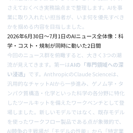
さえておくべき実務論点まで整理します。AIを事
業に取り入れたい担当者が、いま何を優先すべき
かを掴める内容を目指しました。
2026年6月30日〜7月1日のAIニュース全体像：科
学・コスト・規制が同時に動いた2日間
今回のニュース群を俯瞰すると、大きく3つの潮
流が見えてきます。第一は
AIの「専門領域への深
い浸透」
です。AnthropicのClaude Scienceは、
汎用的なチャットAIから一歩進み、ゲノム学・タ
ンパク質構造・化学といった科学の各分野に特化
したツールキットを備えたワークベンチとして登
場しました。新しいモデルではなく、既存モデル
を使ったワークフロー製品である点が象徴的で、
AI競争の主戦場が「モデルの性能」から「特定業