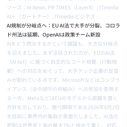
ソース：
AI News
,
PR TIMES（LayerX）
,
ITmedia
AI＋（ガートナー）
,
ITmedia ビジネス
AI規制が分岐点へ：EU AI法で大手が分裂、コロラ
ド州法は延期、OpenAIは政策チーム新設
AIをどう統治するかという議論も、大きな分岐点
を迎えました。まず注目されたのが、EUのAI法
（AI Act）に基づく自主的なコード規範（行動規
範）への対応をめぐって、大手テック企業の足並
みが割れている点です。Microsoftなどはコンプラ
イアンス（法令順守の枠組み）への参加を表明す
る一方、MetaなどはEUのモデルから距離を置く
方針を示しており、施行期限である2026年8月2日
を目前に業界内の亀裂が表面化しました。AI法の
罰則は世界売上高の最大7%と極めて重く、対応