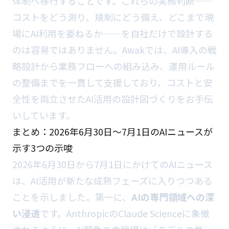
体制へ移行することです。これらの実務判断——
コストをどう測り、規制にどう備え、どこまで現
場にAI利用を委ねるか——を自社だけで設計する
のは容易ではありません。Awakでは、AI導入の戦
略設計から業務フローへの組み込み、運用ルール
の整備までを一貫して支援しており、コストと安
全性を両立させたAI活用の設計図づくりをお手伝
いしています。
まとめ：2026年6月30日〜7月1日のAIニュースが
示す3つの示唆
2026年6月30日から7月1日にかけてのAIニュース
は、AI活用が新たな成熟フェーズに入りつつある
ことを示しました。第一に、
AIの専門領域への深
い浸透
です。AnthropicのClaude Scienceに象徴