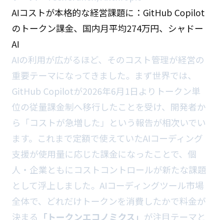
AIコストが本格的な経営課題に：GitHub Copilot
のトークン課金、国内月平均274万円、シャドー
AI
AIの利用が広がるほど、そのコスト管理が経営の
重要テーマになってきました。まず世界では、
GitHub Copilotが2026年6月1日よりトークン単
位の従量課金制へ移行したことを受け、開発者か
ら「コストが急増した」という報告が相次いでい
ます。これまで定額で使えていたAIコーディング
支援が使用量に応じた課金になったことで、個
人・企業ともにコストコントロールが新たな課題
として浮上しました。AIコーディングツール市場
全体で、どれだけトークンを消費したかで料金が
決まる
「トークンエコノミクス」
が注目テーマと