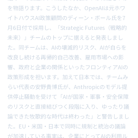
を物語ります。こうしたなか、OpenAIは元ホワ
イトハウスAI政策顧問のディーン・ボール氏を7
月6日付で採用し、「Strategic Futures（戦略的
未来）」チームのトップに据えると発表しまし
た。同チームは、AIの壊滅的リスク、AIが自らを
改良し続ける再帰的自己改善、雇用市場への影
響、政府と企業の関係といったフロンティアAIの
政策形成を担います。加えて日本では、チームみ
らい代表の安野貴博氏が、Anthropicのモデル提
供停止騒動を受けて「AIが国家・軍事・安全保障
のリスクと直接結びつく段階に入り、ゆったり議
論できた牧歌的な時代は終わった」と警告しまし
た。EU・米国・日本で同時に規制と統治の議論
が加速している事実は、企業にとってAIの利用ル