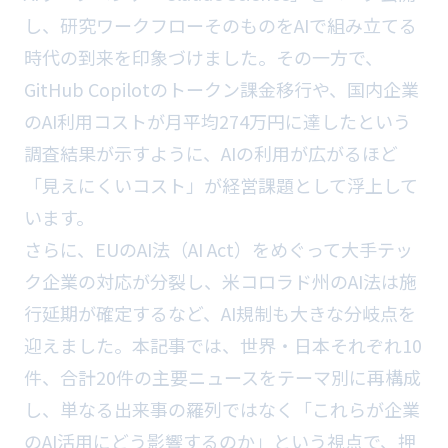
し、研究ワークフローそのものをAIで組み立てる
時代の到来を印象づけました。その一方で、
GitHub Copilotのトークン課金移行や、国内企業
のAI利用コストが月平均274万円に達したという
調査結果が示すように、AIの利用が広がるほど
「見えにくいコスト」が経営課題として浮上して
います。
さらに、EUのAI法（AI Act）をめぐって大手テッ
ク企業の対応が分裂し、米コロラド州のAI法は施
行延期が確定するなど、AI規制も大きな分岐点を
迎えました。本記事では、世界・日本それぞれ10
件、合計20件の主要ニュースをテーマ別に再構成
し、単なる出来事の羅列ではなく「これらが企業
のAI活用にどう影響するのか」という視点で、押