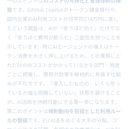
一のポイントは
AIコストの可視化と管理体制の構
築
です。GitHub Copilotのトークン課金移行や、
国内企業のAI利用コストが月平均274万円に達し
たという調査は、AIが「使うほど効く」だけでな
く「使うほど費用が膨らむ」二面性を持つことを
示しています。特にAIエージェントの導入はトー
クン消費を大きく押し上げるため、どの業務にど
れだけのAIコストがかかっているかを部門・用途
ごとに把握し、費用対効果を継続的に見直す仕組
みが不可欠です。「導入したものの、いくら使っ
ているか誰も把握していない」状態を避けること
が、AI活用を持続可能にする第一歩になります。
第二のポイントは
規制動向を前提とした利用ルー
ルの整備
です。EU AI法をめぐる大手の分裂、コ