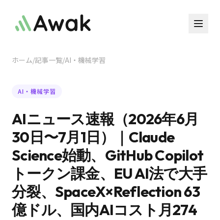
ホーム
/
記事一覧
/
AI・機械学習
AI・機械学習
AIニュース速報（2026年6月
30日〜7月1日）｜Claude
Science始動、GitHub Copilot
トークン課金、EU AI法で大手
分裂、SpaceX×Reflection 63
億ドル、国内AIコスト月274