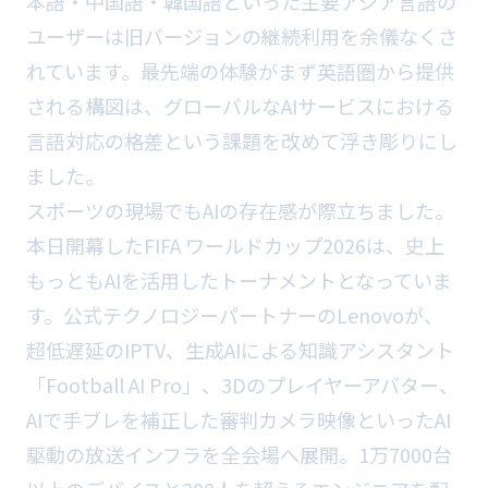
本語・中国語・韓国語といった主要アジア言語の
ユーザーは旧バージョンの継続利用を余儀なくさ
れています。最先端の体験がまず英語圏から提供
される構図は、グローバルなAIサービスにおける
言語対応の格差という課題を改めて浮き彫りにし
ました。
スポーツの現場でもAIの存在感が際立ちました。
本日開幕したFIFA ワールドカップ2026は、史上
もっともAIを活用したトーナメントとなっていま
す。公式テクノロジーパートナーのLenovoが、
超低遅延のIPTV、生成AIによる知識アシスタント
「Football AI Pro」、3Dのプレイヤーアバター、
AIで手ブレを補正した審判カメラ映像といったAI
駆動の放送インフラを全会場へ展開。1万7000台