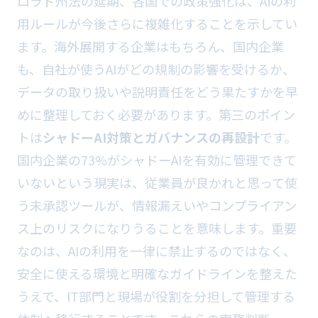
ロラド州法の延期、各国での政策強化は、AIの利
用ルールが今後さらに複雑化することを示してい
ます。海外展開する企業はもちろん、国内企業
も、自社が使うAIがどの規制の影響を受けるか、
データの取り扱いや説明責任をどう果たすかを早
めに整理しておく必要があります。第三のポイン
トは
シャドーAI対策とガバナンスの再設計
です。
国内企業の73%がシャドーAIを有効に管理できて
いないという現実は、従業員が良かれと思って使
う未承認ツールが、情報漏えいやコンプライアン
ス上のリスクになりうることを意味します。重要
なのは、AIの利用を一律に禁止するのではなく、
安全に使える環境と明確なガイドラインを整えた
うえで、IT部門と現場が役割を分担して管理する