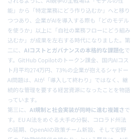
されるように、AI競争の主戦場は「モデルの性
能」から「特定業務にどう作り込むか」へと移り
つつあり、企業がAIを導入する際も「どのモデル
を使うか」以上に「自社の業務フローにどう組み
込むか」が成果を左右する時代になりました。第
二に、
AIコストとガバナンスの本格的な課題化
で
す。GitHub Copilotのトークン課金、国内AIコス
ト月平均274万円、73%の企業が抱えるシャドー
AI問題は、AIが「導入して終わり」ではなく、継
続的な管理を要する経営資源になったことを物語
っています。
第三に、
AI規制と社会実装が同時に進む複雑さ
で
す。EU AI法をめぐる大手の分裂、コロラド州法
の延期、OpenAIの政策チーム新設、そして安野