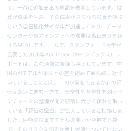
て、一斉に追加支出の増額を表明しています。投
資が成果を生み、その成果がさらなる投資を呼ぶ
という
自己強化サイクル
が加速しており、データ
センターや電力インフラへの需要は高止まりを続
ける見通しです。一方で、スタンフォード大学が
公表した2026年のAI Index（AIインデックス）レ
ポートは、この過熱に警鐘も鳴らしています。中
国のAIモデルが米国との差を縮めて最先端に近づ
いていることに加え、「AIが何をできるか」の評
価は急速に進む一方で、安全性や有害性を測るベ
ンチマークの整備が開発競争に大きく後れを取っ
ている
「評価の空白」
が拡大していると指摘しま
した。巨額の投資でモデルの能力が急伸する裏
で、そのリスクを測る物差しが追いついていない