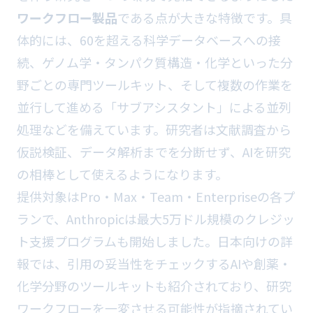
ワークフロー製品
である点が大きな特徴です。具
体的には、60を超える科学データベースへの接
続、ゲノム学・タンパク質構造・化学といった分
野ごとの専門ツールキット、そして複数の作業を
並行して進める「サブアシスタント」による並列
処理などを備えています。研究者は文献調査から
仮説検証、データ解析までを分断せず、AIを研究
の相棒として使えるようになります。
提供対象はPro・Max・Team・Enterpriseの各プ
ランで、Anthropicは最大5万ドル規模のクレジッ
ト支援プログラムも開始しました。日本向けの詳
報では、引用の妥当性をチェックするAIや創薬・
化学分野のツールキットも紹介されており、研究
ワークフローを一変させる可能性が指摘されてい