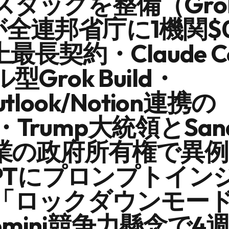
タックを整備（Grok 
ntが全連邦省庁に1機関$0
最長契約・Claude C
Grok Build・
Outlook/Notion連携の
s）・Trump大統領とSan
企業の政府所有権で異
GPTにプロンプトイン
「ロックダウンモー
がGemini競争力懸念で