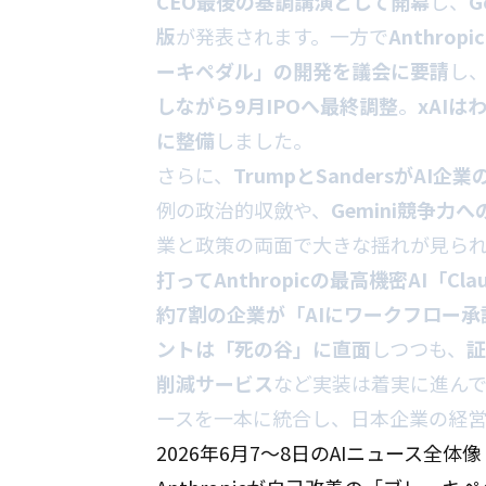
CEO最後の基調講演として開幕
し、
G
版
が発表されます。一方で
Anthro
ーキペダル」の開発を議会に要請
し
しながら9月IPOへ最終調整
。
xAI
に整備
しました。
さらに、
TrumpとSandersがA
例の政治的収斂や、
Gemini競争力へ
業と政策の両面で大きな揺れが見ら
打ってAnthropicの最高機密AI「Cl
約7割の企業が「AIにワークフロー
ントは「死の谷」に直面
しつつも、
証
削減サービス
など実装は着実に進んで
ースを一本に統合し、日本企業の経
2026年6月7〜8日のAIニュース全体像（