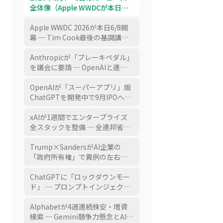
全体像（Apple WWDCが本日開
幕でGemini搭載Siri刷新／
Anthropicが自己改善の「ブレ
Apple WWDC 2026が本日6/8開
ーキペダル」を議会要請／
幕 ─ Tim Cook最後の基調講演
OpenAIがスーパーアプリと9月
でGemini搭載Siri刷新とiOS 27
IPO／xAIがエンタープライズ全
を発表、ChatGPT/Claude切り替
Anthropicが「ブレーキペダル」
スタック整備／
え可能なマルチモデル
を議会に要請 ─ OpenAIと連名
Trump×SandersがAI国有化で
Extensionsで「AIのスイス」へ
でAI自己改善の危険性を異例の
合意／ChatGPTにロックダウン
公開警告、IPOシーズン中の矛盾
OpenAIが「スーパーアプリ」版
モード／Alphabetが4週連続株
した立場
ChatGPTを開発中で9月IPOへ最
安／日立がClaude Mythos取得
終準備 ─ Goldman/Morgan
／日本企業の7割が承認をAIに任
Stanley主幹、評価額最大8500億
xAIが1週間でエンタープライズ
せられず／国内AI×産業のスタ
ドル、赤字継続のなか収益実証
全スタックを整備 ─ 全連邦省庁
ートアップが続々）
が焦点
に$0.42のGrok for
Government、Claude Code対
Trump×SandersがAI企業の
抗のGrok Build、
「政府所有権」で異例の左右合
SharePoint/Notion連携の
意 ─ 株式50%相当の一時課税で
Connectors
連邦ソブリンウェルスファンド
ChatGPTに「ロックダウンモー
創設案、IPOロードショーを複雑
ド」 ─ プロンプトインジェクシ
化
ョン対策でブラウジング・エー
ジェント機能を制限、「セキュ
Alphabetが4週連続株安・増資
リティリスク」から「ガバナン
模索 ─ Gemini競争力懸念とAI設