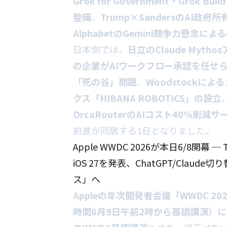
Grok for Government・Grok
整備
、
Trump×SandersのAI政府
AlphabetのGemini競争力懸念に
日本側では、
日立のClaude Mythos
の企業がAIワークフロー承認を任せ
「死の谷」問題
、
Woodstockに
クス「HIBANA ROBOTICS」の設立
OrcaRouterのAIコスト40%削減サ
前進が同居する1日となりました。
Apple WWDC 2026が本日6/8開幕 ─
iOS 27を発表、ChatGPT/Claud
ス」へ
Appleの年次開発者会議「WWDC 
時間6月9日午前2時から基調講演）