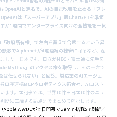
oogle Gemini搭載の刷新Siriとモバイル各OSの新
picはOpenAIと連名で、AIの自己改善を止める「ブレ
、
OpenAIは「スーパーアプリ」版ChatGPTを準備
はわずか1週間でエンタープライズ向けの全機能を一気
I企業の「政府所有権」で左右を超えて合意
するという異
の懸念でAlphabetが4週連続の株安
に陥るなど、産
れました。日本でも、
日立がNEC・富士通に先手を
aude Mythos」のアクセス権を取得
し、その一方で
承認は任せられない」と回答
。
製造業のAIエージェ
券口座連携MCPやロボティクス新会社、AIコスト
います。本記事では、世界10件＋日本10件のニュ
営判断に直結する論点までまとめて解説します。
Apple WWDCが本日開幕でGemini搭載Siri刷新／