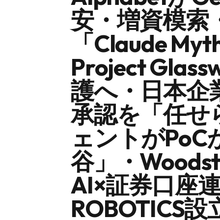
安・増資模索
「Claude 
Project G
護へ・日本企
承認を「任せ
ェントがPo
谷」・Wood
AI×証券口座連
ROBOTICS