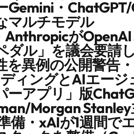
mini・ChatGPT/C
なマルチモデル
）・AnthropicがOpen
ペダル」を議会要請し
性を異例の公開警告・
コーディングとAIエー
ーアプリ」版ChatG
an/Morgan Stanl
終準備・xAIが1週間で