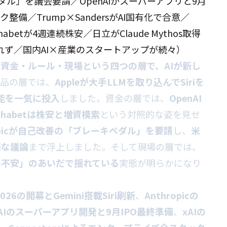
ペダル」を議会要請／OpenAIがスーパーアプリと9月
整備／Trump×SandersがAI国有化で合意／
abetが4週連続株安／日立がClaude Mythos取得
れず／国内AI×産業のスタートアップが続々）
資金・ルール・現場という四つの層で、AIが新し
製品の層では、
Appleが大手LLMを取り込んでSiriを
機能を一気に投入
しました。資金の層では、
OpenAI
lphabetは株安と増資模索
という対照的な姿を見せ
ropicが自己改善の「ブレーキペダル」を要請
し、
米
端な議論
まで浮上しました。そして現場の層では、
い不安」のあいだで揺れている
実態が明らかになり
 2026の開幕とGemini搭載Siri刷新
、
Anthropicの
nAIのスーパーアプリ開発と9月IPO最終準備
、
xAIの