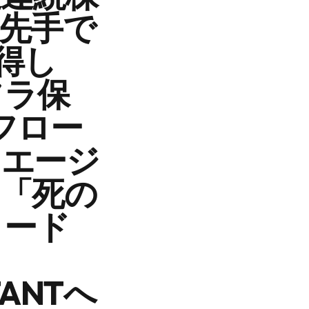
に先手で
取得し
ンフラ保
フロー
Iエージ
い「死の
コード
ANTへ