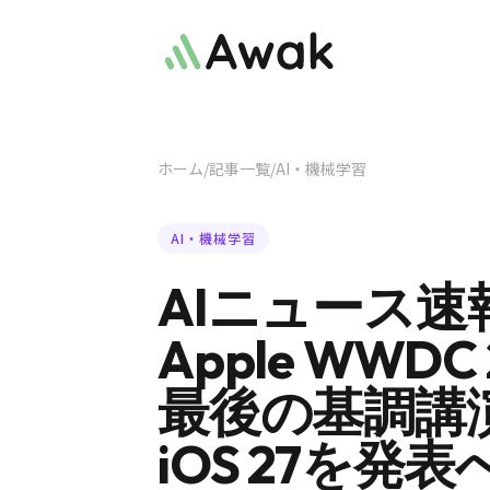
ホーム
/
記事一覧
/
AI・機械学習
AI・機械学習
AIニュース速
Apple WWD
最後の基調講演で
iOS 27を発