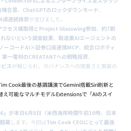
 Build・Connectorsによるエンタープライズ全スタック
所有権合意
、
ChatGPTのロックダウンモード
、
よる4週連続株安
が並びました。
アクセス権取得とProject Glasswing参加
、
約7割
られないという調査結果
、
製造業AIエージェントの
よるノーコードAI×証券口座連携MCP
、
統合ロボティ
、
第一電材のCREATANTへの戦略投資
、
ービス
が報じられ、ガバナンスへの慎重さと実装の
 Tim Cook最後の基調講演でGemini搭載Siri刷新と
e切り替え可能なマルチモデルExtensionsで「AIのスイ
2026」が本日6月8日（米西海岸時間午前10時、日本
に開幕
します。今回は
Tim Cook CEOにとって最後