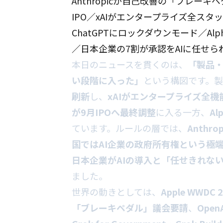
Anthropicが自己改善の「ブレーキ
IPO／xAIがエンタープライズ全スタック
ChatGPTにロックダウンモード／Alph
／日本企業の7割が承認をAIに任せら
本日のニュースを貫くのは、
「製品・
い段階に入った」
という構図です。
刷新
し、
xAIがエンタープライズ全
が9月IPOへ最終調整
に入る一方、
A
ています。ルールの層では、
Anth
国ではAI企業の政府所有権という極
日本企業がAIの導入と「任せきれな
ました。
世界の動きとしては、
Apple WWDC
「ブレーキペダル」議会要請
、
Ope