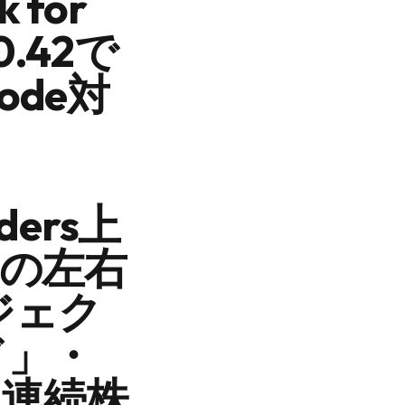
for
.42で
ode対
ders上
例の左右
ジェク
ド」・
4週連続株