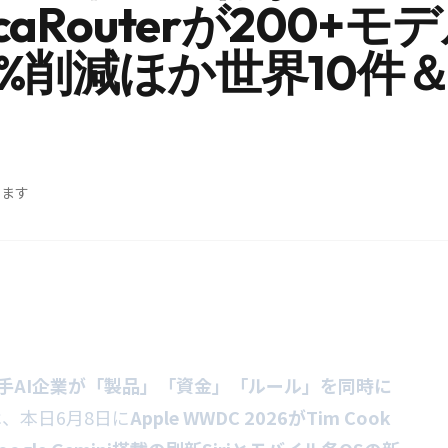
aRouterが200+モデ
%削減ほか世界10件
めます
手AI企業が「製品」「資金」「ルール」を同時に
、本日6月8日に
Apple WWDC 2026がTim Cook