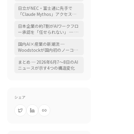
ス可能なツール」へ
備投資増大、WWDCでのSiri採用
が「商業的勝利でも皮肉なジレ
日立がNEC・富士通に先手で
ンマ」
「Claude Mythos」アクセス権
を取得 ─ Project Glasswing参
加で社会インフラ保護へ、日本
日本企業の約7割がAIワークフロ
大手のMythosアクセス競争が激
ー承認を「任せられない」 ─ 製
化
造業AIエージェントもPoCから本
番移行できない「死の谷」に直
国内AI×産業の新潮流 ─
面
Woodstockが国内初のノーコー
ドAI×証券口座連携MCP、
HIBANA ROBOTICS設立、第一
まとめ ─ 2026年6月7〜8日のAI
電材がCREATANT投資、
ニュースが示す4つの構造変化
OrcaRouterがAIコスト40%削減
シェア