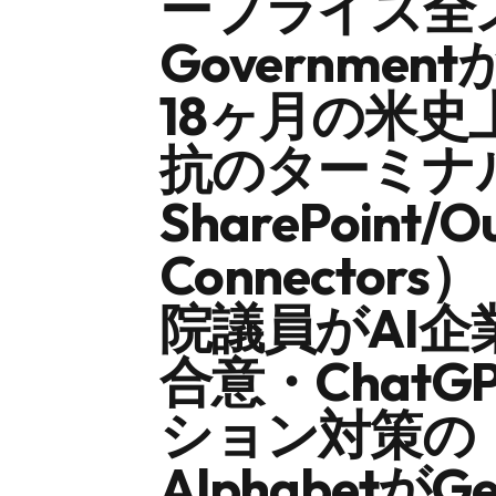
ープライズ全ス
Governme
18ヶ月の米史上
抗のターミナル型
SharePoint/
Connector
院議員がAI
合意・Chat
ション対策の
Alphabet