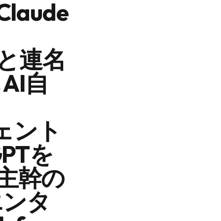
laude
AIと連名
AI自
ジェント
PTを
ey主幹の
エンタ