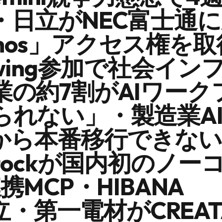
・日立がNEC富士通
Mythos」アクセス権を
lasswing参加で社会イ
業の約7割がAIワーク
られない」・製造業A
Cから本番移行できな
stockが国内初のノー
携MCP・HIBANA
設立・第一電材がCREAT