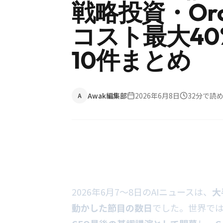
戦略投資・Orc
コスト最大40
10件まとめ
Awak編集部
2026年6月8日
32
分で読
A
2026年6月7〜8日のAIニュースは、
大
動かした節目の数日
でした。世界では