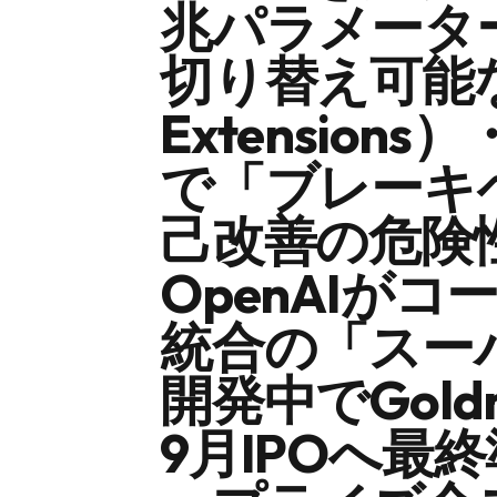
兆パラメーターGe
切り替え可能
Extensions
で「ブレーキ
己改善の危険
OpenAIが
統合の「スーパ
開発中でGoldm
9月IPOへ最