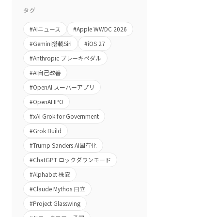
タグ
#
AIニュース
#
Apple WWDC 2026
#
Gemini搭載Siri
#
iOS 27
#
Anthropic ブレーキペダル
#
AI自己改善
#
OpenAI スーパーアプリ
#
OpenAI IPO
#
xAI Grok for Government
#
Grok Build
#
Trump Sanders AI国有化
#
ChatGPT ロックダウンモード
#
Alphabet 株安
#
Claude Mythos 日立
#
Project Glasswing