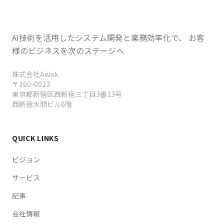
コシス」を警告（1〜5月で152社11万
「Agentic Trading」ベータと3%キャッシュバックの
5430人レイオフ・AI過剰期待への戒め）・
「Agentic Credit Card」を発表、Box創業者アーロ
英国とオーストラリアがAIセキュリティ協
ン・レヴィが経営幹部層の「AIサイコシス（デモ成果を
定（MoU）締結・KuaishouがKling AIを
AI技術を活用したシステム開発と業務効率化で、 お客
見て実務の複雑さを無視し過剰期待に陥る症状）」を警
200億ドル評価で20億ドル調達しスピンオ
告し2026年1〜5月でテック業界152社11万5430人レイ
様のビジネスを次のステージへ
オフの多くがAIを理由に挙げると指摘、英国AI安全機関
フへ（年換算収益5億ドル・2027年香港
とオーストラリアAI安全機関が覚書（MoU）を締結し
IPO計画）・ClickHouseが年収3倍$250M
株式会社Awak
フロンティアAIのリスク追跡・評価で連携、中国
でIPO射程圏内・BEYOND Expo 2026マカ
〒160-0023
Kuaishouが動画生成Kling AIを200億ドル評価で20億ド
東京都新宿区西新宿三丁目3番13号
オ開幕でNVIDIA VP登壇しフィジカル
ル調達しTencent含む投資家とスピンオフ交渉中（年換
西新宿水間ビル6階
AI（Digital to Physical）本番運用が焦
算収益5億ドル・2027年香港IPO計画）、高速分析デー
点・Big Tech 4社が2026 AI設備投資を
タベースClickHouseが年間収益を前年比3倍の$250Mに
$630〜650Bに引き上げAzureはYoY40%
伸ばしIPO射程圏内へ、アジア最大級テックイベント
QUICK LINKS
でアナリスト予測超え・2026年AIは「実験
BEYOND Expo 2026がマカオで開幕しNVIDIAロボティ
段階終了」で自律エージェント/省エネ/産
クス・エッジAI担当VP登壇でフィジカルAI（Digital to
ビジョン
業応用の時代へ移行・AI向けVC投資がQ1
Physical）本番運用が焦点、
サービス
だけで3000億ドルで
Microsoft/Alphabet/Meta/AmazonのBig Tech 4社が
2026年AI設備投資を合計$630〜650Bへ引き上げAzure
OpenAI/Anthropic/xAIの3社が67%独占
記事
はYoY40%でアナリスト予測38.8%超え、2026年はAIが
（超二極化）・三菱電機と千葉工大がフィ
「要約段階」を終え自律エージェント・省エネ・産業応
会社情報
ジカルAI「共創センター」設立し官民両用
用の段階へ移行、AI向けVC投資がQ1だけで世界約6000