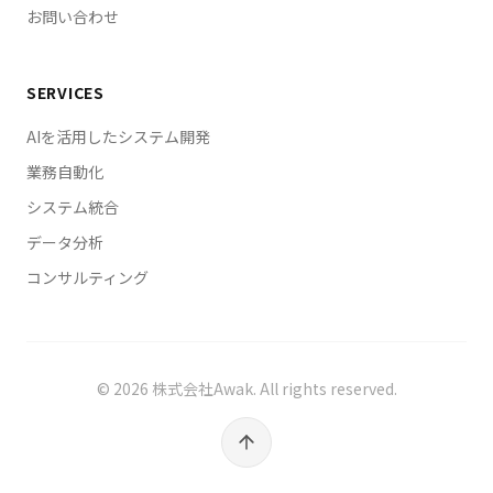
ロボットを2029年4月までに事業化・
お問い合わせ
社に3000億ドルでOpenAI/Anthropic/xAIの3社が67%
CODA（講談社/集英社/NHK/東宝/スタジ
（約2000億ドル）を独占し超二極化、三菱電機と千葉
オジブリ等37社）が生成AI著作権侵害を
工業大学が国産フィジカルAIの「共創センター」を設立
「看過できない問題」と集団声明・
SERVICES
し人型・多脚・ドローン型の官民両用ロボットを2029
Anthropic創業者クリストファー・オラー
年4月までに事業化、CODA（講談社・集英社・NHK・
AIを活用したシステム開発
が教皇レオ14世の前でAI研究の「善意と利
TBS・東宝・スタジオジブリ・東映アニメーションなど
益の板挟み」を内省・「小説家になろう」
37社）が生成AIの著作権侵害を「看過できない問題」
業務自動化
がAI利用状況の開示を投稿時に必須化・は
とする集団声明を発表、Anthropic創業者クリストファ
システム統合
ー・オラーが教皇レオ14世の前でAI研究の「善意と企
てなが個人向けフォーラムを開発運営にAI
業利益の板挟み」を率直に内省、「小説家になろう」が
データ分析
活用で開始・ATOM社が国産ヒューマノイ
AI利用状況の開示を投稿時に必須化、はてなが開発・運
ド開発へ30億円シード調達・GMOインタ
コンサルティング
営・モデレーションにAIを活用した個人向けフォーラム
ーネットGがAIエージェント活用率
を開始、国産ヒューマノイドのATOM社が約30億円のシ
71.4%・生成AI業務活用率97.8%で月間
ードラウンドを完了、GMOインターネットグループが
35.2万時間削減（1人あたり月53.9時間）
生成AI業務活用率97.8%・AIエージェント活用率71.4%
かつ「本番データ消失」失敗から導いた使
でグループ全体月間35.2万時間（1人あたり月53.9時
©
2026
株式会社Awak. All rights reserved.
いこなす人の5つの特徴を公開・日本：富
間）の業務削減を達成し「本番データ消失」などの失敗
士通型マルチAI戦略の調達設計／フィジカ
から導いた「AIを使いこなせる人の5つの特徴」を公
ルAI国産化と官民両用ロボット／生成AI著
開、までを世界10件・日本10件相当として1記事に統合
作権リスク管理／AI開示ルール標準化／ヒ
しました。