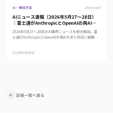
AI・機械学習
24
min read
AIニュース速報（2026年5月27〜28日）
｜富士通がAnthropicとOpenAIの両AI大
手と同時提携しグループ10万人に
2026年5月27〜28日のAI業界ニュースを統合解説。富
Claude（最新Mythos含む）展開＝マルチ
士通がAnthropicとOpenAIの両AI大手と同日に戦略的
AI戦略鮮明（Fujitsu Kozuchi/Takaneと
提携を発表しClaude（最新モデルMythosを含む）と
組合せ・セキュリティ協業強化・日立に続
GPTシリーズを自社AIサービスに組み込みグループ全従
く動き）・中国がAI人材の海外渡航を政府
2026年5月28日
業員約10万人へ生成AIを展開する「マルチAI戦略」を鮮
承認制で制限しDeepSeek/Alibaba幹部も
明化（独自モデルFujitsu Kozuchi/Takaneと組合せ・
対象（米中AIモデル性能差が2023年
セキュリティ協業強化・日立に続くAnthropic深耕）、
31%→2026年3月2.7%に縮小・人材を国
中国がスタートアップ創業者・研究者・民間企業幹部の
AI人材の海外渡航を政府承認制で制限し
家安全保障資産化）・RobinhoodがAIエ
DeepSeek/Alibaba幹部も対象に（Stanford指数で米中
ージェント株取引「Agentic Trading」を
AIモデル性能差が2023年31%から2026年3月時点2.7%
2700万人顧客に開始（Claude/ChatGPT
に縮小・AI人材を国家安全保障上の戦略資産として管
が専用ウォレット内で自律取引・3%還元
記事一覧へ戻る
理）、Robinhoodがクロード/ChatGPTなどのAIエー
Agentic Credit Card同時発表）・Box創
ジェントが2700万人顧客のポートフォリオを分析し専
業者アーロン・レヴィが経営層の「AIサイ
用ウォレット残高内で株式取引を自律実行する