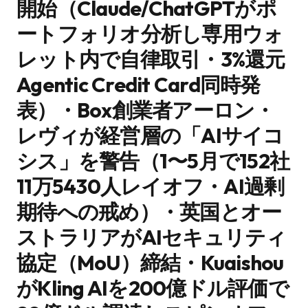
開始（Claude/ChatGPTがポ
ートフォリオ分析し専用ウォ
レット内で自律取引・3%還元
Agentic Credit Card同時発
表）・Box創業者アーロン・
レヴィが経営層の「AIサイコ
シス」を警告（1〜5月で152社
11万5430人レイオフ・AI過剰
期待への戒め）・英国とオー
ストラリアがAIセキュリティ
協定（MoU）締結・Kuaishou
がKling AIを200億ドル評価で