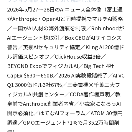
2026年5月27〜28日のAIニュース全体像（富士通
がAnthropic・OpenAIと同時提携でマルチAI戦略
／中国がAI人材の海外渡航を制限／Robinhoodが
AIエージェント株取引／Box CEOがAIサイコシス
警告／英豪AIセキュリティ協定／Kling AI 200億ド
ル評価スピンオフ／ClickHouse収益3倍／
BEYOND ExpoでフィジカルAI／Big Tech 4社
CapEx $630〜650B／2026 AI実験段階終了／AI VC
Q1 3000億ドル3社67%／三菱電機×千葉工大フ
ィジカルAI共創センター／CODA著作権声明／教
皇前でAnthropic創業者内省／小説家になろうAI
開示必須化／はてなAIフォーラム／ATOM 30億円
調達／GMOエージェント71%で月35.2万時間削
減）