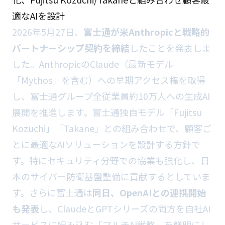
適なAIを設計
2026年5月27日、
富士通が米Anthropicと戦略的
パートナーシップ契約を締結
したことを発表しま
した。AnthropicのClaude（最新モデル
「Mythos」を含む）への早期アクセス権を取得
し、富士通グループ全従業員約10万人への生成AI
展開を推進します。富士通独自モデル「Fujitsu
Kozuchi」「Takane」との組み合わせで、顧客ご
とに最適なAIソリューションを設計する方針で
す。特にセキュリティ分野での協業も強化し、日
本のサイバー防衛基盤整備に貢献するとしていま
す。さらに富士通は
同日、OpenAIとの連携開始
も発表
し、ClaudeとGPTシリーズの両方を自社AI
サービスに組み込む「マルチAI戦略」を鮮明にし