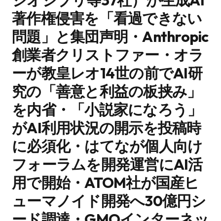
ジオジブリ等37社）が生成AI
著作権侵害を「看過できない
問題」と集団声明・Anthropic
創業者クリストファー・オラ
ーが教皇レオ14世の前でAI研
究の「善意と利益の板挟み」
を内省・「小説家になろう」
がAI利用状況の開示を投稿時
に必須化・はてなが個人向け
フォーラムを開発運営にAI活
用で開始・ATOM社が国産ヒ
ューマノイド開発へ30億円シ
ード調達・GMOインターネッ