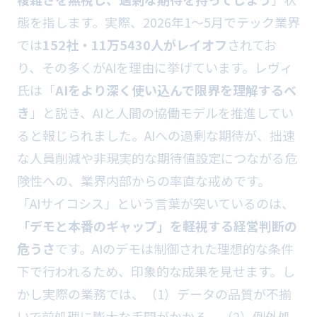
態を指します。実際、2026年1〜5月でテック業界
では
152社・11万5430人がレイオフ
されてお
り、その多くがAIを理由に挙げています。レヴィ
氏は「
AIをより深く使い込んで限界を理解するべ
き
」と説き、AIと人間の協働モデルを推進してい
ると報じられました。AIへの過剰な期待が、拙速
な人員削減や非現実的な期待値設定につながる危
険性への、業界内部からの率直な戒めです。
「AIサイコシス」という言葉が突いているのは、
「デモと本番のギャップ」を軽視する経営判断の
危うさ
です。AIのデモは制御された理想的な条件
下で行われるため、印象的な成果を見せます。し
かし実際の業務では、（1）データの品質が不揃
いで前処理に膨大な手間がかかる、（2）例外処