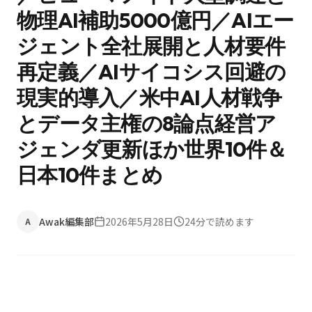
物理AI補助5000億円／AIエー
ジェント全社展開と人材要件
再定義／AIサイコシス回避の
現実的導入／米中AI人材戦争
とデータ主権の8論点経営ア
ジェンダ更新ほか世界10件＆
日本10件まとめ
Awak編集部
2026年5月28日
24
分で読めます
A