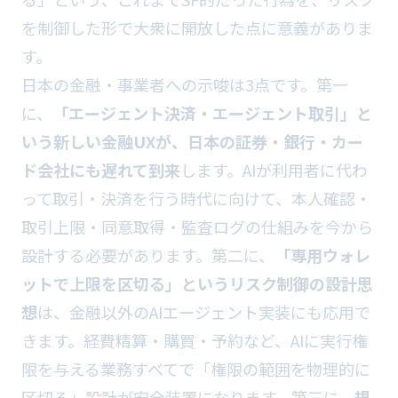
を制御した形で大衆に開放した点に意義がありま
す。
日本の金融・事業者への示唆は3点です。第一
に、
「エージェント決済・エージェント取引」と
いう新しい金融UXが、日本の証券・銀行・カー
ド会社にも遅れて到来
します。AIが利用者に代わ
って取引・決済を行う時代に向けて、本人確認・
取引上限・同意取得・監査ログの仕組みを今から
設計する必要があります。第二に、
「専用ウォレ
ットで上限を区切る」というリスク制御の設計思
想
は、金融以外のAIエージェント実装にも応用で
きます。経費精算・購買・予約など、AIに実行権
限を与える業務すべてで「権限の範囲を物理的に
区切る」設計が安全装置になります。第三に、
規