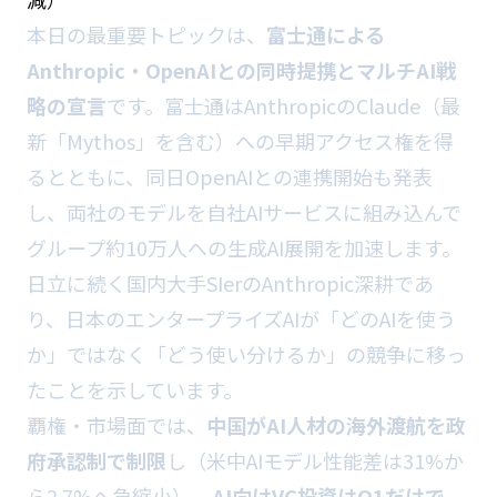
本日の最重要トピックは、
富士通による
Anthropic・OpenAIとの同時提携とマルチAI戦
略の宣言
です。富士通はAnthropicのClaude（最
新「Mythos」を含む）への早期アクセス権を得
るとともに、同日OpenAIとの連携開始も発表
し、両社のモデルを自社AIサービスに組み込んで
グループ約10万人への生成AI展開を加速します。
日立に続く国内大手SIerのAnthropic深耕であ
り、日本のエンタープライズAIが「どのAIを使う
か」ではなく「どう使い分けるか」の競争に移っ
たことを示しています。
覇権・市場面では、
中国がAI人材の海外渡航を政
府承認制で制限
し（米中AIモデル性能差は31%か
ら2.7%へ急縮小）、
AI向けVC投資はQ1だけで