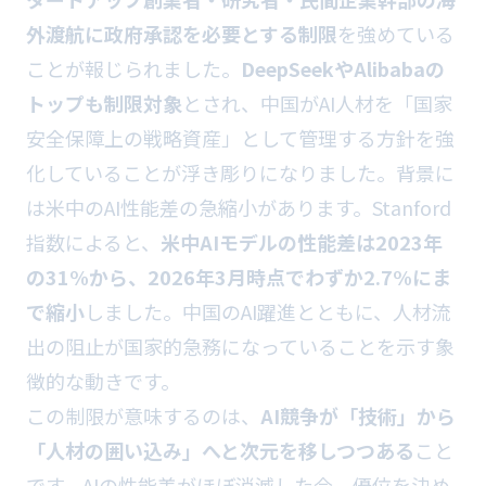
外渡航に政府承認を必要とする制限
を強めている
ことが報じられました。
DeepSeekやAlibabaの
トップも制限対象
とされ、中国がAI人材を「国家
安全保障上の戦略資産」として管理する方針を強
化していることが浮き彫りになりました。背景に
は米中のAI性能差の急縮小があります。Stanford
指数によると、
米中AIモデルの性能差は2023年
の31%から、2026年3月時点でわずか2.7%にま
で縮小
しました。中国のAI躍進とともに、人材流
出の阻止が国家的急務になっていることを示す象
徴的な動きです。
この制限が意味するのは、
AI競争が「技術」から
「人材の囲い込み」へと次元を移しつつある
こと
です。AIの性能差がほぼ消滅した今、優位を決め