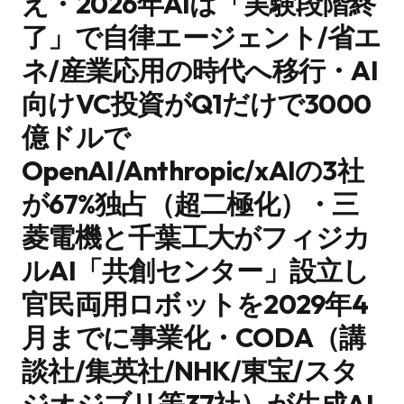
え・2026年AIは「実験段階終
了」で自律エージェント/省エ
ネ/産業応用の時代へ移行・AI
向けVC投資がQ1だけで3000
億ドルで
OpenAI/Anthropic/xAIの3社
が67%独占（超二極化）・三
菱電機と千葉工大がフィジカ
ルAI「共創センター」設立し
官民両用ロボットを2029年4
月までに事業化・CODA（講
談社/集英社/NHK/東宝/スタ