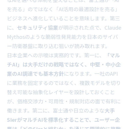
を売る」のではなく「AI活用の最適設計を売る」
ビジネスへ進化していることを意味します。第三
に、
セキュリティ協業
が明示された点で、Claude
Mythosのような脆弱性発見能力を日本のサイバ
ー防衛基盤に取り込む狙いが読み取れます。
日本企業への示唆は実務的です。第一に、
「マル
チAI」は大手だけの戦略ではなく、中堅・中小企
業のAI調達でも基本方針
になります。一社のAPI
に業務を固定するのではなく、複数モデルを切り
替え可能な抽象化レイヤーを設計しておくこと
が、価格交渉力・可用性・規制対応の面で有利に
働きます。第二に、富士通や日立のような
大手
SIerがマルチAIを標準化することで、ユーザー企
業は「どのSIerと組むか」を通じて間接的に複数