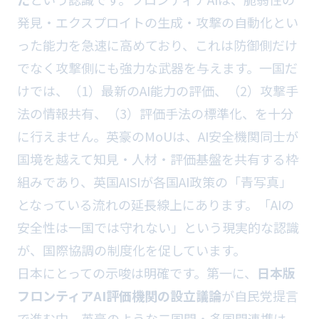
発見・エクスプロイトの生成・攻撃の自動化とい
った能力を急速に高めており、これは防御側だけ
でなく攻撃側にも強力な武器を与えます。一国だ
けでは、（1）最新のAI能力の評価、（2）攻撃手
法の情報共有、（3）評価手法の標準化、を十分
に行えません。英豪のMoUは、AI安全機関同士が
国境を越えて知見・人材・評価基盤を共有する枠
組みであり、英国AISIが各国AI政策の「青写真」
となっている流れの延長線上にあります。「AIの
安全性は一国では守れない」という現実的な認識
が、国際協調の制度化を促しています。
日本にとっての示唆は明確です。第一に、
日本版
フロンティアAI評価機関の設立議論
が自民党提言
で進む中、英豪のような二国間・多国間連携は、