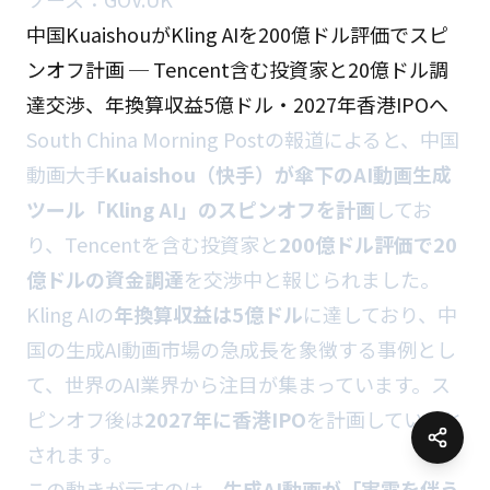
中国KuaishouがKling AIを200億ドル評価でスピ
ンオフ計画 ─ Tencent含む投資家と20億ドル調
達交渉、年換算収益5億ドル・2027年香港IPOへ
South China Morning Postの報道によると、中国
動画大手
Kuaishou（快手）が傘下のAI動画生成
ツール「Kling AI」のスピンオフを計画
してお
り、Tencentを含む投資家と
200億ドル評価で20
億ドルの資金調達
を交渉中と報じられました。
Kling AIの
年換算収益は5億ドル
に達しており、中
国の生成AI動画市場の急成長を象徴する事例とし
て、世界のAI業界から注目が集まっています。ス
ピンオフ後は
2027年に香港IPO
を計画していると
されます。
この動きが示すのは、
生成AI動画が「実需を伴う