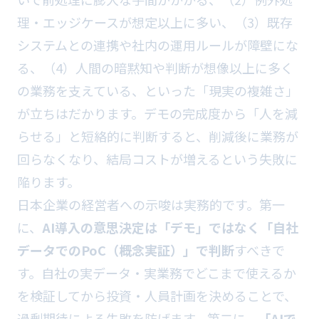
理・エッジケースが想定以上に多い、（3）既存
システムとの連携や社内の運用ルールが障壁にな
る、（4）人間の暗黙知や判断が想像以上に多く
の業務を支えている、といった「現実の複雑さ」
が立ちはだかります。デモの完成度から「人を減
らせる」と短絡的に判断すると、削減後に業務が
回らなくなり、結局コストが増えるという失敗に
陥ります。
日本企業の経営者への示唆は実務的です。第一
に、
AI導入の意思決定は「デモ」ではなく「自社
データでのPoC（概念実証）」で判断
すべきで
す。自社の実データ・実業務でどこまで使えるか
を検証してから投資・人員計画を決めることで、
過剰期待による失敗を防げます。第二に、
「AIで