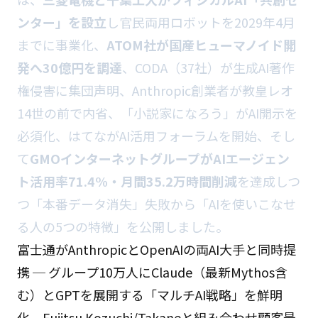
ンター」を設立
し官民両用ロボットを2029年4月
までに事業化、
ATOM社が国産ヒューマノイド開
発へ30億円を調達
、CODA（37社）が生成AI著作
権侵害に集団声明、Anthropic創業者が教皇レオ
14世の前で内省、「小説家になろう」がAI開示を
必須化、はてながAI活用フォーラムを開始、そし
て
GMOインターネットグループがAIエージェン
ト活用率71.4%・月間35.2万時間削減
を達成しつ
つ「本番データ消失」失敗から「AIを使いこなせ
る人の5つの特徴」を公開しました。
富士通がAnthropicとOpenAIの両AI大手と同時提
携 ─ グループ10万人にClaude（最新Mythos含
む）とGPTを展開する「マルチAI戦略」を鮮明
化、Fujitsu Kozuchi/Takaneと組み合わせ顧客最