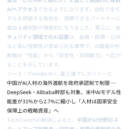
AIへアクセス
できるようになります。自社で全モ
デルを評価する負担を、信頼できるパートナーに
委ねる選択肢が現実的になりました。第三に、
セ
キュリティ領域でのAI協業
は、金融・医療・公共
など高い信頼性が求められる業界で、AI調達の判
断軸が「性能」から「安全性・防御能力」へ広が
ることを示しています。
ソース：
ITmedia AI＋
,
富士通プレスリリース
中国がAI人材の海外渡航を政府承認制で制限 ─
DeepSeek・Alibaba幹部も対象、米中AIモデル性
能差が31%から2.7%に縮小し「人材は国家安全
保障上の戦略資産」へ
TechCrunchの報道によると、
中国がAI分野のス
タートアップ創業者・研究者・民間企業幹部の海