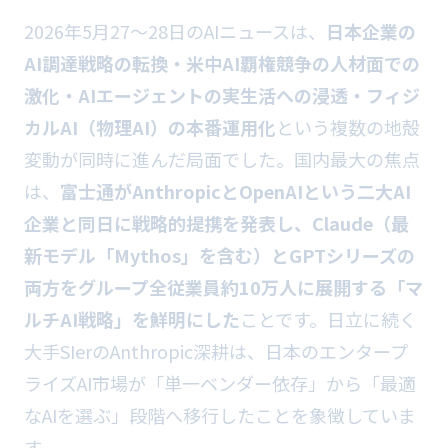
2026年5月27〜28日のAIニュースは、
日本企業の
AI調達戦略の転換・米中AI覇権競争の人材面での
激化・AIエージェントの実生活への浸透・フィジ
カルAI（物理AI）の本番運用化
という複数の地殻
変動が同時に進んだ局面でした。国内最大の焦点
は、
富士通がAnthropicとOpenAIという二大AI
企業と同日に戦略的提携を発表し、Claude（最
新モデル「Mythos」を含む）とGPTシリーズの
両方をグループ全従業員約10万人に展開する「マ
ルチAI戦略」を鮮明にした
ことです。日立に続く
大手SIerのAnthropic深耕は、日本のエンタープ
ライズAI市場が「単一ベンダー依存」から「最適
なAIを選ぶ」段階へ移行したことを象徴していま
す。