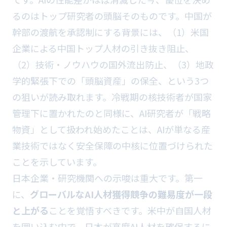
るのはトップ研究者の頭脳そのものです。中国が
幹部の渡航を承認制にする背景には、（1）米国
企業による中国トップ人材の引き抜き阻止、
（2）技術・ノウハウの国外流出防止、（3）地政
学的緊張下での「頭脳資産」の保全、という3つ
の狙いが読み取れます。冷戦期の核技術者が国家
管理下に置かれたのと同様に、AI研究者が「戦略
物資」として扱われ始めたことは、AIが単なる産
業技術ではなく安全保障の中核に位置づけられた
ことを示しています。
日本企業・研究機関への示唆は重大です。第一
に、
グローバルなAI人材獲得競争の難易度が一段
と上がる
ことを覚悟すべきです。米中が自国人材
を囲い込む中で、日本が高度AI人材を確保するに