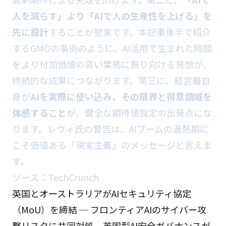
人を減らす」より「AIで人の生産性を上げる」を
先に設計
することが堅実です。本記事後半で紹介
するGMOの事例のように、AI活用で生まれた時間
をより付加価値の高い業務に振り向ける発想が、
持続的な成果につながります。第三に、経営層自
身が
AIを実際に使い込み、その限界と得意領域を
体感すること
が、健全な期待値設定の出発点にな
ります。レヴィ氏の警告は、AIブームの過熱期に
こそ価値ある「現実主義」のメッセージと言えま
す。
ソース：
TechCrunch
英国とオーストラリアがAIセキュリティ協定
（MoU）を締結 ─ フロンティアAIのサイバー攻
撃リスクに共同対処、英国型AI安全ガバナンスが