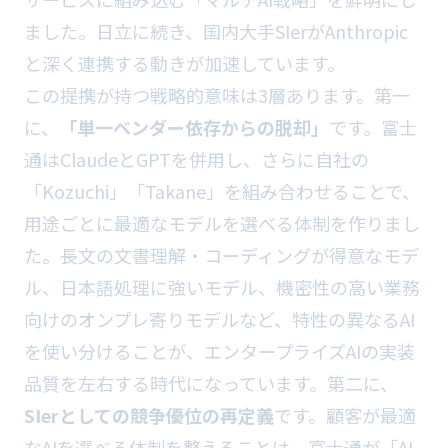
ました。日立に続き、国内大手SIerがAnthropic
と深く連携する動きが加速しています。
この提携が持つ戦略的意味は3層あります。第一
に、
「単一ベンダー依存からの脱却」
です。富士
通はClaudeとGPTを併用し、さらに自社の
「Kozuchi」「Takane」を組み合わせることで、
用途ごとに最適なモデルを選べる体制を作りまし
た。長文の文書理解・コーディングが得意なモデ
ル、日本語処理に強いモデル、機密性の高い業務
向けのオンプレ寄りモデルなど、特性の異なるAI
を使い分けることが、エンタープライズAIの実装
品質を左右する時代になっています。第二に、
SIerとしての競争優位の再定義
です。顧客が最適
なAIを選べる体制を整えることは、富士通が「AI