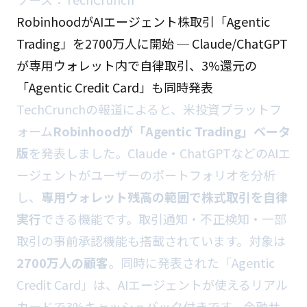
RobinhoodがAIエージェント株取引「Agentic
Trading」を2700万人に開始 ─ Claude/ChatGPT
が専用ウォレット内で自律取引、3%還元の
「Agentic Credit Card」も同時発表
TechCrunchの報道によると、米投資プラットフ
ォーム
Robinhoodが「Agentic Trading」ベータ
版
を発表しました。Claude・ChatGPTなどのAIエ
ージェントがユーザーのポートフォリオを分析
し、
専用ウォレット残高の範囲で株式取引を自律
実行
できる機能です。取引通知・不正検知・一部
取引の事前承認機能も搭載されています。対象は
2700万人の顧客
。同時に発表された「Agentic
Credit Card」は、AIエージェントが使えるリアル
カードで3%キャッシュバック付きです。金融サ