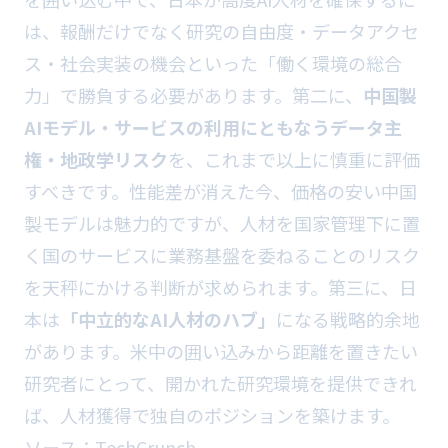
は、報酬だけでなく研究の自由度・データアクセ
ス・社会実装の機会といった「働く環境の総合
力」で勝負する必要があります。第二に、
中国製
AIモデル・サービスの利用にともなうデータ主
権・地政学リスク
を、これまで以上に慎重に評価
すべきです。性能差が消えた今、価格の安い中国
製モデルは魅力的ですが、人材を国家管理下に置
く国のサービスに業務基盤を委ねることのリスク
を天秤にかける判断が求められます。第三に、日
本は
「中立的なAI人材のハブ」
になる戦略的余地
があります。米中の囲い込みから距離を置きたい
研究者にとって、開かれた研究環境を提供できれ
ば、人材獲得で独自のポジションを築けます。
ソース：
TechCrunch