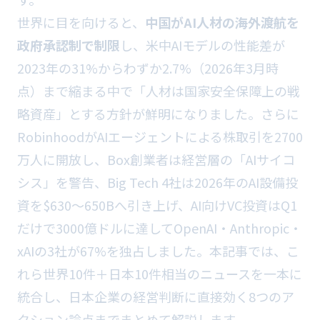
世界に目を向けると、
中国がAI人材の海外渡航を
政府承認制で制限
し、米中AIモデルの性能差が
2023年の31%からわずか2.7%（2026年3月時
点）まで縮まる中で「人材は国家安全保障上の戦
略資産」とする方針が鮮明になりました。さらに
RobinhoodがAIエージェントによる株取引を2700
万人に開放し、Box創業者は経営層の「AIサイコ
シス」を警告、Big Tech 4社は2026年のAI設備投
資を$630〜650Bへ引き上げ、AI向けVC投資はQ1
だけで3000億ドルに達してOpenAI・Anthropic・
xAIの3社が67%を独占しました。本記事では、こ
れら世界10件＋日本10件相当のニュースを一本に
統合し、日本企業の経営判断に直接効く8つのア
クション論点までまとめて解説します。