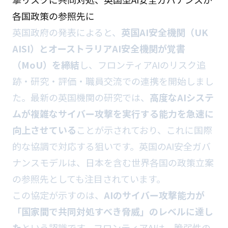
各国政策の参照先に
英国政府の発表によると、
英国AI安全機関（UK
AISI）とオーストラリアAI安全機関が覚書
（MoU）を締結
し、フロンティアAIのリスク追
跡・研究・評価・職員交流での連携を開始しまし
た。最新の英国機関の研究では、
高度なAIシステ
ムが複雑なサイバー攻撃を実行する能力を急速に
向上させている
ことが示されており、これに国際
的な協調で対応する狙いです。英国のAI安全ガバ
ナンスモデルは、日本を含む世界各国の政策立案
の参照先としても注目されています。
この協定が示すのは、
AIのサイバー攻撃能力が
「国家間で共同対処すべき脅威」のレベルに達し
た
という認識です。フロンティアAIは、脆弱性の