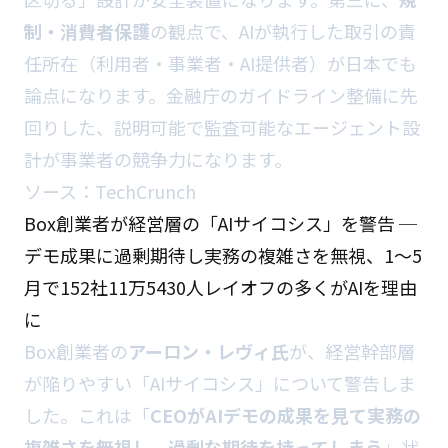
制・消費者保護
の観点で、AIが執行した取引の責
任所在（利用者・事業者・AI提供者）が日本でも
論点になります。金融庁のガイドライン整備に先
回りした、説明可能で監査可能なエージェント設
計が事業者の競争力になります。
ソース：
TechCrunch
Box創業者が経営層の「AIサイコシス」を警告 ─
デモ成果に過剰期待し実務の複雑さを無視、1〜5
月で152社11万5430人レイオフの多くがAIを理由
に
Box創業者の
アーロン・レヴィ氏
が、経営幹部層
が陥りやすい「AIサイコシス」について警告しま
した。これは「
CEOがAIデモの成果を見て実務の
複雑さを無視し、過剰な期待を持ってしまう
」状