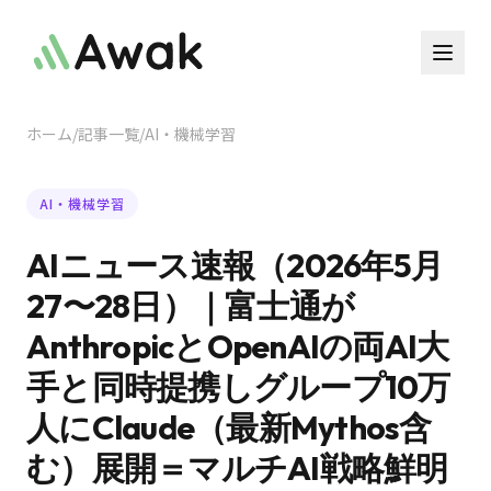
ホーム
/
記事一覧
/
AI・機械学習
AI・機械学習
AIニュース速報（2026年5月
27〜28日）｜富士通が
AnthropicとOpenAIの両AI大
手と同時提携しグループ10万
人にClaude（最新Mythos含
む）展開＝マルチAI戦略鮮明