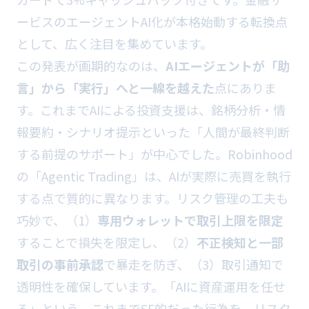
ービスのエージェントAI化が本格始動する転換点
として、広く注目を集めています。
この発表が画期的なのは、
AIエージェントが「助
言」から「実行」へと一線を越えた
点にありま
す。これまでAIによる投資支援は、銘柄分析・情
報要約・シナリオ提示といった「人間が最終判断
する前提のサポート」が中心でした。Robinhood
の「Agentic Trading」は、AIが実際に売買を執行
する点で質的に異なります。リスク管理の工夫も
巧妙で、（1）
専用ウォレットで取引上限を限定
することで損失を限定し、（2）
不正検知と一部
取引の事前承認
で暴走を防ぎ、（3）取引通知で
透明性を確保しています。「AIに資産運用を任せ
る」という、これまでSF的だった行為を、リスク