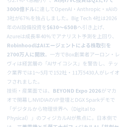
3000億ドル
に達してOpenAI・Anthropic・xAIの
3社が67%を独占しました。Big Tech 4社は2026
年のAI設備投資を
$630〜650B
へ引き上げ、
Azureは成長率40%でアナリスト予測を上回り、
RobinhoodはAIエージェントによる株取引を
2700万人に開放
。一方でBox創業者アーロン・レ
ヴィは経営層の「AIサイコシス」を警告し、テッ
ク業界では1〜5月で152社・11万5430人がレイオ
フされました。
技術・産業面では、
BEYOND Expo 2026
がマカ
オで開幕しNVIDIAのVP登壇とDGX Sparkデモで
「デジタルから物理世界へ（Digital to
Physical）」のフィジカルAIが焦点に。日本側で
は、
三菱電機と千葉工大がフィジカルAI「共創セ