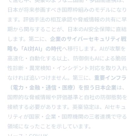
日本が将来参画すべき国際枠組みのモデルになり
ます。評価手法の相互承認や脅威情報の共有に早
期から関与することが、日本のAI安全保障に直結
します。第二に、
企業のサイバーセキュリティ戦
略も「AI対AI」の時代
へ移行します。AIが攻撃を
高速化・自動化する以上、防御側もAIによる脆弱
性診断・異常検知・インシデント対応を取り入れ
なければ追いつけません。第三に、
重要インフラ
（電力・金融・通信・医療）を担う日本企業
は、
国際的な脅威情報や評価基準と自社の防御態勢を
接続する必要があります。英豪協定は、AIセキュ
リティが国家・企業・国際機関の三者連携で守る
領域になったことを示しています。
ソース：
GOV.UK