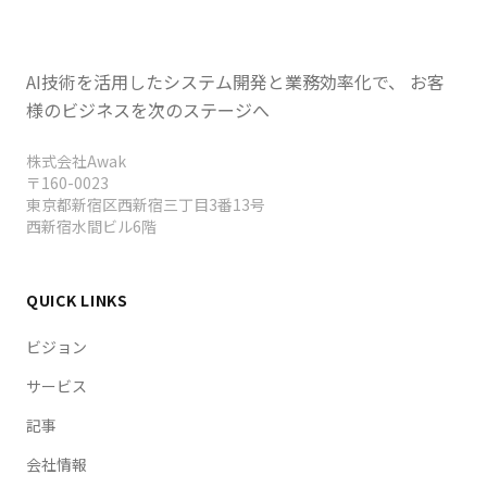
コシス」を警告（1〜5月で152社11万
「Agentic Trading」ベータと3%キャッシュバックの
5430人レイオフ・AI過剰期待への戒め）・
「Agentic Credit Card」を発表、Box創業者アーロ
英国とオーストラリアがAIセキュリティ協
ン・レヴィが経営幹部層の「AIサイコシス（デモ成果を
定（MoU）締結・KuaishouがKling AIを
AI技術を活用したシステム開発と業務効率化で、 お客
見て実務の複雑さを無視し過剰期待に陥る症状）」を警
200億ドル評価で20億ドル調達しスピンオ
告し2026年1〜5月でテック業界152社11万5430人レイ
様のビジネスを次のステージへ
オフの多くがAIを理由に挙げると指摘、英国AI安全機関
フへ（年換算収益5億ドル・2027年香港
とオーストラリアAI安全機関が覚書（MoU）を締結し
IPO計画）・ClickHouseが年収3倍$250M
株式会社Awak
フロンティアAIのリスク追跡・評価で連携、中国
でIPO射程圏内・BEYOND Expo 2026マカ
〒160-0023
Kuaishouが動画生成Kling AIを200億ドル評価で20億ド
東京都新宿区西新宿三丁目3番13号
オ開幕でNVIDIA VP登壇しフィジカル
ル調達しTencent含む投資家とスピンオフ交渉中（年換
西新宿水間ビル6階
AI（Digital to Physical）本番運用が焦
算収益5億ドル・2027年香港IPO計画）、高速分析デー
点・Big Tech 4社が2026 AI設備投資を
タベースClickHouseが年間収益を前年比3倍の$250Mに
$630〜650Bに引き上げAzureはYoY40%
伸ばしIPO射程圏内へ、アジア最大級テックイベント
QUICK LINKS
でアナリスト予測超え・2026年AIは「実験
BEYOND Expo 2026がマカオで開幕しNVIDIAロボティ
段階終了」で自律エージェント/省エネ/産
クス・エッジAI担当VP登壇でフィジカルAI（Digital to
ビジョン
業応用の時代へ移行・AI向けVC投資がQ1
Physical）本番運用が焦点、
サービス
だけで3000億ドルで
Microsoft/Alphabet/Meta/AmazonのBig Tech 4社が
2026年AI設備投資を合計$630〜650Bへ引き上げAzure
OpenAI/Anthropic/xAIの3社が67%独占
記事
はYoY40%でアナリスト予測38.8%超え、2026年はAIが
（超二極化）・三菱電機と千葉工大がフィ
「要約段階」を終え自律エージェント・省エネ・産業応
会社情報
ジカルAI「共創センター」設立し官民両用
用の段階へ移行、AI向けVC投資がQ1だけで世界約6000