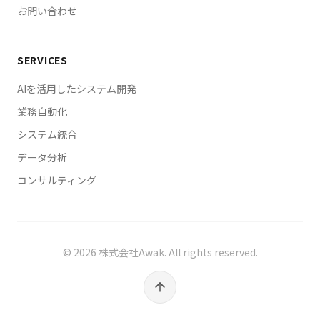
ロボットを2029年4月までに事業化・
お問い合わせ
社に3000億ドルでOpenAI/Anthropic/xAIの3社が67%
CODA（講談社/集英社/NHK/東宝/スタジ
（約2000億ドル）を独占し超二極化、三菱電機と千葉
オジブリ等37社）が生成AI著作権侵害を
工業大学が国産フィジカルAIの「共創センター」を設立
「看過できない問題」と集団声明・
SERVICES
し人型・多脚・ドローン型の官民両用ロボットを2029
Anthropic創業者クリストファー・オラー
年4月までに事業化、CODA（講談社・集英社・NHK・
AIを活用したシステム開発
が教皇レオ14世の前でAI研究の「善意と利
TBS・東宝・スタジオジブリ・東映アニメーションなど
益の板挟み」を内省・「小説家になろう」
37社）が生成AIの著作権侵害を「看過できない問題」
業務自動化
がAI利用状況の開示を投稿時に必須化・は
とする集団声明を発表、Anthropic創業者クリストファ
システム統合
ー・オラーが教皇レオ14世の前でAI研究の「善意と企
てなが個人向けフォーラムを開発運営にAI
業利益の板挟み」を率直に内省、「小説家になろう」が
データ分析
活用で開始・ATOM社が国産ヒューマノイ
AI利用状況の開示を投稿時に必須化、はてなが開発・運
ド開発へ30億円シード調達・GMOインタ
コンサルティング
営・モデレーションにAIを活用した個人向けフォーラム
ーネットGがAIエージェント活用率
を開始、国産ヒューマノイドのATOM社が約30億円のシ
71.4%・生成AI業務活用率97.8%で月間
ードラウンドを完了、GMOインターネットグループが
35.2万時間削減（1人あたり月53.9時間）
生成AI業務活用率97.8%・AIエージェント活用率71.4%
かつ「本番データ消失」失敗から導いた使
でグループ全体月間35.2万時間（1人あたり月53.9時
©
2026
株式会社Awak. All rights reserved.
いこなす人の5つの特徴を公開・日本：富
間）の業務削減を達成し「本番データ消失」などの失敗
士通型マルチAI戦略の調達設計／フィジカ
から導いた「AIを使いこなせる人の5つの特徴」を公
ルAI国産化と官民両用ロボット／生成AI著
開、までを世界10件・日本10件相当として1記事に統合
作権リスク管理／AI開示ルール標準化／ヒ
しました。