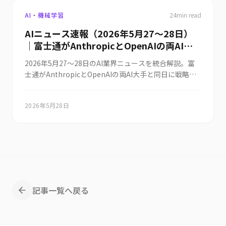
AI・機械学習
24
min read
AIニュース速報（2026年5月27〜28日）
｜富士通がAnthropicとOpenAIの両AI大
手と同時提携しグループ10万人に
2026年5月27〜28日のAI業界ニュースを統合解説。富
Claude（最新Mythos含む）展開＝マルチ
士通がAnthropicとOpenAIの両AI大手と同日に戦略的
AI戦略鮮明（Fujitsu Kozuchi/Takaneと
提携を発表しClaude（最新モデルMythosを含む）と
組合せ・セキュリティ協業強化・日立に続
GPTシリーズを自社AIサービスに組み込みグループ全従
く動き）・中国がAI人材の海外渡航を政府
2026年5月28日
業員約10万人へ生成AIを展開する「マルチAI戦略」を鮮
承認制で制限しDeepSeek/Alibaba幹部も
明化（独自モデルFujitsu Kozuchi/Takaneと組合せ・
対象（米中AIモデル性能差が2023年
セキュリティ協業強化・日立に続くAnthropic深耕）、
31%→2026年3月2.7%に縮小・人材を国
中国がスタートアップ創業者・研究者・民間企業幹部の
AI人材の海外渡航を政府承認制で制限し
家安全保障資産化）・RobinhoodがAIエ
DeepSeek/Alibaba幹部も対象に（Stanford指数で米中
ージェント株取引「Agentic Trading」を
AIモデル性能差が2023年31%から2026年3月時点2.7%
2700万人顧客に開始（Claude/ChatGPT
に縮小・AI人材を国家安全保障上の戦略資産として管
が専用ウォレット内で自律取引・3%還元
記事一覧へ戻る
理）、Robinhoodがクロード/ChatGPTなどのAIエー
Agentic Credit Card同時発表）・Box創
ジェントが2700万人顧客のポートフォリオを分析し専
業者アーロン・レヴィが経営層の「AIサイ
用ウォレット残高内で株式取引を自律実行する