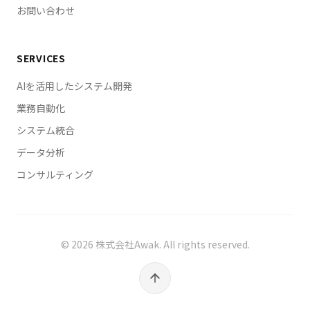
ロボットを2029年4月までに事業化・
お問い合わせ
社に3000億ドルでOpenAI/Anthropic/xAIの3社が67%
CODA（講談社/集英社/NHK/東宝/スタジ
（約2000億ドル）を独占し超二極化、三菱電機と千葉
オジブリ等37社）が生成AI著作権侵害を
工業大学が国産フィジカルAIの「共創センター」を設立
「看過できない問題」と集団声明・
SERVICES
し人型・多脚・ドローン型の官民両用ロボットを2029
Anthropic創業者クリストファー・オラー
年4月までに事業化、CODA（講談社・集英社・NHK・
AIを活用したシステム開発
が教皇レオ14世の前でAI研究の「善意と利
TBS・東宝・スタジオジブリ・東映アニメーションなど
益の板挟み」を内省・「小説家になろう」
37社）が生成AIの著作権侵害を「看過できない問題」
業務自動化
がAI利用状況の開示を投稿時に必須化・は
とする集団声明を発表、Anthropic創業者クリストファ
システム統合
ー・オラーが教皇レオ14世の前でAI研究の「善意と企
てなが個人向けフォーラムを開発運営にAI
業利益の板挟み」を率直に内省、「小説家になろう」が
データ分析
活用で開始・ATOM社が国産ヒューマノイ
AI利用状況の開示を投稿時に必須化、はてなが開発・運
ド開発へ30億円シード調達・GMOインタ
コンサルティング
営・モデレーションにAIを活用した個人向けフォーラム
ーネットGがAIエージェント活用率
を開始、国産ヒューマノイドのATOM社が約30億円のシ
71.4%・生成AI業務活用率97.8%で月間
ードラウンドを完了、GMOインターネットグループが
35.2万時間削減（1人あたり月53.9時間）
生成AI業務活用率97.8%・AIエージェント活用率71.4%
かつ「本番データ消失」失敗から導いた使
でグループ全体月間35.2万時間（1人あたり月53.9時
©
2026
株式会社Awak. All rights reserved.
いこなす人の5つの特徴を公開・日本：富
間）の業務削減を達成し「本番データ消失」などの失敗
士通型マルチAI戦略の調達設計／フィジカ
から導いた「AIを使いこなせる人の5つの特徴」を公
ルAI国産化と官民両用ロボット／生成AI著
開、までを世界10件・日本10件相当として1記事に統合
作権リスク管理／AI開示ルール標準化／ヒ
しました。