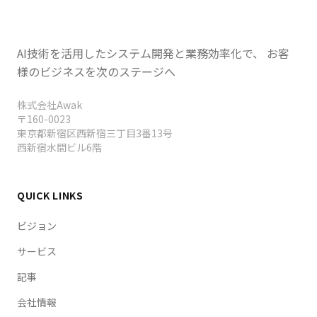
コシス」を警告（1〜5月で152社11万
「Agentic Trading」ベータと3%キャッシュバックの
5430人レイオフ・AI過剰期待への戒め）・
「Agentic Credit Card」を発表、Box創業者アーロ
英国とオーストラリアがAIセキュリティ協
ン・レヴィが経営幹部層の「AIサイコシス（デモ成果を
定（MoU）締結・KuaishouがKling AIを
AI技術を活用したシステム開発と業務効率化で、 お客
見て実務の複雑さを無視し過剰期待に陥る症状）」を警
200億ドル評価で20億ドル調達しスピンオ
告し2026年1〜5月でテック業界152社11万5430人レイ
様のビジネスを次のステージへ
オフの多くがAIを理由に挙げると指摘、英国AI安全機関
フへ（年換算収益5億ドル・2027年香港
とオーストラリアAI安全機関が覚書（MoU）を締結し
IPO計画）・ClickHouseが年収3倍$250M
株式会社Awak
フロンティアAIのリスク追跡・評価で連携、中国
でIPO射程圏内・BEYOND Expo 2026マカ
〒160-0023
Kuaishouが動画生成Kling AIを200億ドル評価で20億ド
東京都新宿区西新宿三丁目3番13号
オ開幕でNVIDIA VP登壇しフィジカル
ル調達しTencent含む投資家とスピンオフ交渉中（年換
西新宿水間ビル6階
AI（Digital to Physical）本番運用が焦
算収益5億ドル・2027年香港IPO計画）、高速分析デー
点・Big Tech 4社が2026 AI設備投資を
タベースClickHouseが年間収益を前年比3倍の$250Mに
$630〜650Bに引き上げAzureはYoY40%
伸ばしIPO射程圏内へ、アジア最大級テックイベント
QUICK LINKS
でアナリスト予測超え・2026年AIは「実験
BEYOND Expo 2026がマカオで開幕しNVIDIAロボティ
段階終了」で自律エージェント/省エネ/産
クス・エッジAI担当VP登壇でフィジカルAI（Digital to
ビジョン
業応用の時代へ移行・AI向けVC投資がQ1
Physical）本番運用が焦点、
サービス
だけで3000億ドルで
Microsoft/Alphabet/Meta/AmazonのBig Tech 4社が
2026年AI設備投資を合計$630〜650Bへ引き上げAzure
OpenAI/Anthropic/xAIの3社が67%独占
記事
はYoY40%でアナリスト予測38.8%超え、2026年はAIが
（超二極化）・三菱電機と千葉工大がフィ
「要約段階」を終え自律エージェント・省エネ・産業応
会社情報
ジカルAI「共創センター」設立し官民両用
用の段階へ移行、AI向けVC投資がQ1だけで世界約6000