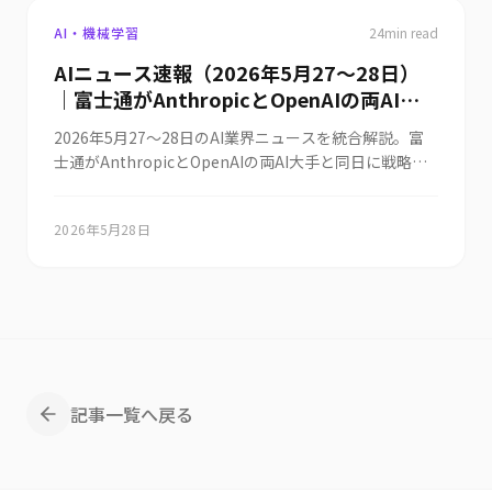
AI・機械学習
24
min read
AIニュース速報（2026年5月27〜28日）
｜富士通がAnthropicとOpenAIの両AI大
手と同時提携しグループ10万人に
2026年5月27〜28日のAI業界ニュースを統合解説。富
Claude（最新Mythos含む）展開＝マルチ
士通がAnthropicとOpenAIの両AI大手と同日に戦略的
AI戦略鮮明（Fujitsu Kozuchi/Takaneと
提携を発表しClaude（最新モデルMythosを含む）と
組合せ・セキュリティ協業強化・日立に続
GPTシリーズを自社AIサービスに組み込みグループ全従
く動き）・中国がAI人材の海外渡航を政府
2026年5月28日
業員約10万人へ生成AIを展開する「マルチAI戦略」を鮮
承認制で制限しDeepSeek/Alibaba幹部も
明化（独自モデルFujitsu Kozuchi/Takaneと組合せ・
対象（米中AIモデル性能差が2023年
セキュリティ協業強化・日立に続くAnthropic深耕）、
31%→2026年3月2.7%に縮小・人材を国
中国がスタートアップ創業者・研究者・民間企業幹部の
AI人材の海外渡航を政府承認制で制限し
家安全保障資産化）・RobinhoodがAIエ
DeepSeek/Alibaba幹部も対象に（Stanford指数で米中
ージェント株取引「Agentic Trading」を
AIモデル性能差が2023年31%から2026年3月時点2.7%
2700万人顧客に開始（Claude/ChatGPT
に縮小・AI人材を国家安全保障上の戦略資産として管
が専用ウォレット内で自律取引・3%還元
記事一覧へ戻る
理）、Robinhoodがクロード/ChatGPTなどのAIエー
Agentic Credit Card同時発表）・Box創
ジェントが2700万人顧客のポートフォリオを分析し専
業者アーロン・レヴィが経営層の「AIサイ
用ウォレット残高内で株式取引を自律実行する